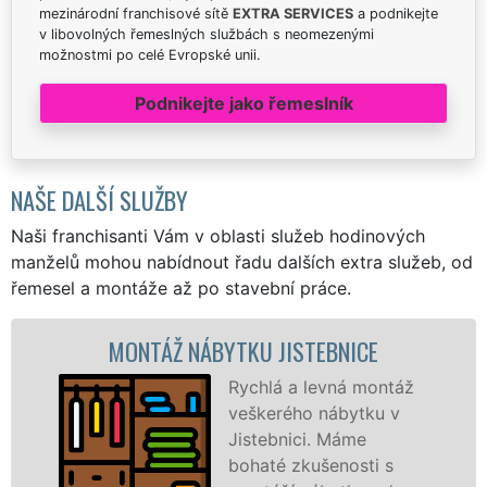
mezinárodní franchisové sítě
EXTRA SERVICES
a podnikejte
v libovolných řemeslných službách s neomezenými
možnostmi po celé Evropské unii.
Podnikejte jako řemeslník
NAŠE DALŠÍ SLUŽBY
Naši franchisanti Vám v oblasti služeb hodinových
manželů mohou nabídnout řadu dalších extra služeb, od
řemesel a montáže až po stavební práce.
MONTÁŽ NÁBYTKU JISTEBNICE
MO
Rychlá a levná montáž
veškerého nábytku v
Jistebnici. Máme
bohaté zkušenosti s