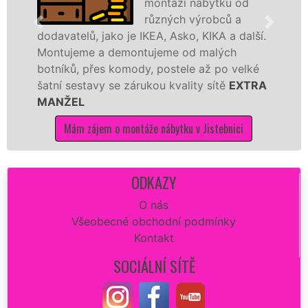
montáží nábytku od
různých výrobců a
telů, jako je IKEA, Asko, KIKA a další.
různých 
jeme a demontujeme od malých
Ikei či 
ků, přes komody, postele až po velké
Nobilie,
 sestavy se zárukou kvality sítě
EXTRA
tuto kuc
ŽEL
kvalitně.
Mám zájem o montáže nábytku v Jistebnici
Mám 
ODKAZY
O nás
Všeobecné obchodní podmínky
Kontakt
SOCIÁLNÍ SÍTĚ