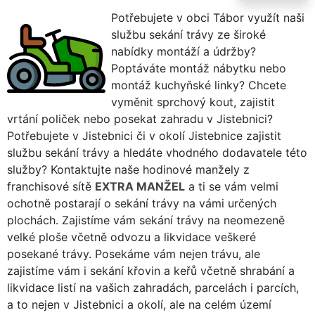
Potřebujete v obci Tábor využít naši
službu sekání trávy ze široké
nabídky montáží a údržby?
Poptáváte montáž nábytku nebo
montáž kuchyňské linky? Chcete
vyměnit sprchový kout, zajistit
vrtání poliček nebo posekat zahradu v Jistebnici?
Potřebujete v Jistebnici či v okolí Jistebnice zajistit
službu sekání trávy a hledáte vhodného dodavatele této
služby? Kontaktujte naše hodinové manžely z
franchisové sítě
EXTRA MANŽEL
a ti se vám velmi
ochotně postarají o sekání trávy na vámi určených
plochách. Zajistíme vám sekání trávy na neomezeně
velké ploše včetně odvozu a likvidace veškeré
posekané trávy. Posekáme vám nejen trávu, ale
zajistíme vám i sekání křovin a keřů včetně shrabání a
likvidace listí na vašich zahradách, parcelách i parcích,
a to nejen v Jistebnici a okolí, ale na celém území