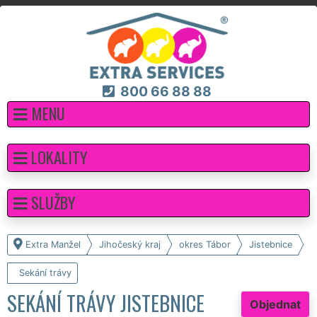
800 66 88 88
MENU
LOKALITY
SLUŽBY
Extra Manžel
Jihočeský kraj
okres Tábor
Jistebnice
Sekání trávy
SEKÁNÍ TRÁVY JISTEBNICE
Objednat