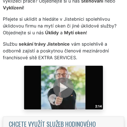
vyklízecí práce? Objednejte si u nás
Stěhování
nebo
Vyklízení
!
Přejete si uklidit a hledáte v Jistebnici spolehlivou
úklidovou firmu na mytí oken či jiné úklidové služby?
Objednejte si u nás
Úklidy
a
Mytí oken
!
Službu
sekání trávy Jistebnice
vám spolehlivě a
odborně zajistí a poskytnou členové mezinárodní
franchisové sítě EXTRA SERVICES.
CHCETE VYUŽÍT SLUŽEB HODINOVÉHO