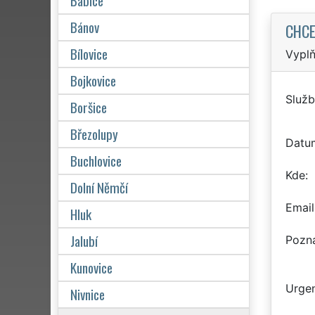
Babice
Bánov
CHCE
Bílovice
Vyplň
Bojkovice
Služb
Boršice
Březolupy
Datu
Buchlovice
Kde
Dolní Němčí
Email
Hluk
Jalubí
Pozn
Kunovice
Urgen
Nivnice