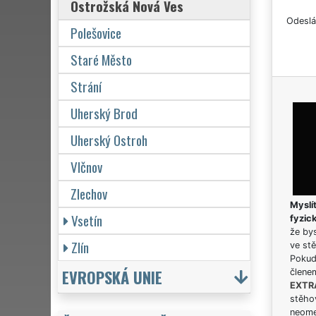
Ostrožská Nová Ves
Odeslá
Polešovice
Staré Město
Strání
Uherský Brod
Uherský Ostroh
Vlčnov
Zlechov
Myslít
Vsetín
fyzic
že bys
Zlín
ve stě
Pokud 
EVROPSKÁ UNIE
člene
EXTR
stěhov
neome