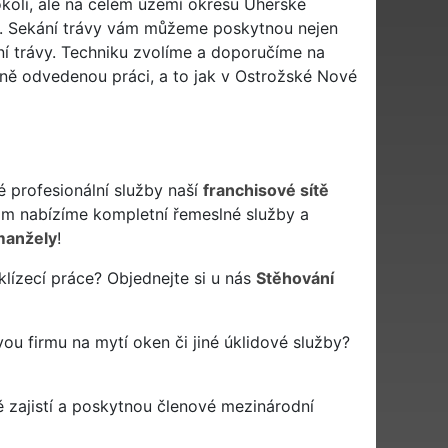
okolí, ale na celém území okresu Uherské
aši. Sekání trávy vám můžeme poskytnou nejen
í trávy. Techniku zvolíme a doporučíme na
ně odvedenou práci, a to jak v Ostrožské Nové
é profesionální služby naší
franchisové sítě
m nabízíme kompletní řemeslné služby a
manžely
!
lízecí práce? Objednejte si u nás
Stěhování
vou firmu na mytí oken či jiné úklidové služby?
 zajistí a poskytnou členové mezinárodní