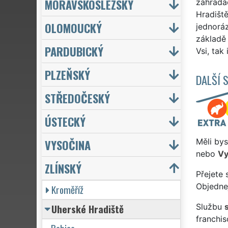
MORAVSKOSLEZSKÝ
zahradác
Hradiště
OLOMOUCKÝ
jednorá
základě
PARDUBICKÝ
Vsi, tak
PLZEŇSKÝ
DALŠÍ 
STŘEDOČESKÝ
ÚSTECKÝ
VYSOČINA
Měli bys
nebo
Vy
ZLÍNSKÝ
Přejete 
Objednej
Kroměříž
Uherské Hradiště
Službu
franchi