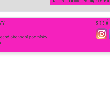
Mám zájem o montáže nábytku v Ostrožské No
ZY
SOCIÁL
ecné obchodní podmínky
kt