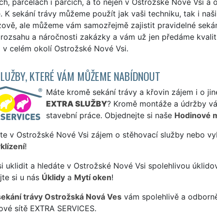
h, parcelách i parcích, a to nejen v Ostrožské Nové Vsi a 
. K sekání trávy můžeme použít jak vaši techniku, tak i n
zově, ale můžeme vám samozřejmě zajistit pravidelné sekán
 rozsahu a náročnosti zakázky a vám už jen předáme kvalit
 i v celém okolí Ostrožské Nové Vsi.
SLUŽBY, KTERÉ VÁM MŮŽEME NABÍDNOUT
Máte kromě sekání trávy a křovin zájem i o jin
EXTRA SLUŽBY
? Kromě montáže a údržby vá
stavební práce. Objednejte si naše
Hodinové 
te v Ostrožské Nové Vsi zájem o stěhovací služby nebo vyk
klízení
!
si uklidit a hledáte v Ostrožské Nové Vsi spolehlivou úklido
te si u nás
Úklidy
a
Mytí oken
!
sekání trávy Ostrožská Nová Ves
vám spolehlivě a odborně
sové sítě EXTRA SERVICES.