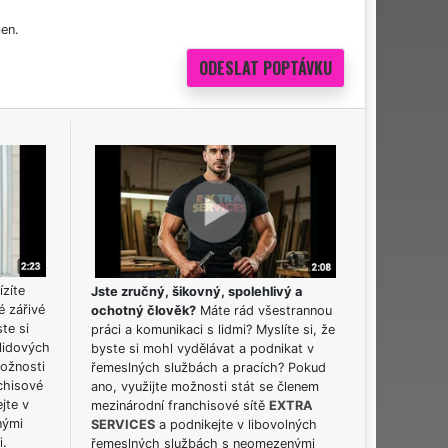
en.
ízíte
Jste zručný, šikovný, spolehlivý a
é zářivé
ochotný člověk?
Máte rád všestrannou
ste si
práci a komunikaci s lidmi? Myslíte si, že
lidových
byste si mohl vydělávat a podnikat v
možnosti
řemeslných službách a pracích? Pokud
chisové
ano, využijte možnosti stát se členem
jte v
mezinárodní franchisové sítě
EXTRA
nými
SERVICES
a podnikejte v libovolných
i.
řemeslných službách s neomezenými