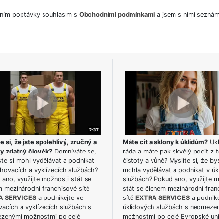
ním poptávky souhlasím s
Obchodními podmínkami
a jsem s nimi seznám
e si, že jste spolehlivý, zručný a
Máte cit a sklony k úklidům?
Ukl
ky zdatný člověk?
Domníváte se,
ráda a máte pak skvělý pocit z t
te si mohl vydělávat a podnikat
čistoty a vůně? Myslíte si, že by
hovacích a vyklízecích službách?
mohla vydělávat a podnikat v úk
ano, využijte možnosti stát se
službách? Pokud ano, využijte 
m mezinárodní franchisové sítě
stát se členem mezinárodní fran
A SERVICES
a podnikejte ve
sítě
EXTRA SERVICES
a podnike
acích a vyklízecích službách s
úklidových službách s neomeze
zenými možnostmi po celé
možnostmi po celé Evropské uni