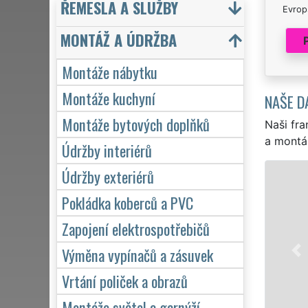
ŘEMESLA A SLUŽBY
Evrops
MONTÁŽ A ÚDRŽBA
Montáže nábytku
Montáže kuchyní
NAŠE D
Montáže bytových doplňků
Naši fra
a montá
Údržby interiérů
Údržby exteriérů
Pokládka koberců a PVC
Zapojení elektrospotřebičů
Výměna vypínačů a zásuvek
Vrtání poliček a obrazů
Montáže světel a garnýží