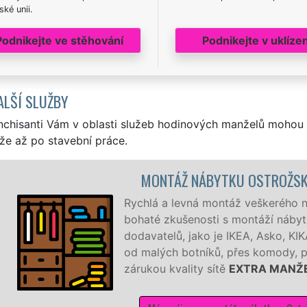
ké unii.
Podnikejte ve stěhování
Podnikejte v uklízen
ALŠÍ SLUŽBY
nchisanti Vám v oblasti služeb hodinových manželů mohou 
že až po stavební práce.
MONTÁŽ NÁBYTKU OSTROŽSKÁ NOV
Rychlá a levná montáž veškerého nábytk
bohaté zkušenosti s montáží nábytku od
dodavatelů, jako je IKEA, Asko, KIKA a d
od malých botníků, přes komody, postele 
zárukou kvality sítě
EXTRA MANŽEL