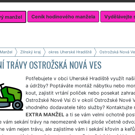
Ceník hodinového manžela
Vydělávejte 
vý manžel
 Manžel
Zlínský kraj
okres Uherské Hradiště
Ostrožská Nová Ve
NÍ TRÁVY OSTROŽSKÁ NOVÁ VES
Potřebujete v obci Uherské Hradiště využít naši
a údržby? Poptáváte montáž nábytku nebo mon
kout, zajistit vrtání poliček nebo posekat zahr
Ostrožské Nové Vsi či v okolí Ostrožské Nové Vsi
vhodného dodavatele této služby? Kontaktujte 
EXTRA MANŽEL
a ti se vám velmi ochotně post
e vám sekání trávy na neomezeně velké ploše včetně odvoz
 vám nejen trávu, ale zajistíme vám i sekání křovin a keřů 