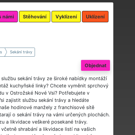
s námi
Stěhování
Vyklízení
Uklízení
s
Sekání trávy
Objednat
 službu sekání trávy ze široké nabídky montáží
táž kuchyňské linky? Chcete vyměnit sprchový
adu v Ostrožské Nové Vsi? Potřebujete v
 zajistit službu sekání trávy a hledáte
naše hodinové manžely z franchisové sítě
arají o sekání trávy na vámi určených plochách.
u a likvidace veškeré posekané trávy.
včetně shrabání a likvidace listí na vašich