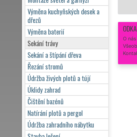
Výměna kuchyňských desek a
dřezů
ODKA
Výměna baterií
O nás
Sekání trávy
Všeob
Sekání a štípání dřeva
Konta
Řezání stromů
Údržba živých plotů a tújí
Úklidy zahrad
Čištění bazénů
Natírání plotů a pergol
Údržba zahradního nábytku
Stavba lešení