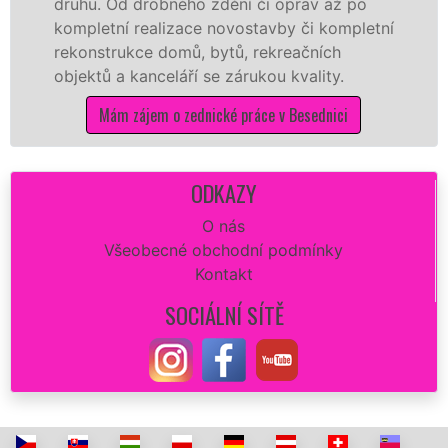
hu. Od drobného zdění či oprav až po
rekons
pletní realizace novostavby či kompletní
dokona
onstrukce domů, bytů, rekreačních
sádrok
ektů a kanceláří se zárukou kvality.
dovozu
Mám zájem o zednické práce v Besednici
ODKAZY
O nás
Všeobecné obchodní podmínky
Kontakt
SOCIÁLNÍ SÍTĚ