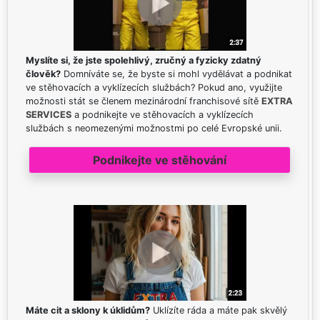
Myslíte si, že jste spolehlivý, zručný a fyzicky zdatný
člověk?
Domníváte se, že byste si mohl vydělávat a podnikat
ve stěhovacích a vyklízecích službách? Pokud ano, využijte
možnosti stát se členem mezinárodní franchisové sítě
EXTRA
SERVICES
a podnikejte ve stěhovacích a vyklízecích
službách s neomezenými možnostmi po celé Evropské unii.
Podnikejte ve stěhování
Máte cit a sklony k úklidům?
Uklízíte ráda a máte pak skvělý