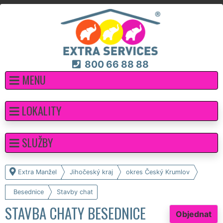
800 66 88 88
MENU
LOKALITY
SLUŽBY
Extra Manžel
Jihočeský kraj
okres Český Krumlov
Besednice
Stavby chat
STAVBA CHATY BESEDNICE
Objednat