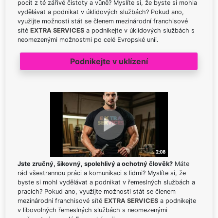
pocit z té zářivé čistoty a vůně? Myslíte si, že byste si mohla
vydělávat a podnikat v úklidových službách? Pokud ano,
využijte možnosti stát se členem mezinárodní franchisové
sítě
EXTRA SERVICES
a podnikejte v úklidových službách s
neomezenými možnostmi po celé Evropské unii.
Podnikejte v uklízení
Jste zručný, šikovný, spolehlivý a ochotný člověk?
Máte
rád všestrannou práci a komunikaci s lidmi? Myslíte si, že
byste si mohl vydělávat a podnikat v řemeslných službách a
pracích? Pokud ano, využijte možnosti stát se členem
mezinárodní franchisové sítě
EXTRA SERVICES
a podnikejte
v libovolných řemeslných službách s neomezenými