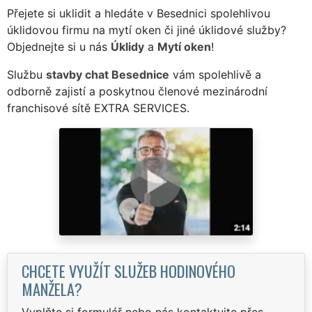
Přejete si uklidit a hledáte v Besednici spolehlivou
úklidovou firmu na mytí oken či jiné úklidové služby?
Objednejte si u nás
Úklidy
a
Mytí oken
!
Službu
stavby chat Besednice
vám spolehlivě a
odborně zajistí a poskytnou členové mezinárodní
franchisové sítě EXTRA SERVICES.
CHCETE VYUŽÍT SLUŽEB HODINOVÉHO
MANŽELA?
Vyplňte si formulář nebo nás kontaktujte přes