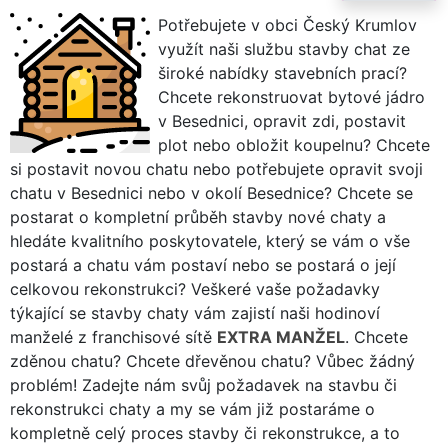
Potřebujete v obci Český Krumlov
využít naši službu stavby chat ze
široké nabídky stavebních prací?
Chcete rekonstruovat bytové jádro
v Besednici, opravit zdi, postavit
plot nebo obložit koupelnu? Chcete
si postavit novou chatu nebo potřebujete opravit svoji
chatu v Besednici nebo v okolí Besednice? Chcete se
postarat o kompletní průběh stavby nové chaty a
hledáte kvalitního poskytovatele, který se vám o vše
postará a chatu vám postaví nebo se postará o její
celkovou rekonstrukci? Veškeré vaše požadavky
týkající se stavby chaty vám zajistí naši hodinoví
manželé z franchisové sítě
EXTRA MANŽEL
. Chcete
zděnou chatu? Chcete dřevěnou chatu? Vůbec žádný
problém! Zadejte nám svůj požadavek na stavbu či
rekonstrukci chaty a my se vám již postaráme o
kompletně celý proces stavby či rekonstrukce, a to