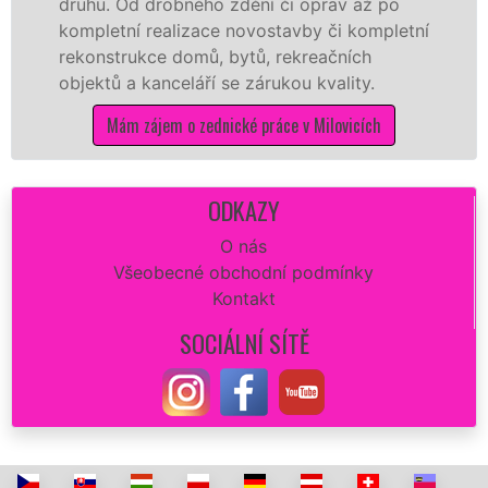
. Od drobného zdění či oprav až po
rekonstr
etní realizace novostavby či kompletní
dokonale
strukce domů, bytů, rekreačních
sádrokar
ů a kanceláří se zárukou kvality.
dovozu m
Mám zájem o zednické práce v Milovicích
Má
ODKAZY
O nás
Všeobecné obchodní podmínky
Kontakt
SOCIÁLNÍ SÍTĚ