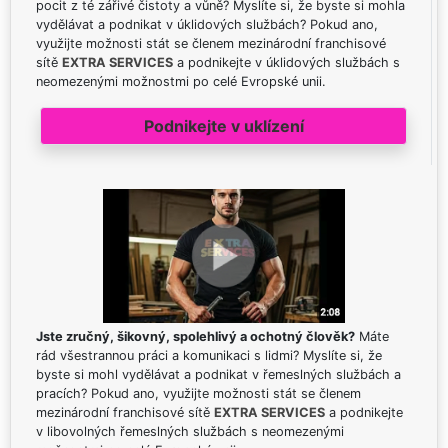
pocit z té zářivé čistoty a vůně? Myslíte si, že byste si mohla
vydělávat a podnikat v úklidových službách? Pokud ano,
využijte možnosti stát se členem mezinárodní franchisové
sítě
EXTRA SERVICES
a podnikejte v úklidových službách s
neomezenými možnostmi po celé Evropské unii.
Podnikejte v uklízení
Jste zručný, šikovný, spolehlivý a ochotný člověk?
Máte
rád všestrannou práci a komunikaci s lidmi? Myslíte si, že
byste si mohl vydělávat a podnikat v řemeslných službách a
pracích? Pokud ano, využijte možnosti stát se členem
mezinárodní franchisové sítě
EXTRA SERVICES
a podnikejte
v libovolných řemeslných službách s neomezenými