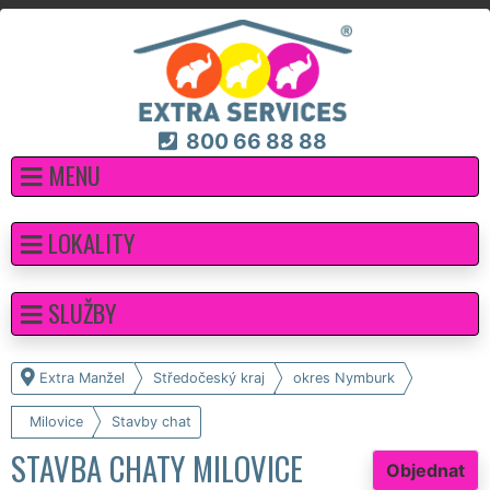
800 66 88 88
MENU
LOKALITY
SLUŽBY
Extra Manžel
Středočeský kraj
okres Nymburk
Milovice
Stavby chat
STAVBA CHATY MILOVICE
Objednat