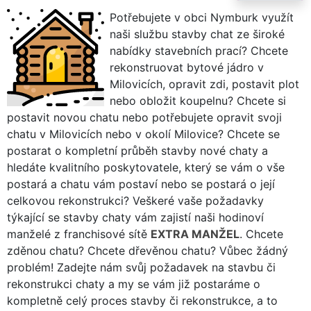
Potřebujete v obci Nymburk využít
naši službu stavby chat ze široké
nabídky stavebních prací? Chcete
rekonstruovat bytové jádro v
Milovicích, opravit zdi, postavit plot
nebo obložit koupelnu? Chcete si
postavit novou chatu nebo potřebujete opravit svoji
chatu v Milovicích nebo v okolí Milovice? Chcete se
postarat o kompletní průběh stavby nové chaty a
hledáte kvalitního poskytovatele, který se vám o vše
postará a chatu vám postaví nebo se postará o její
celkovou rekonstrukci? Veškeré vaše požadavky
týkající se stavby chaty vám zajistí naši hodinoví
manželé z franchisové sítě
EXTRA MANŽEL
. Chcete
zděnou chatu? Chcete dřevěnou chatu? Vůbec žádný
problém! Zadejte nám svůj požadavek na stavbu či
rekonstrukci chaty a my se vám již postaráme o
kompletně celý proces stavby či rekonstrukce, a to