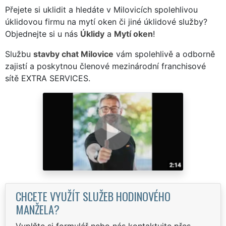
Přejete si uklidit a hledáte v Milovicích spolehlivou
úklidovou firmu na mytí oken či jiné úklidové služby?
Objednejte si u nás
Úklidy
a
Mytí oken
!
Službu
stavby chat Milovice
vám spolehlivě a odborně
zajistí a poskytnou členové mezinárodní franchisové
sítě EXTRA SERVICES.
CHCETE VYUŽÍT SLUŽEB HODINOVÉHO
MANŽELA?
Vyplňte si formulář nebo nás kontaktujte přes