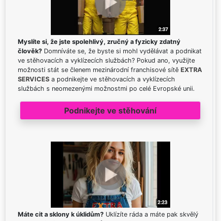
Myslíte si, že jste spolehlivý, zručný a fyzicky zdatný
člověk?
Domníváte se, že byste si mohl vydělávat a podnikat
ve stěhovacích a vyklízecích službách? Pokud ano, využijte
možnosti stát se členem mezinárodní franchisové sítě
EXTRA
SERVICES
a podnikejte ve stěhovacích a vyklízecích
službách s neomezenými možnostmi po celé Evropské unii.
Podnikejte ve stěhování
Máte cit a sklony k úklidům?
Uklízíte ráda a máte pak skvělý