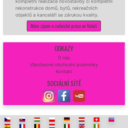
realizace novostavby či kompletní
příčky z yton
ce domů, bytů, rekreačních
dalších mater
kanceláří se zárukou kvality.
na stavbu.
zájem o zednické práce ve Valeči
Mám zá
ODKAZY
O nás
Všeobecné obchodní podmínky
Kontakt
SOCIÁLNÍ SÍTĚ