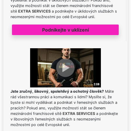
vydělávat a podnikat v úklidových službách? Pokud ano,
využijte možnosti stát se členem mezinárodní franchisové
sítě
EXTRA SERVICES
a podnikejte v úklidových službách s
neomezenými možnostmi po celé Evropské unii.
Podnikejte v uklízení
Jste zručný, šikovný, spolehlivý a ochotný člověk?
Máte
rád všestrannou práci a komunikaci s lidmi? Myslíte si, že
byste si mohl vydělávat a podnikat v řemeslných službách a
pracích? Pokud ano, využijte možnosti stát se členem
mezinárodní franchisové sítě
EXTRA SERVICES
a podnikejte
v libovolných řemeslných službách s neomezenými
možnostmi po celé Evropské unii.