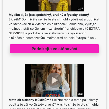
Myslíte si, že jste spolehlivý, zručný a fyzicky zdatný
člověk?
Domníváte se, že byste si mohl vydělávat a podnikat
ve stěhovacích a vyklízecích službách? Pokud ano, využijte
možnosti stát se členem mezinárodní franchisové sítě
EXTRA
SERVICES
a podnikejte ve stěhovacích a vyklízecích
službách s neomezenými možnostmi po celé Evropské unii.
Podnikejte ve stěhování
Máte cit a sklony k úklidům?
Uklízíte ráda a máte pak skvělý
pocit z té zářivé čistoty a vůně? Myslíte si, že byste si mohla