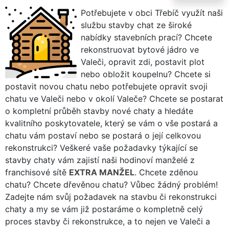
Potřebujete v obci Třebíč využít naši
službu stavby chat ze široké
nabídky stavebních prací? Chcete
rekonstruovat bytové jádro ve
Valeči, opravit zdi, postavit plot
nebo obložit koupelnu? Chcete si
postavit novou chatu nebo potřebujete opravit svoji
chatu ve Valeči nebo v okolí Valeče? Chcete se postarat
o kompletní průběh stavby nové chaty a hledáte
kvalitního poskytovatele, který se vám o vše postará a
chatu vám postaví nebo se postará o její celkovou
rekonstrukci? Veškeré vaše požadavky týkající se
stavby chaty vám zajistí naši hodinoví manželé z
franchisové sítě
EXTRA MANŽEL
. Chcete zděnou
chatu? Chcete dřevěnou chatu? Vůbec žádný problém!
Zadejte nám svůj požadavek na stavbu či rekonstrukci
chaty a my se vám již postaráme o kompletně celý
proces stavby či rekonstrukce, a to nejen ve Valeči a