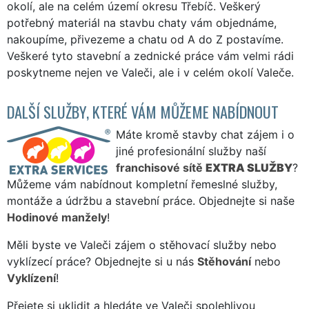
okolí, ale na celém území okresu Třebíč. Veškerý
potřebný materiál na stavbu chaty vám objednáme,
nakoupíme, přivezeme a chatu od A do Z postavíme.
Veškeré tyto stavební a zednické práce vám velmi rádi
poskytneme nejen ve Valeči, ale i v celém okolí Valeče.
DALŠÍ SLUŽBY, KTERÉ VÁM MŮŽEME NABÍDNOUT
Máte kromě stavby chat zájem i o
jiné profesionální služby naší
franchisové sítě
EXTRA SLUŽBY
?
Můžeme vám nabídnout kompletní řemeslné služby,
montáže a údržbu a stavební práce. Objednejte si naše
Hodinové manžely
!
Měli byste ve Valeči zájem o stěhovací služby nebo
vyklízecí práce? Objednejte si u nás
Stěhování
nebo
Vyklízení
!
Přejete si uklidit a hledáte ve Valeči spolehlivou