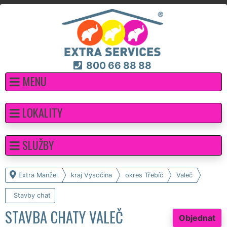
800 66 88 88
MENU
LOKALITY
SLUŽBY
Extra Manžel
kraj Vysočina
okres Třebíč
Valeč
Stavby chat
STAVBA CHATY VALEČ
Objednat