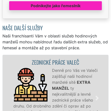
Podnikejte jako řemeslník
NAŠE DALŠÍ SLUŽBY
Naši franchisanti Vám v oblasti služeb hodinových
manželů mohou nabídnout řadu dalších extra služeb, od
řemesel a montáže až po stavební práce.
ZEDNICKÉ PRÁCE VALEČ
Z
Denně pro Vás ve Valeči
zajišťují naši hodinoví
manželé sítě
EXTRA
MANŽEL
ty
nejkvalitnější a levné
zednické práce všeho
drobného zdění či oprav až po
novostavbu, 