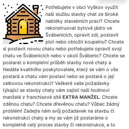
Potřebujete v obci Vyškov využít
naši službu stavby chat ze široké
nabídky stavebních prací? Chcete
rekonstruovat bytové jádro ve
Švábenicích, opravit zdi, postavit
plot nebo obložit koupelnu? Chcete
si postavit novou chatu nebo potřebujete opravit svoji
chatu ve Švábenicích nebo v okolí Švábenic? Chcete se
postarat o kompletní průběh stavby nové chaty a
hledáte kvalitního poskytovatele, který se vám o vše
postará a chatu vám postaví nebo se postará o její
celkovou rekonstrukci? Veškeré vaše požadavky
týkající se stavby chaty vám zajistí naši hodinoví
manželé z franchisové sítě
EXTRA MANŽEL
. Chcete
zděnou chatu? Chcete dřevěnou chatu? Vůbec žádný
problém! Zadejte nám svůj požadavek na stavbu či
rekonstrukci chaty a my se vám již postaráme o
kompletně celý proces stavby či rekonstrukce, a to