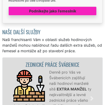
možnostmi po celé Evropské unii.
Podnikejte jako řemeslník
NAŠE DALŠÍ SLUŽBY
Naši franchisanti Vám v oblasti služeb hodinových
manželů mohou nabídnout řadu dalších extra služeb, od
řemesel a montáže až po stavební práce.
ZEDNICKÉ PRÁCE ŠVÁBENICE
Denně pro Vás ve
Švábenicích zajišťují
naši hodinoví manželé
sítě
EXTRA MANŽEL
ty
nejkvalitnější a levné
zednické práce všeho