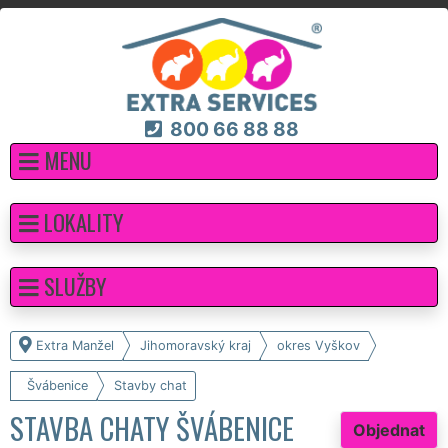
800 66 88 88
MENU
LOKALITY
SLUŽBY
Extra Manžel
Jihomoravský kraj
okres Vyškov
Švábenice
Stavby chat
STAVBA CHATY ŠVÁBENICE
Objednat