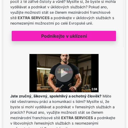
pocit z té zářivé čistoty a vůně? Myslíte si, že byste si mohla
vydělávat a podnikat v úklidových službách? Pokud ano,
využijte možnosti stát se členem mezinárodní franchisové
sítě
EXTRA SERVICES
a podnikejte v úklidových službách s
neomezenými možnostmi po celé Evropské unii.
Podnikejte v uklízení
Jste zručný, šikovný, spolehlivý a ochotný člověk?
Máte
rád všestrannou práci a komunikaci s lidmi? Myslíte si, že
byste si mohl vydělávat a podnikat v řemeslných službách a
pracích? Pokud ano, využijte možnosti stát se členem
mezinárodní franchisové sítě
EXTRA SERVICES
a podnikejte
v libovolných řemeslných službách s neomezenými