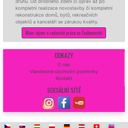
. Od drobného zdění či oprav až po
rekonstr
etní realizace novostavby či kompletní
dokonale
strukce domů, bytů, rekreačních
sádrokar
ů a kanceláří se zárukou kvality.
dovozu m
ám zájem o zednické práce ve Švábenicích
Mám
ODKAZY
O nás
Všeobecné obchodní podmínky
Kontakt
SOCIÁLNÍ SÍTĚ