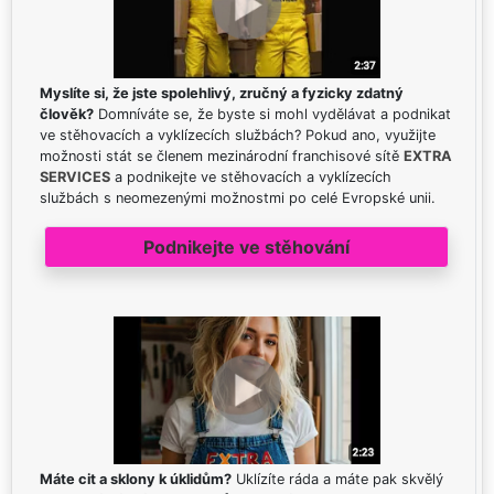
Myslíte si, že jste spolehlivý, zručný a fyzicky zdatný
člověk?
Domníváte se, že byste si mohl vydělávat a podnikat
ve stěhovacích a vyklízecích službách? Pokud ano, využijte
možnosti stát se členem mezinárodní franchisové sítě
EXTRA
SERVICES
a podnikejte ve stěhovacích a vyklízecích
službách s neomezenými možnostmi po celé Evropské unii.
Podnikejte ve stěhování
Máte cit a sklony k úklidům?
Uklízíte ráda a máte pak skvělý