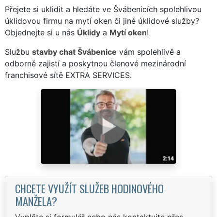
Přejete si uklidit a hledáte ve Švábenicích spolehlivou
úklidovou firmu na mytí oken či jiné úklidové služby?
Objednejte si u nás
Úklidy
a
Mytí oken
!
Službu
stavby chat Švábenice
vám spolehlivě a
odborně zajistí a poskytnou členové mezinárodní
franchisové sítě EXTRA SERVICES.
CHCETE VYUŽÍT SLUŽEB HODINOVÉHO
MANŽELA?
Vyplňte si formulář nebo nás kontaktujte přes