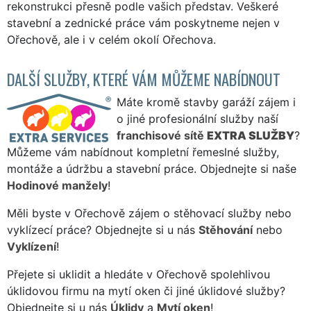
rekonstrukci přesně podle vašich představ. Veškeré
stavební a zednické práce vám poskytneme nejen v
Ořechově, ale i v celém okolí Ořechova.
DALŠÍ SLUŽBY, KTERÉ VÁM MŮŽEME NABÍDNOUT
Máte kromě stavby garáží zájem i
o jiné profesionální služby naší
franchisové sítě
EXTRA SLUŽBY
?
Můžeme vám nabídnout kompletní řemeslné služby,
montáže a údržbu a stavební práce. Objednejte si naše
Hodinové manžely
!
Měli byste v Ořechově zájem o stěhovací služby nebo
vyklízecí práce? Objednejte si u nás
Stěhování
nebo
Vyklízení
!
Přejete si uklidit a hledáte v Ořechově spolehlivou
úklidovou firmu na mytí oken či jiné úklidové služby?
Objednejte si u nás
Úklidy
a
Mytí oken
!