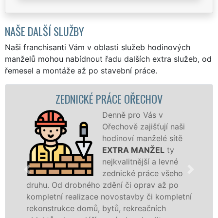
NAŠE DALŠÍ SLUŽBY
Naši franchisanti Vám v oblasti služeb hodinových
manželů mohou nabídnout řadu dalších extra služeb, od
řemesel a montáže až po stavební práce.
ZEDNICKÉ PRÁCE OŘECHOV
Denně pro Vás v
Ořechově zajišťují naši
hodinoví manželé sítě
EXTRA MANŽEL
ty
nejkvalitnější a levné
zednické práce všeho
. Od drobného zdění či oprav až po
rekonstr
etní realizace novostavby či kompletní
dokonale
strukce domů, bytů, rekreačních
sádrokar