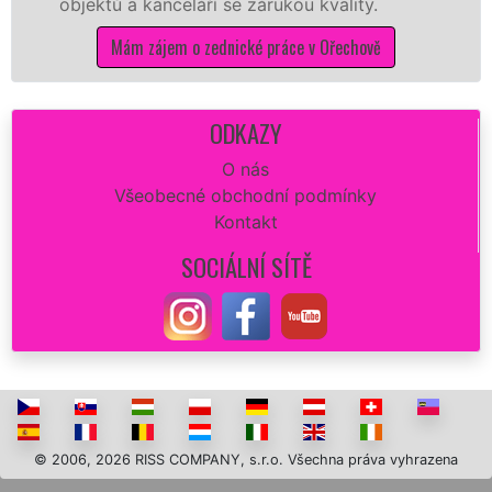
ů a kanceláří se zárukou kvality.
dovozu m
Mám zájem o zednické práce v Ořechově
M
ODKAZY
O nás
Všeobecné obchodní podmínky
Kontakt
SOCIÁLNÍ SÍTĚ
© 2006, 2026 RISS COMPANY, s.r.o. Všechna práva vyhrazena