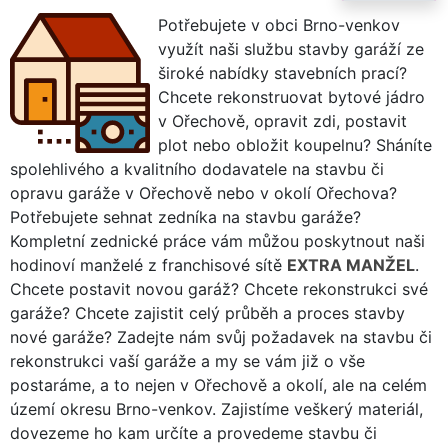
Potřebujete v obci Brno-venkov
využít naši službu stavby garáží ze
široké nabídky stavebních prací?
Chcete rekonstruovat bytové jádro
v Ořechově, opravit zdi, postavit
plot nebo obložit koupelnu? Sháníte
spolehlivého a kvalitního dodavatele na stavbu či
opravu garáže v Ořechově nebo v okolí Ořechova?
Potřebujete sehnat zedníka na stavbu garáže?
Kompletní zednické práce vám můžou poskytnout naši
hodinoví manželé z franchisové sítě
EXTRA MANŽEL
.
Chcete postavit novou garáž? Chcete rekonstrukci své
garáže? Chcete zajistit celý průběh a proces stavby
nové garáže? Zadejte nám svůj požadavek na stavbu či
rekonstrukci vaší garáže a my se vám již o vše
postaráme, a to nejen v Ořechově a okolí, ale na celém
území okresu Brno-venkov. Zajistíme veškerý materiál,
dovezeme ho kam určíte a provedeme stavbu či