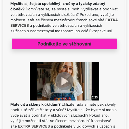
Myslíte si, že jste spolehlivý, zručný a fyzicky zdatný
člověk?
Domníváte se, že byste si mohl vydělávat a podnikat
ve stěhovacích a vyklízecích službách? Pokud ano, využijte
možnosti stát se členem mezinárodní franchisové sítě
EXTRA
SERVICES
a podnikejte ve stěhovacích a vyklízecích
službách s neomezenými možnostmi po celé Evropské unii.
Podnikejte ve stěhování
Máte cit a sklony k úklidům?
Uklízíte ráda a máte pak skvělý
pocit z té zářivé čistoty a vůně? Myslíte si, že byste si mohla
vydělávat a podnikat v úklidových službách? Pokud ano,
využijte možnosti stát se členem mezinárodní franchisové
sítě
EXTRA SERVICES
a podnikejte v úklidových službách s