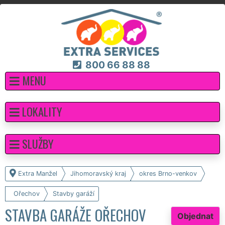
800 66 88 88
MENU
LOKALITY
SLUŽBY
Extra Manžel
Jihomoravský kraj
okres Brno-venkov
Ořechov
Stavby garáží
STAVBA GARÁŽE OŘECHOV
Objednat