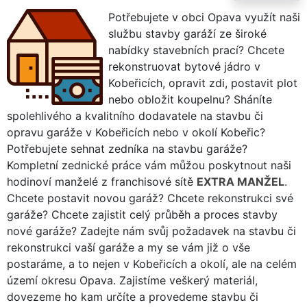
Potřebujete v obci Opava využít naši
službu stavby garáží ze široké
nabídky stavebních prací? Chcete
rekonstruovat bytové jádro v
Kobeřicích, opravit zdi, postavit plot
nebo obložit koupelnu? Sháníte
spolehlivého a kvalitního dodavatele na stavbu či
opravu garáže v Kobeřicích nebo v okolí Kobeřic?
Potřebujete sehnat zedníka na stavbu garáže?
Kompletní zednické práce vám můžou poskytnout naši
hodinoví manželé z franchisové sítě
EXTRA MANŽEL
.
Chcete postavit novou garáž? Chcete rekonstrukci své
garáže? Chcete zajistit celý průběh a proces stavby
nové garáže? Zadejte nám svůj požadavek na stavbu či
rekonstrukci vaší garáže a my se vám již o vše
postaráme, a to nejen v Kobeřicích a okolí, ale na celém
území okresu Opava. Zajistíme veškerý materiál,
dovezeme ho kam určíte a provedeme stavbu či