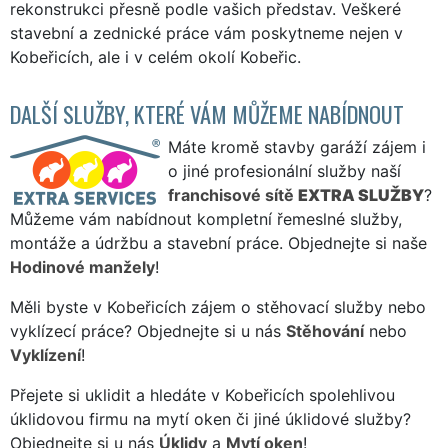
rekonstrukci přesně podle vašich představ. Veškeré
stavební a zednické práce vám poskytneme nejen v
Kobeřicích, ale i v celém okolí Kobeřic.
DALŠÍ SLUŽBY, KTERÉ VÁM MŮŽEME NABÍDNOUT
Máte kromě stavby garáží zájem i
o jiné profesionální služby naší
franchisové sítě
EXTRA SLUŽBY
?
Můžeme vám nabídnout kompletní řemeslné služby,
montáže a údržbu a stavební práce. Objednejte si naše
Hodinové manžely
!
Měli byste v Kobeřicích zájem o stěhovací služby nebo
vyklízecí práce? Objednejte si u nás
Stěhování
nebo
Vyklízení
!
Přejete si uklidit a hledáte v Kobeřicích spolehlivou
úklidovou firmu na mytí oken či jiné úklidové služby?
Objednejte si u nás
Úklidy
a
Mytí oken
!