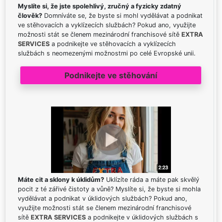
Myslíte si, že jste spolehlivý, zručný a fyzicky zdatný
člověk?
Domníváte se, že byste si mohl vydělávat a podnikat
ve stěhovacích a vyklízecích službách? Pokud ano, využijte
možnosti stát se členem mezinárodní franchisové sítě
EXTRA
SERVICES
a podnikejte ve stěhovacích a vyklízecích
službách s neomezenými možnostmi po celé Evropské unii.
Podnikejte ve stěhování
Máte cit a sklony k úklidům?
Uklízíte ráda a máte pak skvělý
pocit z té zářivé čistoty a vůně? Myslíte si, že byste si mohla
vydělávat a podnikat v úklidových službách? Pokud ano,
využijte možnosti stát se členem mezinárodní franchisové
sítě
EXTRA SERVICES
a podnikejte v úklidových službách s