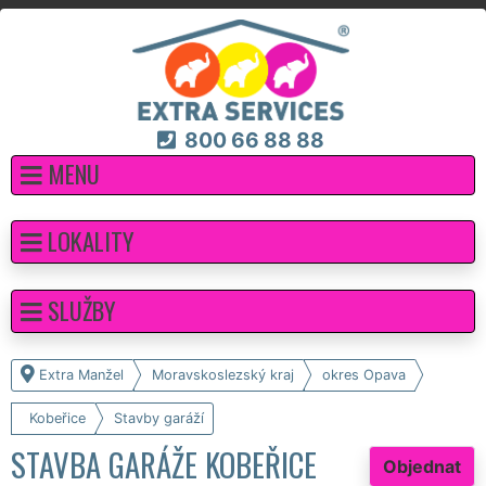
800 66 88 88
MENU
LOKALITY
SLUŽBY
Extra Manžel
Moravskoslezský kraj
okres Opava
Kobeřice
Stavby garáží
STAVBA GARÁŽE KOBEŘICE
Objednat