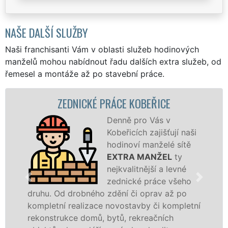
NAŠE DALŠÍ SLUŽBY
Naši franchisanti Vám v oblasti služeb hodinových
manželů mohou nabídnout řadu dalších extra služeb, od
řemesel a montáže až po stavební práce.
ZEDNICKÉ PRÁCE KOBEŘICE
Denně pro Vás v
Kobeřicích zajišťují naši
hodinoví manželé sítě
EXTRA MANŽEL
ty
nejkvalitnější a levné
zednické práce všeho
. Od drobného zdění či oprav až po
rekonstr
etní realizace novostavby či kompletní
dokonale
strukce domů, bytů, rekreačních
sádrokar