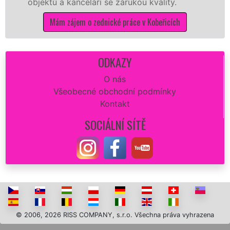
ů a kanceláří se zárukou kvality.
dovozu m
Mám zájem o zednické práce v Kobeřicích
Má
ODKAZY
O nás
Všeobecné obchodní podmínky
Kontakt
SOCIÁLNÍ SÍTĚ
© 2006, 2026 RISS COMPANY, s.r.o. Všechna práva vyhrazena