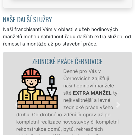
NAŠE DALŠÍ SLUŽBY
Naši franchisanti Vám v oblasti služeb hodinových
manželů mohou nabídnout řadu dalších extra služeb, od
řemesel a montáže až po stavební práce.
ZEDNICKÉ PRÁCE ČERNOVICE
Denně pro Vás v
Černovicích zajišťují
naši hodinoví manželé
sítě
EXTRA MANŽEL
ty
nejkvalitnější a levné
zednické práce všeho
. Od drobného zdění či oprav až po
rekonstr
etní realizace novostavby či kompletní
dokonale
strukce domů, bytů, rekreačních
sádrokar