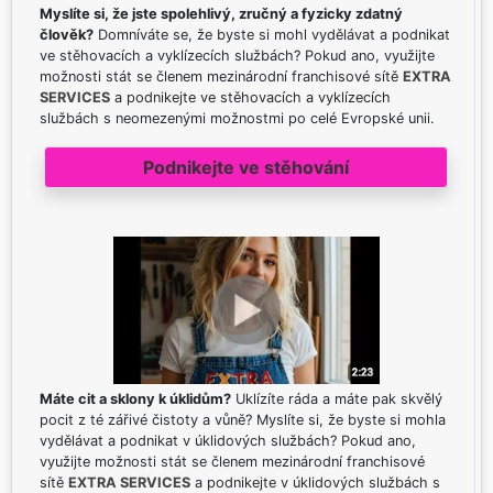
Myslíte si, že jste spolehlivý, zručný a fyzicky zdatný
člověk?
Domníváte se, že byste si mohl vydělávat a podnikat
ve stěhovacích a vyklízecích službách? Pokud ano, využijte
možnosti stát se členem mezinárodní franchisové sítě
EXTRA
SERVICES
a podnikejte ve stěhovacích a vyklízecích
službách s neomezenými možnostmi po celé Evropské unii.
Podnikejte ve stěhování
Máte cit a sklony k úklidům?
Uklízíte ráda a máte pak skvělý
pocit z té zářivé čistoty a vůně? Myslíte si, že byste si mohla
vydělávat a podnikat v úklidových službách? Pokud ano,
využijte možnosti stát se členem mezinárodní franchisové
sítě
EXTRA SERVICES
a podnikejte v úklidových službách s