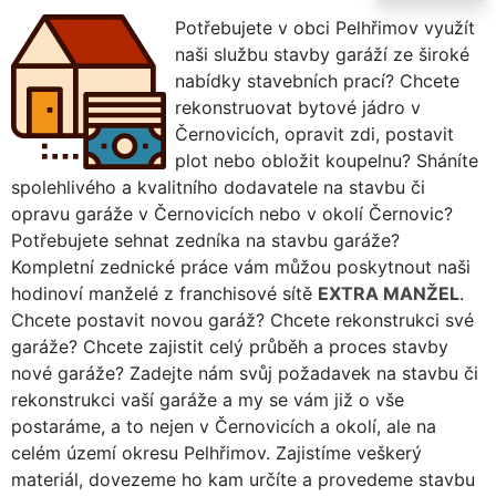
Potřebujete v obci Pelhřimov využít
naši službu stavby garáží ze široké
nabídky stavebních prací? Chcete
rekonstruovat bytové jádro v
Černovicích, opravit zdi, postavit
plot nebo obložit koupelnu? Sháníte
spolehlivého a kvalitního dodavatele na stavbu či
opravu garáže v Černovicích nebo v okolí Černovic?
Potřebujete sehnat zedníka na stavbu garáže?
Kompletní zednické práce vám můžou poskytnout naši
hodinoví manželé z franchisové sítě
EXTRA MANŽEL
.
Chcete postavit novou garáž? Chcete rekonstrukci své
garáže? Chcete zajistit celý průběh a proces stavby
nové garáže? Zadejte nám svůj požadavek na stavbu či
rekonstrukci vaší garáže a my se vám již o vše
postaráme, a to nejen v Černovicích a okolí, ale na
celém území okresu Pelhřimov. Zajistíme veškerý
materiál, dovezeme ho kam určíte a provedeme stavbu