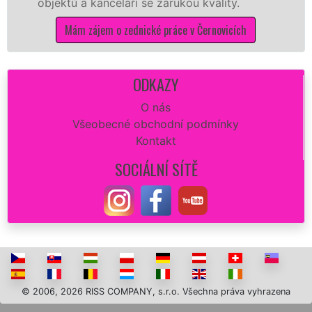
ů a kanceláří se zárukou kvality.
dovozu m
Mám zájem o zednické práce v Černovicích
Má
ODKAZY
O nás
Všeobecné obchodní podmínky
Kontakt
SOCIÁLNÍ SÍTĚ
© 2006, 2026 RISS COMPANY, s.r.o. Všechna práva vyhrazena