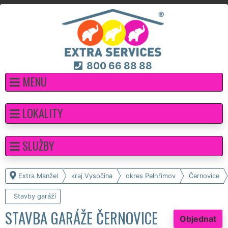
800 66 88 88
MENU
LOKALITY
SLUŽBY
Extra Manžel
kraj Vysočina
okres Pelhřimov
Černovice
Stavby garáží
STAVBA GARÁŽE ČERNOVICE
Objednat