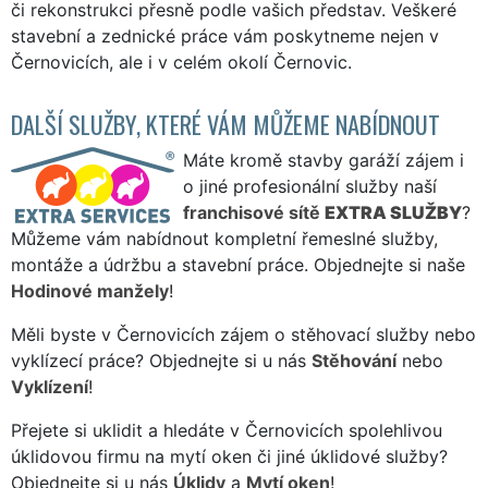
či rekonstrukci přesně podle vašich představ. Veškeré
stavební a zednické práce vám poskytneme nejen v
Černovicích, ale i v celém okolí Černovic.
DALŠÍ SLUŽBY, KTERÉ VÁM MŮŽEME NABÍDNOUT
Máte kromě stavby garáží zájem i
o jiné profesionální služby naší
franchisové sítě
EXTRA SLUŽBY
?
Můžeme vám nabídnout kompletní řemeslné služby,
montáže a údržbu a stavební práce. Objednejte si naše
Hodinové manžely
!
Měli byste v Černovicích zájem o stěhovací služby nebo
vyklízecí práce? Objednejte si u nás
Stěhování
nebo
Vyklízení
!
Přejete si uklidit a hledáte v Černovicích spolehlivou
úklidovou firmu na mytí oken či jiné úklidové služby?
Objednejte si u nás
Úklidy
a
Mytí oken
!