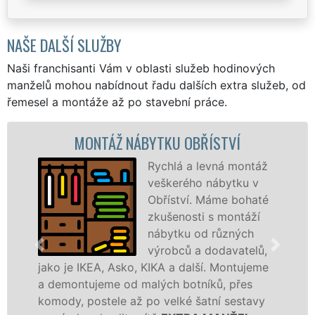
NAŠE DALŠÍ SLUŽBY
Naši franchisanti Vám v oblasti služeb hodinových
manželů mohou nabídnout řadu dalších extra služeb, od
řemesel a montáže až po stavební práce.
MONTÁŽ NÁBYTKU OBŘÍSTVÍ
Rychlá a levná montáž
veškerého nábytku v
Obříství. Máme bohaté
zkušenosti s montáží
nábytku od různých
výrobců a dodavatelů,
o je IKEA, Asko, KIKA a další. Montujeme
výrobc
emontujeme od malých botníků, přes
kvalit
ody, postele až po velké šatní sestavy
manžel