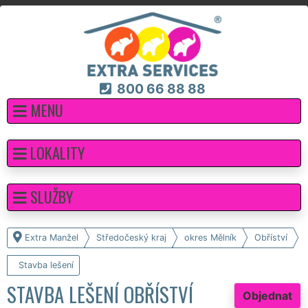
800 66 88 88
MENU
LOKALITY
SLUŽBY
Extra Manžel
Středočeský kraj
okres Mělník
Obříství
Stavba lešení
STAVBA LEŠENÍ OBŘÍSTVÍ
Objednat