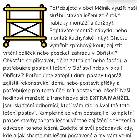
Potřebujete v obci Mělník využít naši
službu stavba lešení ze široké
nabídky montáží a údržby?
Poptáváte montáž nábytku nebo
montáž kuchyňské linky? Chcete
vyměnit sprchový kout, zajistit
vrtání poliček nebo posekat zahradu v Obříství?
Chystáte se přistavět, dělat zateplení nebo fasádu a
potřebujete postavit lešení v Obříství nebo v okolí
Obříství? Potřebujete zateplit dům, postavit garáž,
zajistit rekonstrukci domu nebo postavit příčky a
potřebujete pro tento účel mít postavené lešení? Naši
hodinoví manželé z franchisové sítě
EXTRA MANŽEL
jsou skuteční odborníci, kteří vám rádi a kvalitně toto
lešení postaví. Kompletně se vám postarají o kompletní
proces stavby tohoto lešení včetně zajištění dovezení a
odvezení tohoto lešení. Zadejte si svůj požadavek kdy,
kde a jak chcete mít lešení postavené a my vám velmi