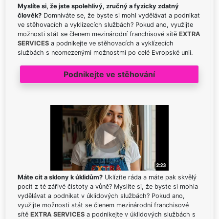
Myslíte si, že jste spolehlivý, zručný a fyzicky zdatný
člověk?
Domníváte se, že byste si mohl vydělávat a podnikat
ve stěhovacích a vyklízecích službách? Pokud ano, využijte
možnosti stát se členem mezinárodní franchisové sítě
EXTRA
SERVICES
a podnikejte ve stěhovacích a vyklízecích
službách s neomezenými možnostmi po celé Evropské unii.
Podnikejte ve stěhování
Máte cit a sklony k úklidům?
Uklízíte ráda a máte pak skvělý
pocit z té zářivé čistoty a vůně? Myslíte si, že byste si mohla
vydělávat a podnikat v úklidových službách? Pokud ano,
využijte možnosti stát se členem mezinárodní franchisové
sítě
EXTRA SERVICES
a podnikejte v úklidových službách s