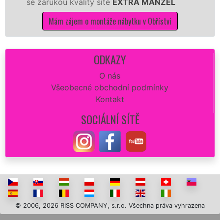
zárukou kvality sítě
EXTRA MANŽEL
kuchyň
Mám zájem o montáže nábytku v Obříství
ODKAZY
O nás
Všeobecné obchodní podmínky
Kontakt
SOCIÁLNÍ SÍTĚ
© 2006, 2026 RISS COMPANY, s.r.o. Všechna práva vyhrazena