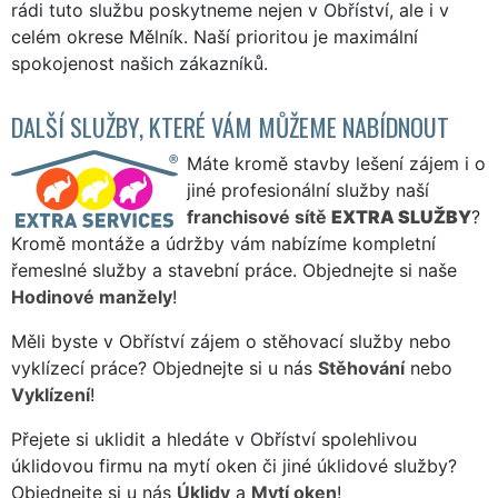
rádi tuto službu poskytneme nejen v Obříství, ale i v
celém okrese Mělník. Naší prioritou je maximální
spokojenost našich zákazníků.
DALŠÍ SLUŽBY, KTERÉ VÁM MŮŽEME NABÍDNOUT
Máte kromě stavby lešení zájem i o
jiné profesionální služby naší
franchisové sítě
EXTRA SLUŽBY
?
Kromě montáže a údržby vám nabízíme kompletní
řemeslné služby a stavební práce. Objednejte si naše
Hodinové manžely
!
Měli byste v Obříství zájem o stěhovací služby nebo
vyklízecí práce? Objednejte si u nás
Stěhování
nebo
Vyklízení
!
Přejete si uklidit a hledáte v Obříství spolehlivou
úklidovou firmu na mytí oken či jiné úklidové služby?
Objednejte si u nás
Úklidy
a
Mytí oken
!