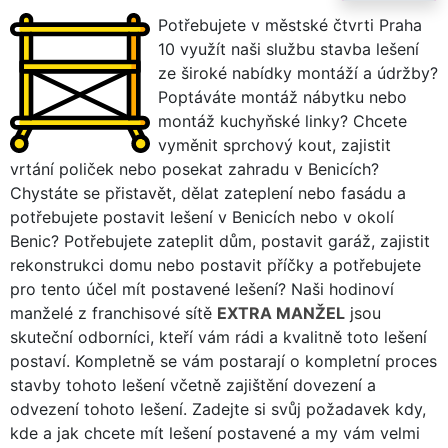
Potřebujete v městské čtvrti Praha
10 využít naši službu stavba lešení
ze široké nabídky montáží a údržby?
Poptáváte montáž nábytku nebo
montáž kuchyňské linky? Chcete
vyměnit sprchový kout, zajistit
vrtání poliček nebo posekat zahradu v Benicích?
Chystáte se přistavět, dělat zateplení nebo fasádu a
potřebujete postavit lešení v Benicích nebo v okolí
Benic? Potřebujete zateplit dům, postavit garáž, zajistit
rekonstrukci domu nebo postavit příčky a potřebujete
pro tento účel mít postavené lešení? Naši hodinoví
manželé z franchisové sítě
EXTRA MANŽEL
jsou
skuteční odborníci, kteří vám rádi a kvalitně toto lešení
postaví. Kompletně se vám postarají o kompletní proces
stavby tohoto lešení včetně zajištění dovezení a
odvezení tohoto lešení. Zadejte si svůj požadavek kdy,
kde a jak chcete mít lešení postavené a my vám velmi