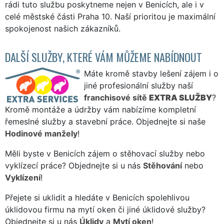
rádi tuto službu poskytneme nejen v Benicích, ale i v
celé městské části Praha 10. Naší prioritou je maximální
spokojenost našich zákazníků.
DALŠÍ SLUŽBY, KTERÉ VÁM MŮŽEME NABÍDNOUT
Máte kromě stavby lešení zájem i o
jiné profesionální služby naší
franchisové sítě
EXTRA SLUŽBY
?
Kromě montáže a údržby vám nabízíme kompletní
řemeslné služby a stavební práce. Objednejte si naše
Hodinové manžely
!
Měli byste v Benicích zájem o stěhovací služby nebo
vyklízecí práce? Objednejte si u nás
Stěhování
nebo
Vyklízení
!
Přejete si uklidit a hledáte v Benicích spolehlivou
úklidovou firmu na mytí oken či jiné úklidové služby?
Objednejte si u nás
Úklidy
a
Mytí oken
!