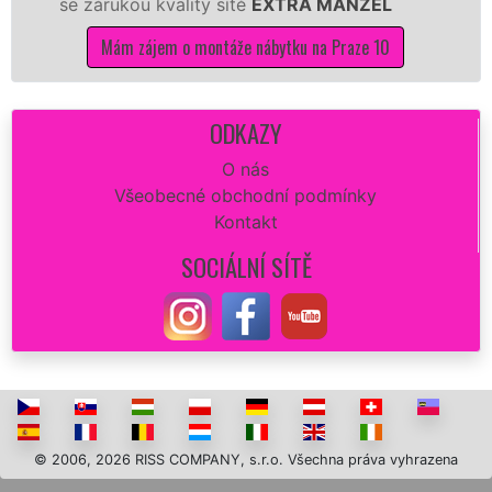
rukou kvality sítě
EXTRA MANŽEL
kuchyň sm
Mám zájem o montáže nábytku na Praze 10
Mám 
ODKAZY
O nás
Všeobecné obchodní podmínky
Kontakt
SOCIÁLNÍ SÍTĚ
© 2006, 2026 RISS COMPANY, s.r.o. Všechna práva vyhrazena