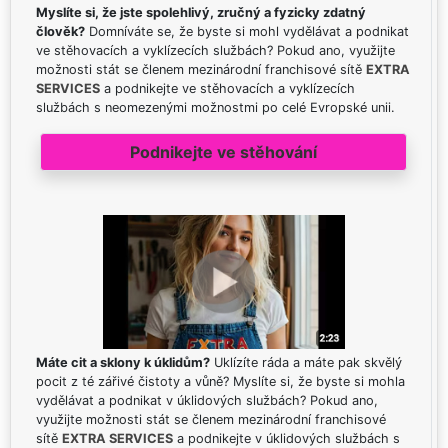
Myslíte si, že jste spolehlivý, zručný a fyzicky zdatný
člověk?
Domníváte se, že byste si mohl vydělávat a podnikat
ve stěhovacích a vyklízecích službách? Pokud ano, využijte
možnosti stát se členem mezinárodní franchisové sítě
EXTRA
SERVICES
a podnikejte ve stěhovacích a vyklízecích
službách s neomezenými možnostmi po celé Evropské unii.
Podnikejte ve stěhování
Máte cit a sklony k úklidům?
Uklízíte ráda a máte pak skvělý
pocit z té zářivé čistoty a vůně? Myslíte si, že byste si mohla
vydělávat a podnikat v úklidových službách? Pokud ano,
využijte možnosti stát se členem mezinárodní franchisové
sítě
EXTRA SERVICES
a podnikejte v úklidových službách s