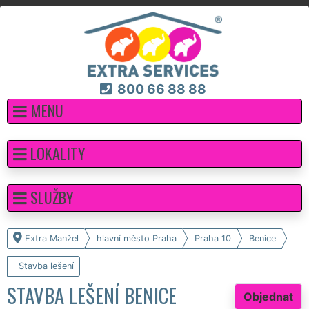
800 66 88 88
MENU
LOKALITY
SLUŽBY
Extra Manžel
hlavní město Praha
Praha 10
Benice
Stavba lešení
STAVBA LEŠENÍ BENICE
Objednat