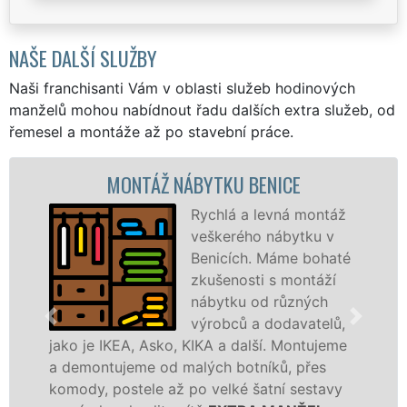
NAŠE DALŠÍ SLUŽBY
Naši franchisanti Vám v oblasti služeb hodinových
manželů mohou nabídnout řadu dalších extra služeb, od
řemesel a montáže až po stavební práce.
MONTÁŽ NÁBYTKU BENICE
Rychlá a levná montáž
veškerého nábytku v
Benicích. Máme bohaté
zkušenosti s montáží
nábytku od různých
výrobců a dodavatelů,
je IKEA, Asko, KIKA a další. Montujeme
výrobců.
ontujeme od malých botníků, přes
kvalitně
y, postele až po velké šatní sestavy
manželé 