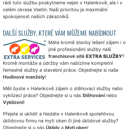
rádi tuto službu poskytneme nejen v Halenkově, ale i v
celém okrese Vsetín. Naší prioritou je maximální
spokojenost našich zákazníků.
DALŠÍ SLUŽBY, KTERÉ VÁM MŮŽEME NABÍDNOUT
Máte kromě stavby lešení zájem i o
jiné profesionální služby naší
franchisové sítě
EXTRA SLUŽBY
?
Kromě montáže a údržby vám nabízíme kompletní
řemeslné služby a stavební práce. Objednejte si naše
Hodinové manžely
!
Měli byste v Halenkově zájem o stěhovací služby nebo
vyklízecí práce? Objednejte si u nás
Stěhování
nebo
Vyklízení
!
Přejete si uklidit a hledáte v Halenkově spolehlivou
úklidovou firmu na mytí oken či jiné úklidové služby?
Objednejte si u nás
Úklidy
a
Mytí oken
!