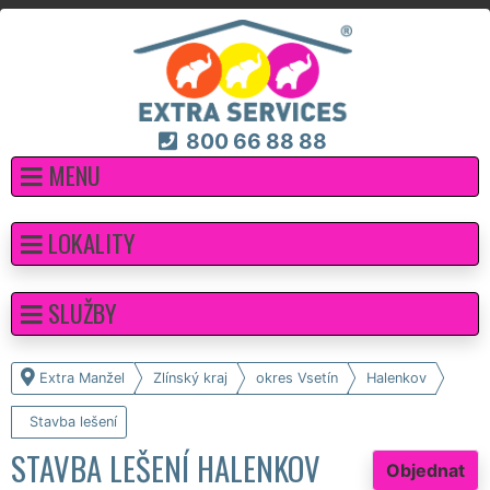
800 66 88 88
MENU
LOKALITY
SLUŽBY
Extra Manžel
Zlínský kraj
okres Vsetín
Halenkov
Stavba lešení
STAVBA LEŠENÍ HALENKOV
Objednat