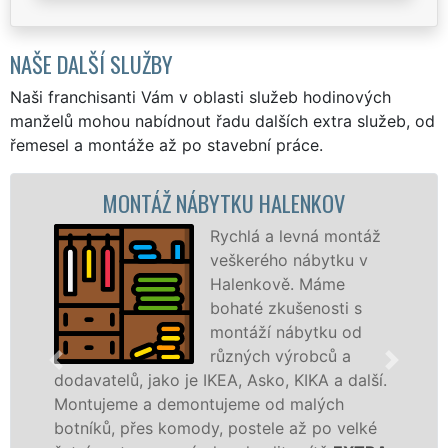
NAŠE DALŠÍ SLUŽBY
Naši franchisanti Vám v oblasti služeb hodinových
manželů mohou nabídnout řadu dalších extra služeb, od
řemesel a montáže až po stavební práce.
MONTÁŽ NÁBYTKU HALENKOV
M
Rychlá a levná montáž
veškerého nábytku v
Halenkově. Máme
bohaté zkušenosti s
montáží nábytku od
různých výrobců a
telů, jako je IKEA, Asko, KIKA a další.
různých 
jeme a demontujeme od malých
Ikei či 
ků, přes komody, postele až po velké
Nobilie,