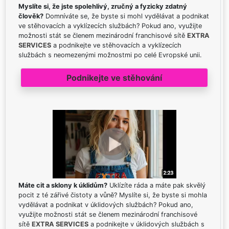
Myslíte si, že jste spolehlivý, zručný a fyzicky zdatný
člověk?
Domníváte se, že byste si mohl vydělávat a podnikat
ve stěhovacích a vyklízecích službách? Pokud ano, využijte
možnosti stát se členem mezinárodní franchisové sítě
EXTRA
SERVICES
a podnikejte ve stěhovacích a vyklízecích
službách s neomezenými možnostmi po celé Evropské unii.
Podnikejte ve stěhování
Máte cit a sklony k úklidům?
Uklízíte ráda a máte pak skvělý
pocit z té zářivé čistoty a vůně? Myslíte si, že byste si mohla
vydělávat a podnikat v úklidových službách? Pokud ano,
využijte možnosti stát se členem mezinárodní franchisové
sítě
EXTRA SERVICES
a podnikejte v úklidových službách s