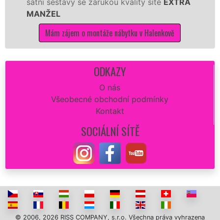
 sestavy se zárukou kvality sítě
EXTRA
tuto kuc
ŽEL
kvalitně.
Mám zájem o montáže nábytku v Halenkově
Mám 
ODKAZY
O nás
Všeobecné obchodní podmínky
Kontakt
SOCIÁLNÍ SÍTĚ
© 2006, 2026 RISS COMPANY, s.r.o. Všechna práva vyhrazena