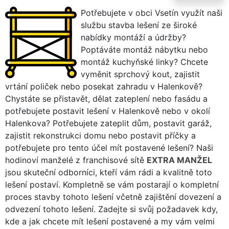
Potřebujete v obci Vsetín využít naši
službu stavba lešení ze široké
nabídky montáží a údržby?
Poptáváte montáž nábytku nebo
montáž kuchyňské linky? Chcete
vyměnit sprchový kout, zajistit
vrtání poliček nebo posekat zahradu v Halenkově?
Chystáte se přistavět, dělat zateplení nebo fasádu a
potřebujete postavit lešení v Halenkově nebo v okolí
Halenkova? Potřebujete zateplit dům, postavit garáž,
zajistit rekonstrukci domu nebo postavit příčky a
potřebujete pro tento účel mít postavené lešení? Naši
hodinoví manželé z franchisové sítě
EXTRA MANŽEL
jsou skuteční odborníci, kteří vám rádi a kvalitně toto
lešení postaví. Kompletně se vám postarají o kompletní
proces stavby tohoto lešení včetně zajištění dovezení a
odvezení tohoto lešení. Zadejte si svůj požadavek kdy,
kde a jak chcete mít lešení postavené a my vám velmi