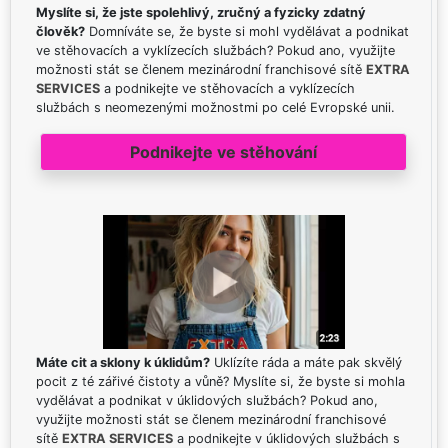
Myslíte si, že jste spolehlivý, zručný a fyzicky zdatný
člověk?
Domníváte se, že byste si mohl vydělávat a podnikat
ve stěhovacích a vyklízecích službách? Pokud ano, využijte
možnosti stát se členem mezinárodní franchisové sítě
EXTRA
SERVICES
a podnikejte ve stěhovacích a vyklízecích
službách s neomezenými možnostmi po celé Evropské unii.
Podnikejte ve stěhování
Máte cit a sklony k úklidům?
Uklízíte ráda a máte pak skvělý
pocit z té zářivé čistoty a vůně? Myslíte si, že byste si mohla
vydělávat a podnikat v úklidových službách? Pokud ano,
využijte možnosti stát se členem mezinárodní franchisové
sítě
EXTRA SERVICES
a podnikejte v úklidových službách s