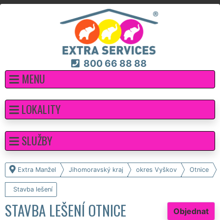
800 66 88 88
MENU
LOKALITY
SLUŽBY
Extra Manžel
Jihomoravský kraj
okres Vyškov
Otnice
Stavba lešení
STAVBA LEŠENÍ OTNICE
Objednat