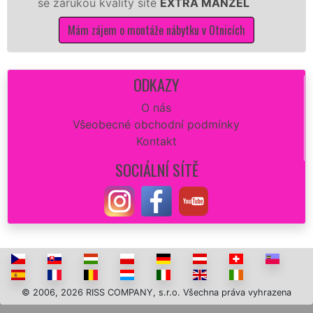
zárukou kvality sítě
EXTRA MANŽEL
kuchyň
Mám zájem o montáže nábytku v Otnicích
M
ODKAZY
O nás
Všeobecné obchodní podmínky
Kontakt
SOCIÁLNÍ SÍTĚ
© 2006, 2026 RISS COMPANY, s.r.o. Všechna práva vyhrazena