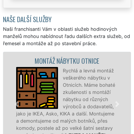
NAŠE DALŠÍ SLUŽBY
Naši franchisanti Vám v oblasti služeb hodinových
manželů mohou nabídnout řadu dalších extra služeb, od
řemesel a montáže až po stavební práce.
MONTÁŽ NÁBYTKU OTNICE
Rychlá a levná montáž
veškerého nábytku v
Otnicích. Máme bohaté
zkušenosti s montáží
nábytku od různých
výrobců a dodavatelů,
o je IKEA, Asko, KIKA a další. Montujeme
výrobc
emontujeme od malých botníků, přes
kvalit
ody, postele až po velké šatní sestavy
manžel