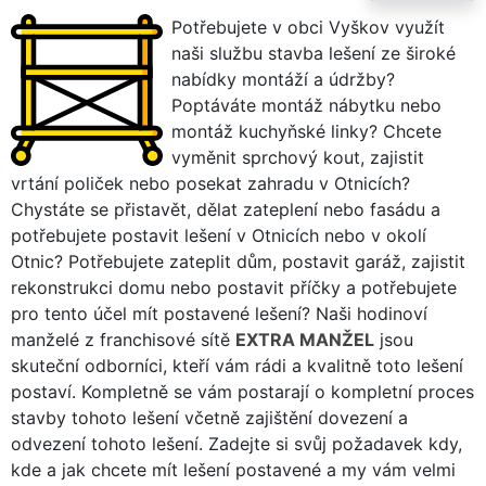
Potřebujete v obci Vyškov využít
naši službu stavba lešení ze široké
nabídky montáží a údržby?
Poptáváte montáž nábytku nebo
montáž kuchyňské linky? Chcete
vyměnit sprchový kout, zajistit
vrtání poliček nebo posekat zahradu v Otnicích?
Chystáte se přistavět, dělat zateplení nebo fasádu a
potřebujete postavit lešení v Otnicích nebo v okolí
Otnic? Potřebujete zateplit dům, postavit garáž, zajistit
rekonstrukci domu nebo postavit příčky a potřebujete
pro tento účel mít postavené lešení? Naši hodinoví
manželé z franchisové sítě
EXTRA MANŽEL
jsou
skuteční odborníci, kteří vám rádi a kvalitně toto lešení
postaví. Kompletně se vám postarají o kompletní proces
stavby tohoto lešení včetně zajištění dovezení a
odvezení tohoto lešení. Zadejte si svůj požadavek kdy,
kde a jak chcete mít lešení postavené a my vám velmi