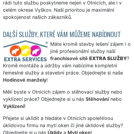
rádi tuto službu poskytneme nejen v Otnicích, ale i v
celém okrese Vyškov. Naší prioritou je maximální
spokojenost našich zákazníků.
DALŠÍ SLUŽBY, KTERÉ VÁM MŮŽEME NABÍDNOUT
Máte kromě stavby lešení zájem i o
jiné profesionální služby naší
franchisové sítě
EXTRA SLUŽBY
?
Kromě montáže a údržby vám nabízíme kompletní
řemeslné služby a stavební práce. Objednejte si naše
Hodinové manžely
!
Měli byste v Otnicích zájem o stěhovací služby nebo
vyklízecí práce? Objednejte si u nás
Stěhování
nebo
Vyklízení
!
Přejete si uklidit a hledáte v Otnicích spolehlivou
úklidovou firmu na mytí oken či jiné úklidové služby?
Objednejte si u nás
Úklidy
a
Mytí oken
!