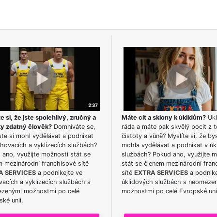
e si, že jste spolehlivý, zručný a
Máte cit a sklony k úklidům?
Ukl
ky zdatný člověk?
Domníváte se,
ráda a máte pak skvělý pocit z t
te si mohl vydělávat a podnikat
čistoty a vůně? Myslíte si, že by
hovacích a vyklízecích službách?
mohla vydělávat a podnikat v úk
ano, využijte možnosti stát se
službách? Pokud ano, využijte 
m mezinárodní franchisové sítě
stát se členem mezinárodní fran
A SERVICES
a podnikejte ve
sítě
EXTRA SERVICES
a podnike
acích a vyklízecích službách s
úklidových službách s neomeze
zenými možnostmi po celé
možnostmi po celé Evropské uni
ké unii.