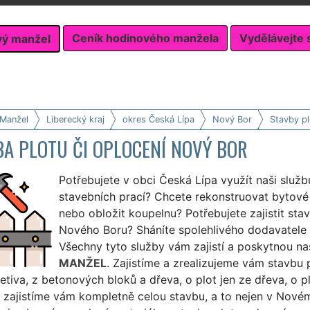
Ceník hodinového manžela
Vydělávejte 
vý manžel
 Manžel
Liberecký kraj
okres Česká Lípa
Nový Bor
Stavby pl
BA PLOTU ČI OPLOCENÍ NOVÝ BOR
Potřebujete v obci Česká Lípa využít naši služb
stavebních prací? Chcete rekonstruovat bytové 
nebo obložit koupelnu? Potřebujete zajistit sta
Nového Boru? Sháníte spolehlivého dodavatele 
Všechny tyto služby vám zajistí a poskytnou na
MANŽEL
. Zajistíme a zrealizujeme vám stavbu p
letiva, z betonových bloků a dřeva, o plot jen ze dřeva, o p
 zajistíme vám kompletně celou stavbu, a to nejen v Novém