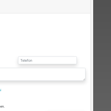
i
en.