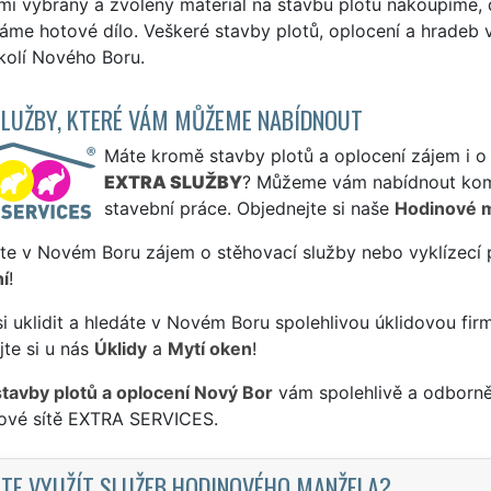
mi vybraný a zvolený materiál na stavbu plotu nakoupíme,
áme hotové dílo. Veškeré stavby plotů, oplocení a hradeb
kolí Nového Boru.
SLUŽBY, KTERÉ VÁM MŮŽEME NABÍDNOUT
Máte kromě stavby plotů a oplocení zájem i o 
EXTRA SLUŽBY
? Můžeme vám nabídnout komp
stavební práce. Objednejte si naše
Hodinové 
te v Novém Boru zájem o stěhovací služby nebo vyklízecí 
í
!
si uklidit a hledáte v Novém Boru spolehlivou úklidovou fir
te si u nás
Úklidy
a
Mytí oken
!
stavby plotů a oplocení Nový Bor
vám spolehlivě a odborně
sové sítě EXTRA SERVICES.
TE VYUŽÍT SLUŽEB HODINOVÉHO MANŽELA?