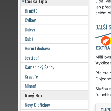
Česká Lípa
Lípa. Vá
jen před
Brniště
celém o
Cvikov
DALŠÍ 
Doksy
Dubá
Horní Libchava
Jestřebí
Měli bys
Vyklízen
Kamenický Šenov
Přejete 
Kravaře
Objednej
Mimoň
Službu
Nový Bor
franchi
Nový Oldřichov
CHCE