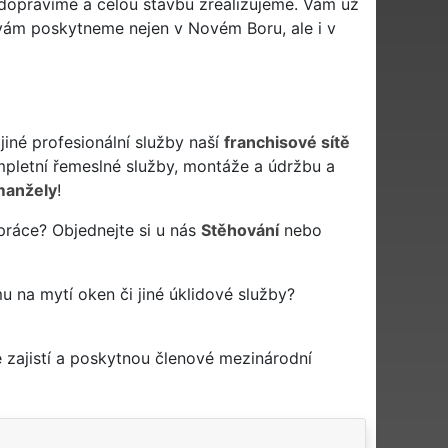
 dopravíme a celou stavbu zrealizujeme. Vám už
 vám poskytneme nejen v Novém Boru, ale i v
jiné profesionální služby naší
franchisové sítě
letní řemeslné služby, montáže a údržbu a
manžely
!
práce? Objednejte si u nás
Stěhování
nebo
mu na mytí oken či jiné úklidové služby?
 zajistí a poskytnou členové mezinárodní