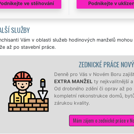
Podnikejte ve stěhování
Podnikejte v uklízen
ALŠÍ SLUŽBY
nchisanti Vám v oblasti služeb hodinových manželů mohou 
že až po stavební práce.
ZEDNICKÉ PRÁCE NOV
Denně pro Vás v Novém Boru zajišťu
EXTRA MANŽEL
ty nejkvalitnější 
Od drobného zdění či oprav až po 
kompletní rekonstrukce domů, bytů,
zárukou kvality.
Mám zájem o zednické práce v N