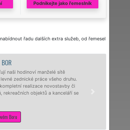
í
Podnikejte jako řemeslník
nabídnout řadu dalších extra služeb, od řemesel
Ý BOR
jí naši hodinoví manželé sítě
a levné zednické práce všeho druhu.
kompletní realizace novostavby či
 rekreačních objektů a kanceláří se
ovém Boru