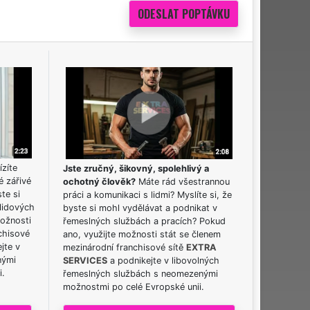
ízíte
Jste zručný, šikovný, spolehlivý a
é zářivé
ochotný člověk?
Máte rád všestrannou
ste si
práci a komunikaci s lidmi? Myslíte si, že
lidových
byste si mohl vydělávat a podnikat v
možnosti
řemeslných službách a pracích? Pokud
chisové
ano, využijte možnosti stát se členem
jte v
mezinárodní franchisové sítě
EXTRA
nými
SERVICES
a podnikejte v libovolných
i.
řemeslných službách s neomezenými
možnostmi po celé Evropské unii.