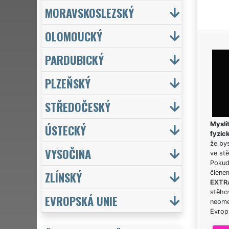
MORAVSKOSLEZSKÝ
OLOMOUCKÝ
PARDUBICKÝ
PLZEŇSKÝ
STŘEDOČESKÝ
Myslít
ÚSTECKÝ
fyzic
že bys
VYSOČINA
ve stě
Pokud 
ZLÍNSKÝ
člene
EXTR
stěhov
EVROPSKÁ UNIE
neome
Evrops