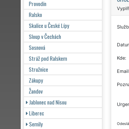
Provodín
Vyplň
Ralsko
Skalice u České Lípy
Služb
Sloup v Čechách
Datu
Sosnová
Stráž pod Ralskem
Kde
Stružnice
Email
Zákupy
Pozn
Žandov
Jablonec nad Nisou
Urgen
Liberec
Semily
Odeslá