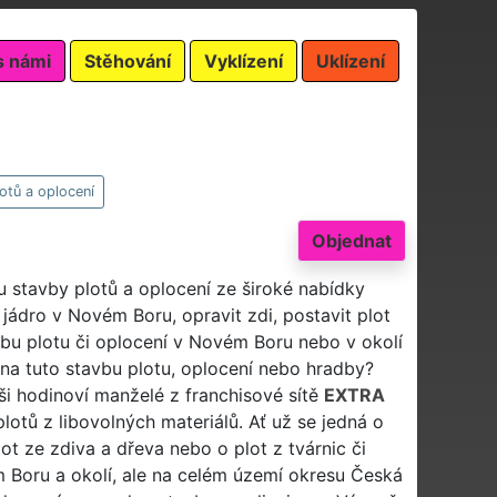
s námi
Stěhování
Vyklízení
Uklízení
otů a oplocení
Objednat
u stavby plotů a oplocení ze široké nabídky
jádro v Novém Boru, opravit zdi, postavit plot
vbu plotu či oplocení v Novém Boru nebo v okolí
na tuto stavbu plotu, oplocení nebo hradby?
ši hodinoví manželé z franchisové sítě
EXTRA
lotů z libovolných materiálů. Ať už se jedná o
lot ze zdiva a dřeva nebo o plot z tvárnic či
 Boru a okolí, ale na celém území okresu Česká