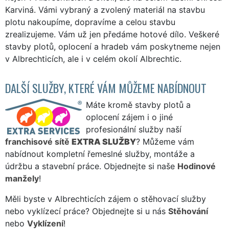
Karviná. Vámi vybraný a zvolený materiál na stavbu
plotu nakoupíme, dopravíme a celou stavbu
zrealizujeme. Vám už jen předáme hotové dílo. Veškeré
stavby plotů, oplocení a hradeb vám poskytneme nejen
v Albrechticích, ale i v celém okolí Albrechtic.
DALŠÍ SLUŽBY, KTERÉ VÁM MŮŽEME NABÍDNOUT
Máte kromě stavby plotů a
oplocení zájem i o jiné
profesionální služby naší
franchisové sítě
EXTRA SLUŽBY
? Můžeme vám
nabídnout kompletní řemeslné služby, montáže a
údržbu a stavební práce. Objednejte si naše
Hodinové
manžely
!
Měli byste v Albrechticích zájem o stěhovací služby
nebo vyklízecí práce? Objednejte si u nás
Stěhování
nebo
Vyklízení
!