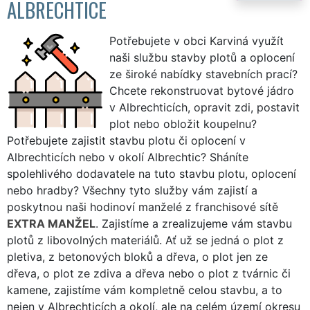
ALBRECHTICE
Potřebujete v obci Karviná využít
naši službu stavby plotů a oplocení
ze široké nabídky stavebních prací?
Chcete rekonstruovat bytové jádro
v Albrechticích, opravit zdi, postavit
plot nebo obložit koupelnu?
Potřebujete zajistit stavbu plotu či oplocení v
Albrechticích nebo v okolí Albrechtic? Sháníte
spolehlivého dodavatele na tuto stavbu plotu, oplocení
nebo hradby? Všechny tyto služby vám zajistí a
poskytnou naši hodinoví manželé z franchisové sítě
EXTRA MANŽEL
. Zajistíme a zrealizujeme vám stavbu
plotů z libovolných materiálů. Ať už se jedná o plot z
pletiva, z betonových bloků a dřeva, o plot jen ze
dřeva, o plot ze zdiva a dřeva nebo o plot z tvárnic či
kamene, zajistíme vám kompletně celou stavbu, a to
nejen v Albrechticích a okolí, ale na celém území okresu