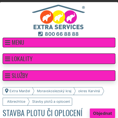
800 66 88 88
MENU
LOKALITY
SLUŽBY
Extra Manžel
Moravskoslezský kraj
okres Karviná
Albrechtice
Stavby plotů a oplocení
STAVBA PLOTU ČI OPLOCENÍ
Objednat