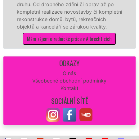
. Od drobného zdění či oprav až po
rekonstr
etní realizace novostavby či kompletní
dokonale
strukce domů, bytů, rekreačních
sádrokar
ů a kanceláří se zárukou kvality.
dovozu m
ám zájem o zednické práce v Albrechticích
Mám
ODKAZY
O nás
Všeobecné obchodní podmínky
Kontakt
SOCIÁLNÍ SÍTĚ