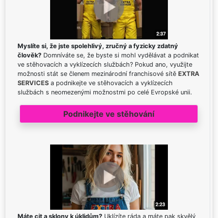
Myslíte si, že jste spolehlivý, zručný a fyzicky zdatný
člověk?
Domníváte se, že byste si mohl vydělávat a podnikat
ve stěhovacích a vyklízecích službách? Pokud ano, využijte
možnosti stát se členem mezinárodní franchisové sítě
EXTRA
SERVICES
a podnikejte ve stěhovacích a vyklízecích
službách s neomezenými možnostmi po celé Evropské unii.
Podnikejte ve stěhování
Máte cit a sklony k úklidům?
Uklízíte ráda a máte pak skvělý