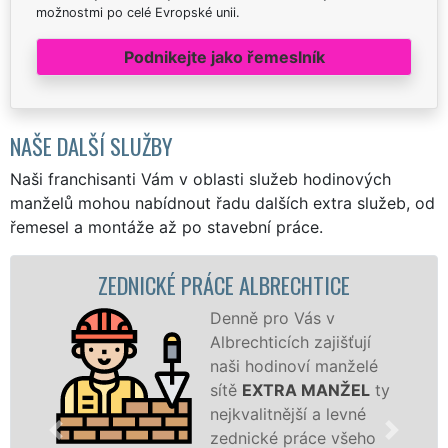
možnostmi po celé Evropské unii.
Podnikejte jako řemeslník
NAŠE DALŠÍ SLUŽBY
Naši franchisanti Vám v oblasti služeb hodinových
manželů mohou nabídnout řadu dalších extra služeb, od
řemesel a montáže až po stavební práce.
ZEDNICKÉ PRÁCE ALBRECHTICE
Z
Denně pro Vás v
Albrechticích zajišťují
naši hodinoví manželé
sítě
EXTRA MANŽEL
ty
nejkvalitnější a levné
zednické práce všeho