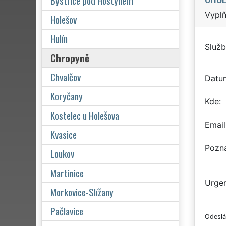
Bystřice pod Hostýnem
Vyplň
Holešov
Hulín
Služb
Chropyně
Chvalčov
Datu
Koryčany
Kde
Kostelec u Holešova
Email
Kvasice
Pozn
Loukov
Martinice
Urgen
Morkovice-Slížany
Pačlavice
Odeslá