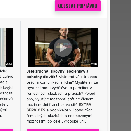
ízíte
Jste zručný, šikovný, spolehlivý a
é zářivé
ochotný člověk?
Máte rád všestrannou
ste si
práci a komunikaci s lidmi? Myslíte si, že
lidových
byste si mohl vydělávat a podnikat v
možnosti
řemeslných službách a pracích? Pokud
chisové
ano, využijte možnosti stát se členem
jte v
mezinárodní franchisové sítě
EXTRA
nými
SERVICES
a podnikejte v libovolných
i.
řemeslných službách s neomezenými
možnostmi po celé Evropské unii.