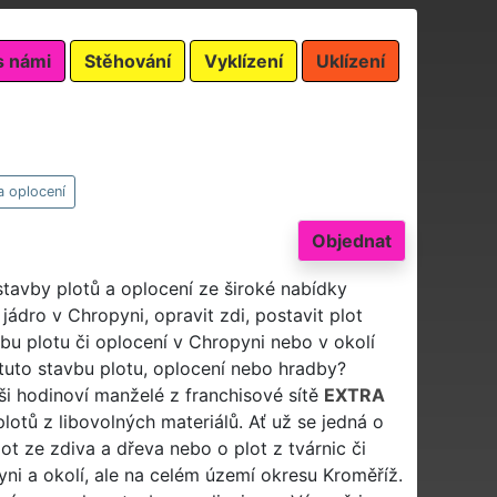
s námi
Stěhování
Vyklízení
Uklízení
a oplocení
Objednat
stavby plotů a oplocení ze široké nabídky
ádro v Chropyni, opravit zdi, postavit plot
vbu plotu či oplocení v Chropyni nebo v okolí
tuto stavbu plotu, oplocení nebo hradby?
ši hodinoví manželé z franchisové sítě
EXTRA
lotů z libovolných materiálů. Ať už se jedná o
lot ze zdiva a dřeva nebo o plot z tvárnic či
ni a okolí, ale na celém území okresu Kroměříž.