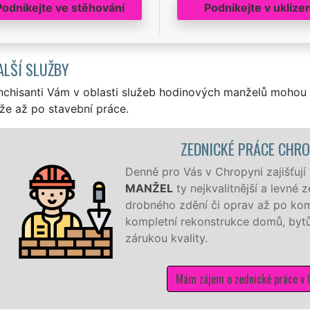
Podnikejte ve stěhování
Podnikejte v uklízen
ALŠÍ SLUŽBY
nchisanti Vám v oblasti služeb hodinových manželů mohou 
že až po stavební práce.
ZEDNICKÉ PRÁCE CHROPYN
Denně pro Vás v Chropyni zajišťují naš
MANŽEL
ty nejkvalitnější a levné zedn
drobného zdění či oprav až po komplet
kompletní rekonstrukce domů, bytů, rek
zárukou kvality.
Mám zájem o zednické práce v Chrop