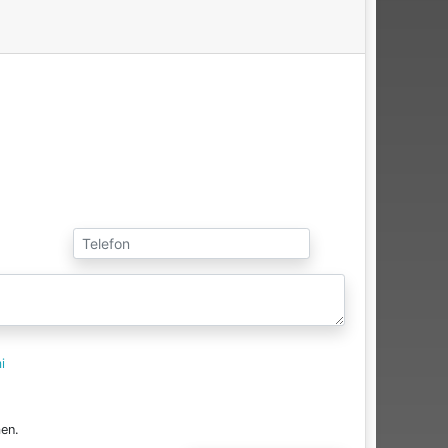
i
en.