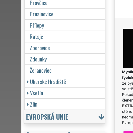
Pravčice
Prusinovice
Přílepy
Rataje
Zborovice
Zdounky
Žeranovice
Myslít
fyzic
Uherské Hradiště
že bys
ve stě
Vsetín
Pokud 
člene
Zlín
EXTR
stěhov
EVROPSKÁ UNIE
neome
Evrops