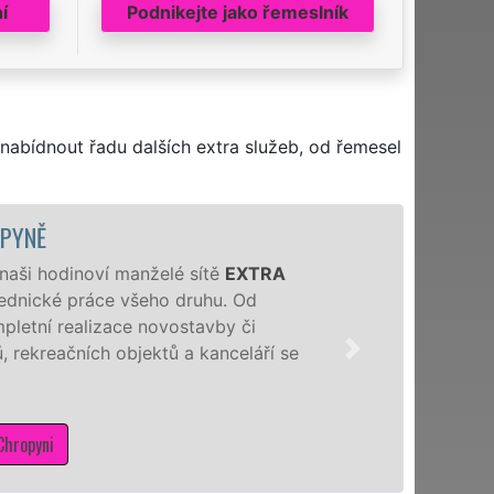
í
Podnikejte jako řemeslník
nabídnout řadu dalších extra služeb, od řemesel
Ě
i hodinoví manželé sítě
EXTRA
ické práce všeho druhu. Od
ní realizace novostavby či
reačních objektů a kanceláří se
yni