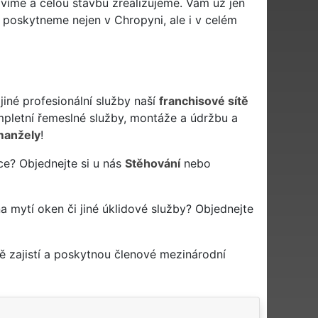
víme a celou stavbu zrealizujeme. Vám už jen
 poskytneme nejen v Chropyni, ale i v celém
jiné profesionální služby naší
franchisové sítě
letní řemeslné služby, montáže a údržbu a
manžely
!
ce? Objednejte si u nás
Stěhování
nebo
na mytí oken či jiné úklidové služby? Objednejte
 zajistí a poskytnou členové mezinárodní