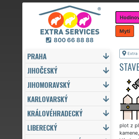
Hodino
Mytí
800 66 88 88
PRAHA
Extra
STAV
JIHOČESKÝ
JIHOMORAVSKÝ
KARLOVARSKÝ
KRÁLOVÉHRADECKÝ
LIBERECKÝ
plot z p
kamene, 