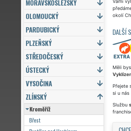
MORAVSKOSLEZSKÝ
Vámi vyb
předáme 
OLOMOUCKÝ
okolí C
PARDUBICKÝ
DALŠÍ 
PLZEŇSKÝ
STŘEDOČESKÝ
Měli bys
ÚSTECKÝ
Vyklízen
VYSOČINA
Přejete 
si u nás
ZLÍNSKÝ
Službu
Kroměříž
franchi
Břest
CHCE