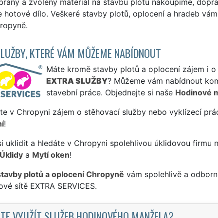
raný a zvolený materiál na stavbu plotu nakoupíme, dopra
hotové dílo. Veškeré stavby plotů, oplocení a hradeb vám
hropyně.
SLUŽBY, KTERÉ VÁM MŮŽEME NABÍDNOUT
Máte kromě stavby plotů a oplocení zájem i o 
EXTRA SLUŽBY
? Můžeme vám nabídnout komp
stavební práce. Objednejte si naše
Hodinové 
te v Chropyni zájem o stěhovací služby nebo vyklízecí prá
í
!
si uklidit a hledáte v Chropyni spolehlivou úklidovou firmu 
Úklidy
a
Mytí oken
!
stavby plotů a oplocení Chropyně
vám spolehlivě a odborně
sové sítě EXTRA SERVICES.
TE VYUŽÍT SLUŽEB HODINOVÉHO MANŽELA?