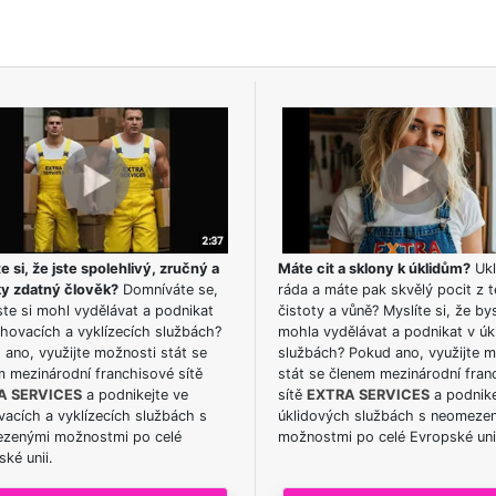
e si, že jste spolehlivý, zručný a
Máte cit a sklony k úklidům?
Ukl
ky zdatný člověk?
Domníváte se,
ráda a máte pak skvělý pocit z t
te si mohl vydělávat a podnikat
čistoty a vůně? Myslíte si, že by
hovacích a vyklízecích službách?
mohla vydělávat a podnikat v úk
ano, využijte možnosti stát se
službách? Pokud ano, využijte 
m mezinárodní franchisové sítě
stát se členem mezinárodní fran
A SERVICES
a podnikejte ve
sítě
EXTRA SERVICES
a podnike
acích a vyklízecích službách s
úklidových službách s neomeze
zenými možnostmi po celé
možnostmi po celé Evropské uni
ké unii.