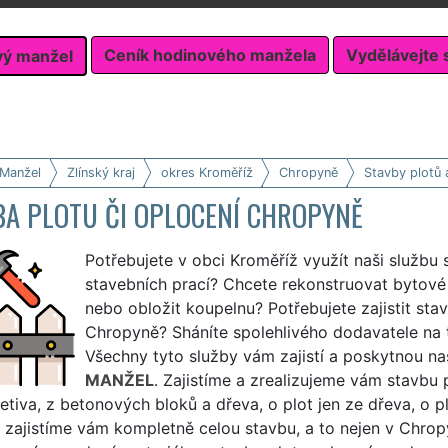
Ceník hodinového manžela
Vydělávejte 
vý manžel
 Manžel
Zlínský kraj
okres Kroměříž
Chropyně
Stavby plotů 
BA PLOTU ČI OPLOCENÍ CHROPYNĚ
Potřebujete v obci Kroměříž využít naši službu 
stavebních prací? Chcete rekonstruovat bytové j
nebo obložit koupelnu? Potřebujete zajistit sta
Chropyně? Sháníte spolehlivého dodavatele na 
Všechny tyto služby vám zajistí a poskytnou na
MANŽEL
. Zajistíme a zrealizujeme vám stavbu p
letiva, z betonových bloků a dřeva, o plot jen ze dřeva, o p
zajistíme vám kompletně celou stavbu, a to nejen v Chropy