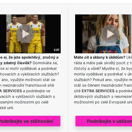
e si, že jste spolehlivý, zručný a
Máte cit a sklony k úklidům?
Ukl
ky zdatný člověk?
Domníváte se,
ráda a máte pak skvělý pocit z t
te si mohl vydělávat a podnikat
čistoty a vůně? Myslíte si, že by
hovacích a vyklízecích službách?
mohla vydělávat a podnikat v úk
ano, využijte možnosti stát se
službách? Pokud ano, využijte 
m mezinárodní franchisové sítě
stát se členem mezinárodní fran
A SERVICES
a podnikejte ve
sítě
EXTRA SERVICES
a podnike
acích a vyklízecích službách s
úklidových službách s neomeze
zenými možnostmi po celé
možnostmi po celé Evropské uni
ké unii.
Podnikejte ve stěhování
Podnikejte v uklízen