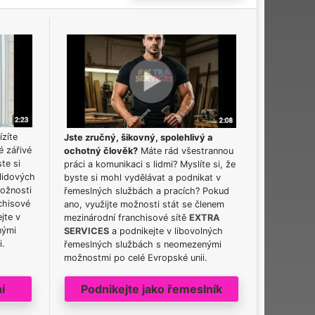
ízíte
Jste zručný, šikovný, spolehlivý a
é zářivé
ochotný člověk?
Máte rád všestrannou
ste si
práci a komunikaci s lidmi? Myslíte si, že
lidových
byste si mohl vydělávat a podnikat v
možnosti
řemeslných službách a pracích? Pokud
chisové
ano, využijte možnosti stát se členem
jte v
mezinárodní franchisové sítě
EXTRA
nými
SERVICES
a podnikejte v libovolných
i.
řemeslných službách s neomezenými
možnostmi po celé Evropské unii.
í
Podnikejte jako řemeslník