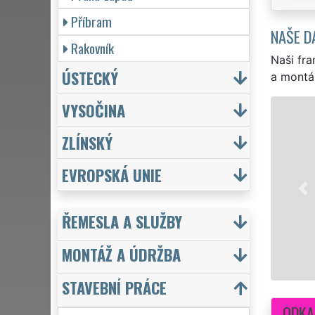
Příbram
NAŠE D
Rakovník
Naši fra
ÚSTECKÝ
a montá
VYSOČINA
ZLÍNSKÝ
Denně p
MANŽ
EVROPSKÁ UNIE
drobnéh
komplet
zárukou
ŘEMESLA A SLUŽBY
MONTÁŽ A ÚDRŽBA
STAVEBNÍ PRÁCE
ODKA