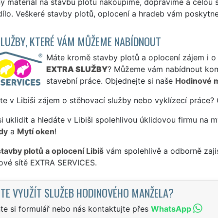
ný materiál na stavbu plotu nakoupíme, dopravíme a celou 
ílo. Veškeré stavby plotů, oplocení a hradeb vám poskytneme
SLUŽBY, KTERÉ VÁM MŮŽEME NABÍDNOUT
Máte kromě stavby plotů a oplocení zájem i o 
EXTRA SLUŽBY
? Můžeme vám nabídnout komp
stavební práce. Objednejte si naše
Hodinové 
te v Libiši zájem o stěhovací služby nebo vyklízecí práce?
si uklidit a hledáte v Libiši spolehlivou úklidovou firmu na m
dy
a
Mytí oken
!
stavby plotů a oplocení Libiš
vám spolehlivě a odborně zaji
sové sítě EXTRA SERVICES.
TE VYUŽÍT SLUŽEB HODINOVÉHO MANŽELA?
te si formulář nebo nás kontaktujte přes
WhatsApp