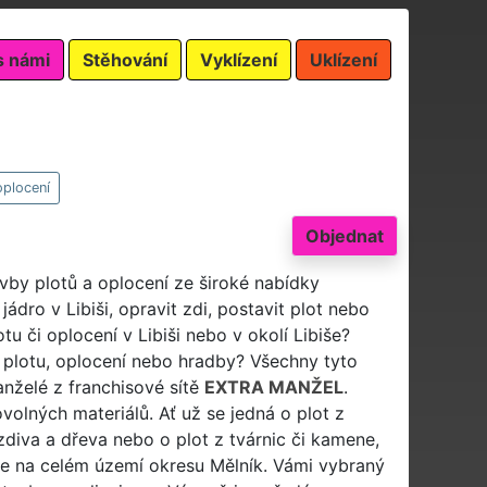
s námi
Stěhování
Vyklízení
Uklízení
oplocení
Objednat
avby plotů a oplocení ze široké nabídky
dro v Libiši, opravit zdi, postavit plot nebo
tu či oplocení v Libiši nebo v okolí Libiše?
 plotu, oplocení nebo hradby? Všechny tyto
anželé z franchisové sítě
EXTRA MANŽEL
.
volných materiálů. Ať už se jedná o plot z
 zdiva a dřeva nebo o plot z tvárnic či kamene,
 ale na celém území okresu Mělník. Vámi vybraný