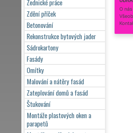
Zednické práce
O nás
Zdění příček
Všeob
Betonování
Konta
Rekonstrukce bytových jader
Sádrokartony
Fasády
Omítky
Malování a nátěry fasád
Zateplování domů a fasád
Štukování
Montáže plastových oken a
parapetů