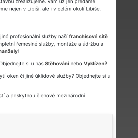
stavbu zrealizujeme. Vám už jen předáme
 nejen v Libiši, ale i v celém okolí Libiše.
jiné profesionální služby naší
franchisové sítě
letní řemeslné služby, montáže a údržbu a
manžely
!
 Objednejte si u nás
Stěhování
nebo
Vyklízení
!
ytí oken či jiné úklidové služby? Objednejte si u
stí a poskytnou členové mezinárodní