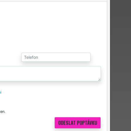
i
en.