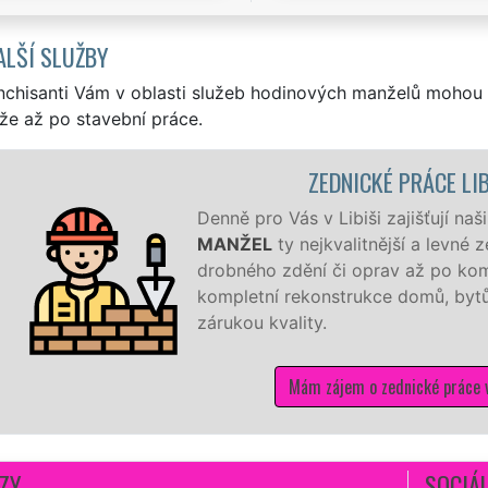
ALŠÍ SLUŽBY
nchisanti Vám v oblasti služeb hodinových manželů mohou 
že až po stavební práce.
ZEDNICKÉ PRÁCE LIBIŠ
ro Vás v Libiši zajišťují naši hodinoví manželé sítě
EXTRA
EL
ty nejkvalitnější a levné zednické práce všeho druhu. Od
o zdění či oprav až po kompletní realizace novostavby či
ní rekonstrukce domů, bytů, rekreačních objektů a kancelá
 kvality.
Mám zájem o zednické práce v Libiši
ZY
SOCIÁL