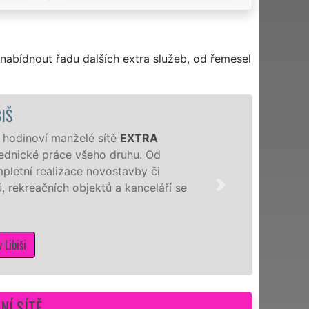
nabídnout řadu dalších extra služeb, od řemesel
Naši hodi
denně, 7 d
novostavb
ří se
sádrokart
NÍ SÍTĚ