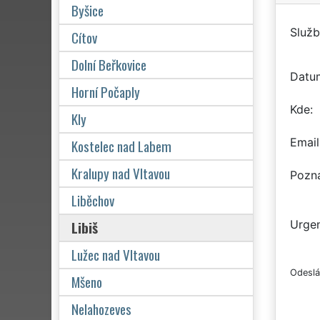
Byšice
Služb
Cítov
Dolní Beřkovice
Datu
Horní Počaply
Kde
Kly
Email
Kostelec nad Labem
Kralupy nad Vltavou
Pozn
Liběchov
Libiš
Urgen
Lužec nad Vltavou
Odeslá
Mšeno
Nelahozeves