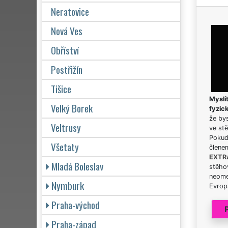
Neratovice
Nová Ves
Obříství
Postřižín
Tišice
Myslít
Velký Borek
fyzic
že bys
Veltrusy
ve stě
Pokud 
Všetaty
člene
EXTR
Mladá Boleslav
stěhov
neome
Nymburk
Evrops
Praha-východ
Praha-západ