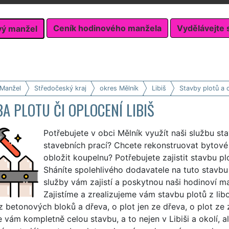
Ceník hodinového manžela
Vydělávejte 
vý manžel
 Manžel
Středočeský kraj
okres Mělník
Libiš
Stavby plotů a 
A PLOTU ČI OPLOCENÍ LIBIŠ
Potřebujete v obci Mělník využít naši službu st
stavebních prací? Chcete rekonstruovat bytové já
obložit koupelnu? Potřebujete zajistit stavbu plo
Sháníte spolehlivého dodavatele na tuto stavbu
služby vám zajistí a poskytnou naši hodinoví m
Zajistíme a zrealizujeme vám stavbu plotů z libo
 z betonových bloků a dřeva, o plot jen ze dřeva, o plot ze
e vám kompletně celou stavbu, a to nejen v Libiši a okolí,