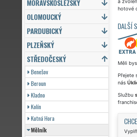
MORAVSKOSLEZSKÝ
a zvole
hotové d
OLOMOUCKÝ
DALŠÍ 
PARDUBICKÝ
PLZEŇSKÝ
STŘEDOČESKÝ
Měli bys
Benešov
Přejete 
Beroun
nás
Úkli
Kladno
Službu
franchi
Kolín
Kutná Hora
CHCE
Mělník
Vyplň