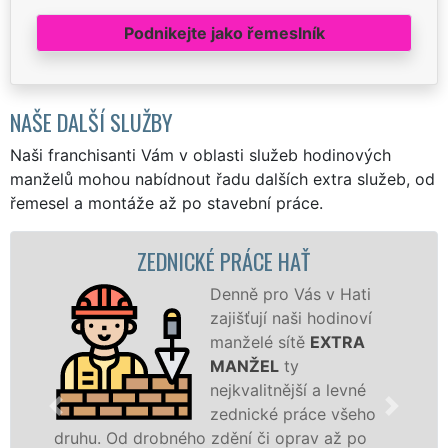
Podnikejte jako řemeslník
NAŠE DALŠÍ SLUŽBY
Naši franchisanti Vám v oblasti služeb hodinových
manželů mohou nabídnout řadu dalších extra služeb, od
řemesel a montáže až po stavební práce.
EDNICKÉ PRÁCE HAŤ
ZD
Denně pro Vás v Hati
zajišťují naši hodinoví
manželé sítě
EXTRA
MANŽEL
ty
nejkvalitnější a levné
zednické práce všeho
obného zdění či oprav až po
novostavbu, za