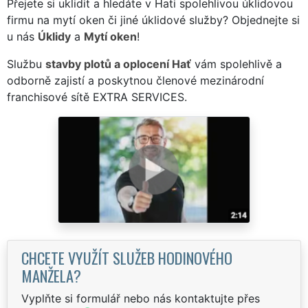
Přejete si uklidit a hledáte v Hati spolehlivou úklidovou
firmu na mytí oken či jiné úklidové služby? Objednejte si
u nás
Úklidy
a
Mytí oken
!
Službu
stavby plotů a oplocení Hať
vám spolehlivě a
odborně zajistí a poskytnou členové mezinárodní
franchisové sítě EXTRA SERVICES.
CHCETE VYUŽÍT SLUŽEB HODINOVÉHO
MANŽELA?
Vyplňte si formulář nebo nás kontaktujte přes