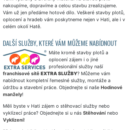
nakoupíme, dopravíme a celou stavbu zrealizujeme.
Vám už jen předáme hotové dílo. Veškeré stavby plotů,
oplocení a hradeb vám poskytneme nejen v Hati, ale i v
celém okolí Hatě.
DALŠÍ SLUŽBY, KTERÉ VÁM MŮŽEME NABÍDNOUT
Máte kromě stavby plotů a
oplocení zájem i o jiné
profesionální služby naší
franchisové sítě
EXTRA SLUŽBY
? Můžeme vám
nabídnout kompletní řemeslné služby, montáže a
údržbu a stavební práce. Objednejte si naše
Hodinové
manžely
!
Měli byste v Hati zájem o stěhovací služby nebo
vyklízecí práce? Objednejte si u nás
Stěhování
nebo
Vyklízení
!