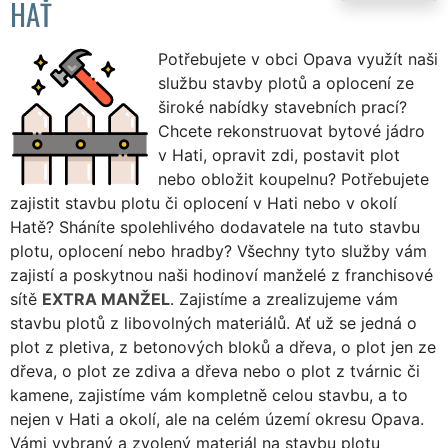
HAŤ
Potřebujete v obci Opava využít naši
službu stavby plotů a oplocení ze
široké nabídky stavebních prací?
Chcete rekonstruovat bytové jádro
v Hati, opravit zdi, postavit plot
nebo obložit koupelnu? Potřebujete
zajistit stavbu plotu či oplocení v Hati nebo v okolí
Hatě? Sháníte spolehlivého dodavatele na tuto stavbu
plotu, oplocení nebo hradby? Všechny tyto služby vám
zajistí a poskytnou naši hodinoví manželé z franchisové
sítě
EXTRA MANŽEL
. Zajistíme a zrealizujeme vám
stavbu plotů z libovolných materiálů. Ať už se jedná o
plot z pletiva, z betonových bloků a dřeva, o plot jen ze
dřeva, o plot ze zdiva a dřeva nebo o plot z tvárnic či
kamene, zajistíme vám kompletně celou stavbu, a to
nejen v Hati a okolí, ale na celém území okresu Opava.
Vámi vybraný a zvolený materiál na stavbu plotu