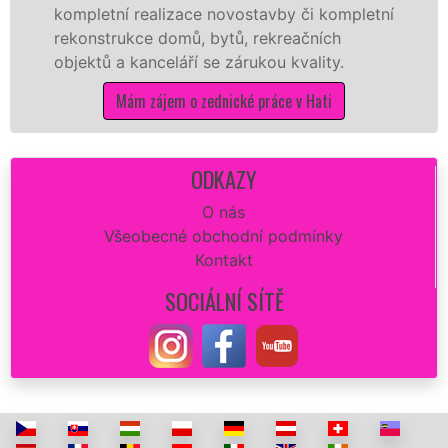
alizace novostavby či kompletní
příčky z ytongu
 domů, bytů, rekreačních
dalších materiá
celáří se zárukou kvality.
na stavbu.
ájem o zednické práce v Hati
Mám záj
ODKAZY
O nás
Všeobecné obchodní podmínky
Kontakt
SOCIÁLNÍ SÍTĚ