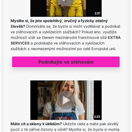
Myslíte si, že jste spolehlivý, zručný a fyzicky zdatný
člověk?
Domníváte se, že byste si mohl vydělávat a podnikat
ve stěhovacích a vyklízecích službách? Pokud ano, využijte
možnosti stát se členem mezinárodní franchisové sítě
EXTRA
SERVICES
a podnikejte ve stěhovacích a vyklízecích
službách s neomezenými možnostmi po celé Evropské unii.
Podnikejte ve stěhování
Máte cit a sklony k úklidům?
Uklízíte ráda a máte pak skvělý
pocit z té zářivé čistoty a vůně? Myslíte si, že byste si mohla