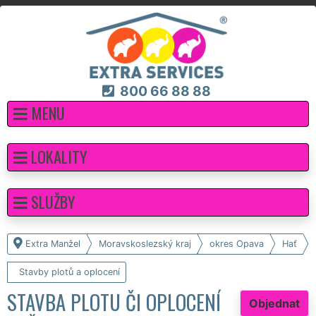
800 66 88 88
MENU
LOKALITY
SLUŽBY
Extra Manžel
Moravskoslezský kraj
okres Opava
Hať
Stavby plotů a oplocení
STAVBA PLOTU ČI OPLOCENÍ
Objednat