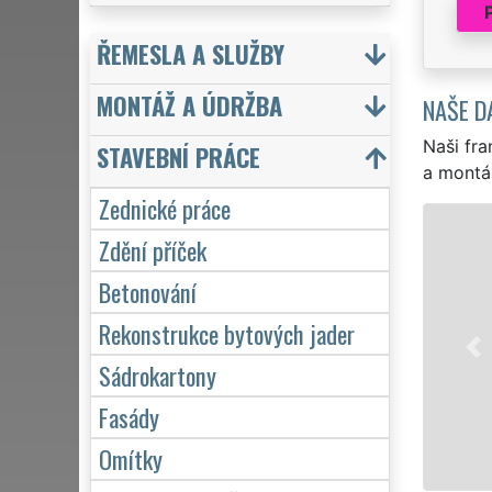
ŘEMESLA A SLUŽBY
MONTÁŽ A ÚDRŽBA
NAŠE D
Naši fra
STAVEBNÍ PRÁCE
a montá
Zednické práce
Zdění příček
Betonování
Rekonstrukce bytových jader
Sádrokartony
Fasády
Omítky