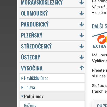
MORAVSKOSLEZSKÝ
Pelhřimo
Vám už j
OLOMOUCKÝ
v celém
PARDUBICKÝ
DALŠÍ 
PLZEŇSKÝ
STŘEDOČESKÝ
Měli bys
ÚSTECKÝ
Vyklízen
VYSOČINA
Přejete 
si u nás
Havlíčkův Brod
Službu
Jihlava
franchi
Pelhřimov
Božejov
CHCE