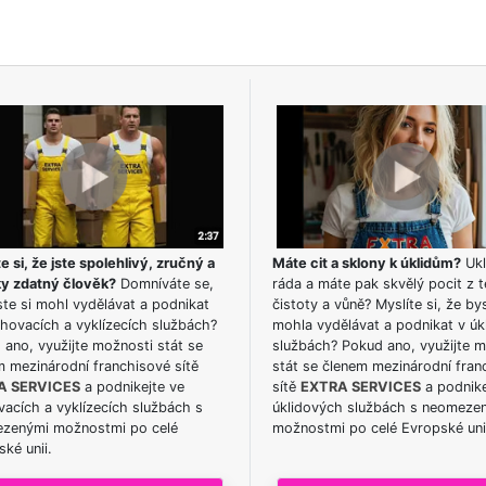
e si, že jste spolehlivý, zručný a
Máte cit a sklony k úklidům?
Ukl
ky zdatný člověk?
Domníváte se,
ráda a máte pak skvělý pocit z t
te si mohl vydělávat a podnikat
čistoty a vůně? Myslíte si, že by
hovacích a vyklízecích službách?
mohla vydělávat a podnikat v úk
ano, využijte možnosti stát se
službách? Pokud ano, využijte 
m mezinárodní franchisové sítě
stát se členem mezinárodní fran
A SERVICES
a podnikejte ve
sítě
EXTRA SERVICES
a podnike
acích a vyklízecích službách s
úklidových službách s neomeze
zenými možnostmi po celé
možnostmi po celé Evropské uni
ké unii.