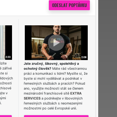
ízíte
Jste zručný, šikovný, spolehlivý a
é zářivé
ochotný člověk?
Máte rád všestrannou
ste si
práci a komunikaci s lidmi? Myslíte si, že
lidových
byste si mohl vydělávat a podnikat v
možnosti
řemeslných službách a pracích? Pokud
chisové
ano, využijte možnosti stát se členem
jte v
mezinárodní franchisové sítě
EXTRA
nými
SERVICES
a podnikejte v libovolných
i.
řemeslných službách s neomezenými
možnostmi po celé Evropské unii.