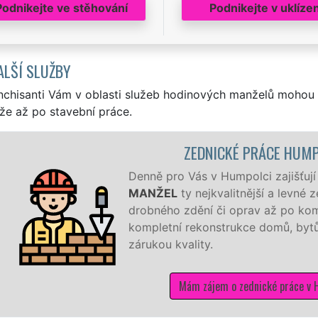
Podnikejte ve stěhování
Podnikejte v uklízen
ALŠÍ SLUŽBY
nchisanti Vám v oblasti služeb hodinových manželů mohou 
že až po stavební práce.
ZEDNICKÉ PRÁCE HUM
Denně pro Vás v Humpolci zajišťují
MANŽEL
ty nejkvalitnější a levné
drobného zdění či oprav až po kom
kompletní rekonstrukce domů, bytů,
zárukou kvality.
Mám zájem o zednické práce v 