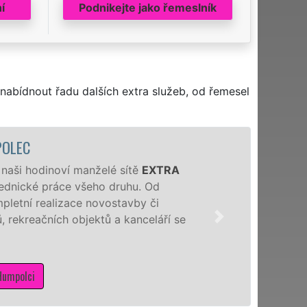
í
Podnikejte jako řemeslník
nabídnout řadu dalších extra služeb, od řemesel
POLEC
 naši hodinoví manželé sítě
EXTRA
 zednické práce všeho druhu. Od
pletní realizace novostavby či
 rekreačních objektů a kanceláří se
Humpolci