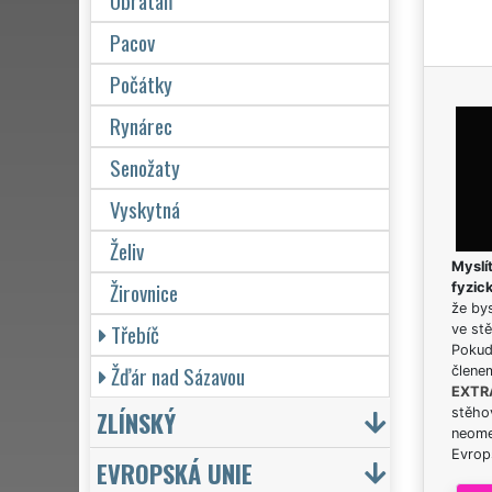
Obrataň
Pacov
Počátky
Rynárec
Senožaty
Vyskytná
Želiv
Myslít
Žirovnice
fyzic
že bys
Třebíč
ve stě
Pokud 
Žďár nad Sázavou
člene
EXTR
ZLÍNSKÝ
stěhov
neome
Evrops
EVROPSKÁ UNIE