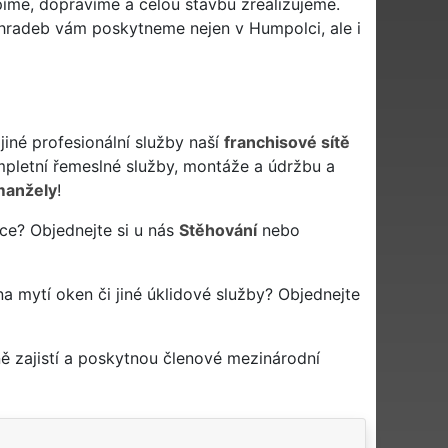
píme, dopravíme a celou stavbu zrealizujeme.
 hradeb vám poskytneme nejen v Humpolci, ale i
jiné profesionální služby naší
franchisové sítě
letní řemeslné služby, montáže a údržbu a
manžely
!
ce? Objednejte si u nás
Stěhování
nebo
na mytí oken či jiné úklidové služby? Objednejte
ě zajistí a poskytnou členové mezinárodní