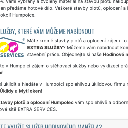
v. Vámi vybraný a zvolený materiál na stavbu plotu nakou
en předáme hotové dílo. Veškeré stavby plotů, oplocení a
 okolí Humpolce.
SLUŽBY, KTERÉ VÁM MŮŽEME NABÍDNOUT
Máte kromě stavby plotů a oplocení zájem i o 
EXTRA SLUŽBY
? Můžeme vám nabídnout komp
stavební práce. Objednejte si naše
Hodinové 
te v Humpolci zájem o stěhovací služby nebo vyklízecí prá
í
!
si uklidit a hledáte v Humpolci spolehlivou úklidovou firmu 
Úklidy
a
Mytí oken
!
stavby plotů a oplocení Humpolec
vám spolehlivě a odborn
sové sítě EXTRA SERVICES.
TE VYUŽÍT SLUŽEB HODINOVÉHO MANŽELA?