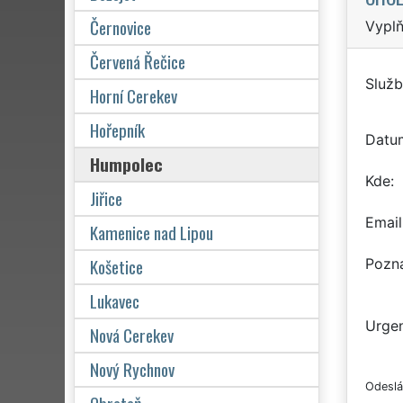
Černovice
Vyplň
Červená Řečice
Služb
Horní Cerekev
Hořepník
Datu
Humpolec
Kde
Jiřice
Email
Kamenice nad Lipou
Košetice
Pozn
Lukavec
Urgen
Nová Cerekev
Nový Rychnov
Odeslá