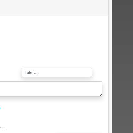
i
en.