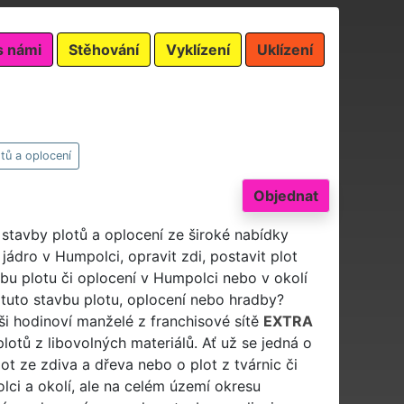
s námi
Stěhování
Vyklízení
Uklízení
tů a oplocení
Objednat
 stavby plotů a oplocení ze široké nabídky
ádro v Humpolci, opravit zdi, postavit plot
vbu plotu či oplocení v Humpolci nebo v okolí
tuto stavbu plotu, oplocení nebo hradby?
ši hodinoví manželé z franchisové sítě
EXTRA
lotů z libovolných materiálů. Ať už se jedná o
lot ze zdiva a dřeva nebo o plot z tvárnic či
ci a okolí, ale na celém území okresu