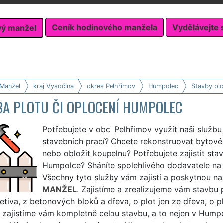
Ceník hodinového manžela
Vydělávejte 
vý manžel
 Manžel
kraj Vysočina
okres Pelhřimov
Humpolec
Stavby plo
BA PLOTU ČI OPLOCENÍ HUMPOLEC
Potřebujete v obci Pelhřimov využít naši službu
stavebních prací? Chcete rekonstruovat bytové j
nebo obložit koupelnu? Potřebujete zajistit sta
Humpolce? Sháníte spolehlivého dodavatele na 
Všechny tyto služby vám zajistí a poskytnou na
MANŽEL
. Zajistíme a zrealizujeme vám stavbu p
letiva, z betonových bloků a dřeva, o plot jen ze dřeva, o p
zajistíme vám kompletně celou stavbu, a to nejen v Humpol