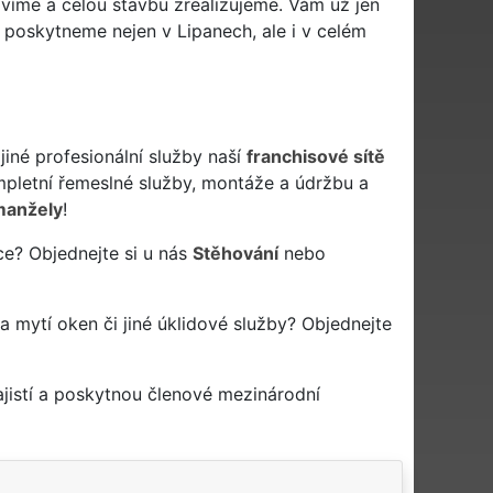
víme a celou stavbu zrealizujeme. Vám už jen
 poskytneme nejen v Lipanech, ale i v celém
jiné profesionální služby naší
franchisové sítě
letní řemeslné služby, montáže a údržbu a
manžely
!
ce? Objednejte si u nás
Stěhování
nebo
na mytí oken či jiné úklidové služby? Objednejte
jistí a poskytnou členové mezinárodní