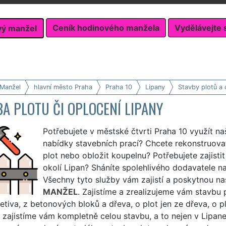
Ceník hodinového manžela
Vydělávejte 
vý manžel
 Manžel
hlavní město Praha
Praha 10
Lipany
Stavby plotů a 
A PLOTU ČI OPLOCENÍ LIPANY
Potřebujete v městské čtvrti Praha 10 využít na
nabídky stavebních prací? Chcete rekonstruovat 
plot nebo obložit koupelnu? Potřebujete zajisti
okolí Lipan? Sháníte spolehlivého dodavatele n
Všechny tyto služby vám zajistí a poskytnou na
MANŽEL
. Zajistíme a zrealizujeme vám stavbu p
letiva, z betonových bloků a dřeva, o plot jen ze dřeva, o p
zajistíme vám kompletně celou stavbu, a to nejen v Lipane