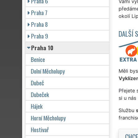
Praha 6
Vámi vyb
předáme 
Praha 7
okolí Li
Praha 8
DALŠÍ 
Praha 9
Praha 10
Benice
Dolní Měcholupy
Měli bys
Vyklízen
Dubeč
Přejete 
Dubeček
si u nás
Hájek
Službu
Horní Měcholupy
franchi
Hostivař
CHCE