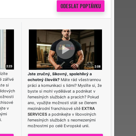
ízíte
Jste zručný, šikovný, spolehlivý a
é zářivé
ochotný člověk?
Máte rád všestrannou
ste si
práci a komunikaci s lidmi? Myslíte si, že
lidových
byste si mohl vydělávat a podnikat v
možnosti
řemeslných službách a pracích? Pokud
chisové
ano, využijte možnosti stát se členem
jte v
mezinárodní franchisové sítě
EXTRA
nými
SERVICES
a podnikejte v libovolných
i.
řemeslných službách s neomezenými
možnostmi po celé Evropské unii.