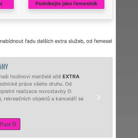
í
Podnikejte jako řemeslník
nabídnout řadu dalších extra služeb, od řemesel
 hodinoví manželé sítě
EXTRA
ické práce všeho druhu. Od
ní realizace novostavby či
reačních objektů a kanceláří se
 10