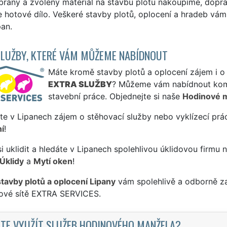
raný a zvolený materiál na stavbu plotu nakoupíme, dopra
hotové dílo. Veškeré stavby plotů, oplocení a hradeb vám
pan.
SLUŽBY, KTERÉ VÁM MŮŽEME NABÍDNOUT
Máte kromě stavby plotů a oplocení zájem i o 
EXTRA SLUŽBY
? Můžeme vám nabídnout komp
stavební práce. Objednejte si naše
Hodinové 
te v Lipanech zájem o stěhovací služby nebo vyklízecí prá
í
!
si uklidit a hledáte v Lipanech spolehlivou úklidovou firmu 
Úklidy
a
Mytí oken
!
stavby plotů a oplocení Lipany
vám spolehlivě a odborně za
sové sítě EXTRA SERVICES.
TE VYUŽÍT SLUŽEB HODINOVÉHO MANŽELA?