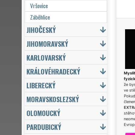
Vršovice
Záběhlice
JIHOČESKÝ
JIHOMORAVSKÝ
KARLOVARSKÝ
KRÁLOVÉHRADECKÝ
Myslít
fyzic
LIBERECKÝ
že bys
ve stě
Pokud 
MORAVSKOSLEZSKÝ
člene
EXTR
OLOMOUCKÝ
stěhov
neome
PARDUBICKÝ
Evrops