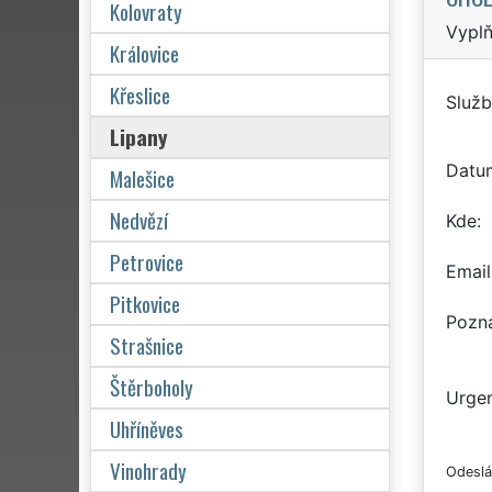
Kolovraty
Vyplň
Královice
Křeslice
Služb
Lipany
Datu
Malešice
Nedvězí
Kde
Petrovice
Email
Pitkovice
Pozn
Strašnice
Štěrboholy
Urgen
Uhříněves
Vinohrady
Odeslá