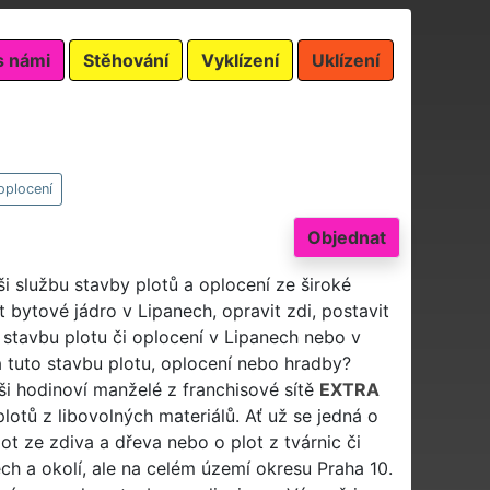
s námi
Stěhování
Vyklízení
Uklízení
oplocení
Objednat
ši službu stavby plotů a oplocení ze široké
bytové jádro v Lipanech, opravit zdi, postavit
t stavbu plotu či oplocení v Lipanech nebo v
a tuto stavbu plotu, oplocení nebo hradby?
ši hodinoví manželé z franchisové sítě
EXTRA
lotů z libovolných materiálů. Ať už se jedná o
lot ze zdiva a dřeva nebo o plot z tvárnic či
ch a okolí, ale na celém území okresu Praha 10.