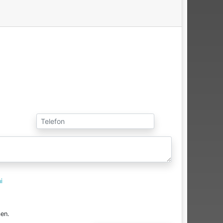
i
en.