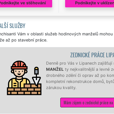
Podnikejte ve stěhování
Podnikejte v uklízen
ALŠÍ SLUŽBY
nchisanti Vám v oblasti služeb hodinových manželů mohou 
že až po stavební práce.
ZEDNICKÉ PRÁCE LIPANY
Denně pro Vás v Lipanech zajišťují naši
MANŽEL
ty nejkvalitnější a levné zedn
drobného zdění či oprav až po komplet
kompletní rekonstrukce domů, bytů, rek
zárukou kvality.
Mám zájem o zednické práce na Praze