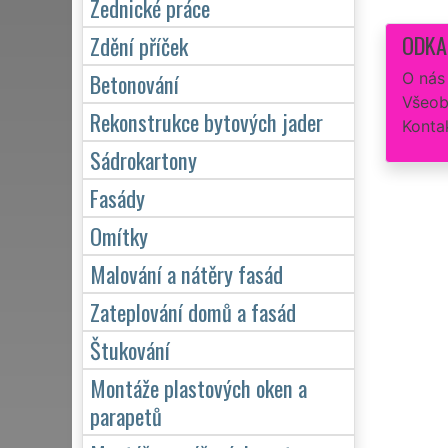
Zednické práce
ODKA
Zdění příček
Betonování
O nás
Všeob
Rekonstrukce bytových jader
Konta
Sádrokartony
Fasády
Omítky
Malování a nátěry fasád
Zateplování domů a fasád
Štukování
Montáže plastových oken a
parapetů