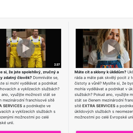
e si, že jste spolehlivý, zručný a
Máte cit a sklony k úklidům?
Ukl
ky zdatný člověk?
Domníváte se,
ráda a máte pak skvělý pocit z t
te si mohl vydělávat a podnikat
čistoty a vůně? Myslíte si, že by
hovacích a vyklízecích službách?
mohla vydělávat a podnikat v úk
ano, využijte možnosti stát se
službách? Pokud ano, využijte 
m mezinárodní franchisové sítě
stát se členem mezinárodní fran
A SERVICES
a podnikejte ve
sítě
EXTRA SERVICES
a podnike
acích a vyklízecích službách s
úklidových službách s neomeze
zenými možnostmi po celé
možnostmi po celé Evropské uni
ké unii.