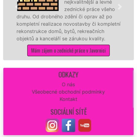
nejkvalitnější a levné
zednické práce všeho
. Od drobného zdění či oprav až po
rekonstr
etní realizace novostavby či kompletní
dokonale
strukce domů, bytů, rekreačních
sádrokar
ů a kanceláří se zárukou kvality.
dovozu m
Mám zájem o zednické práce v Javornici
M
ODKAZY
O nás
Všeobecné obchodní podmínky
Kontakt
SOCIÁLNÍ SÍTĚ