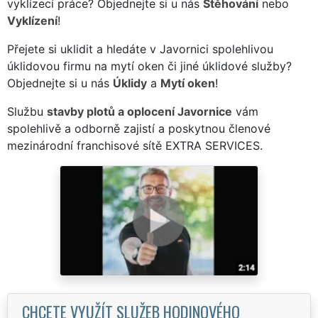
vyklízecí práce? Objednejte si u nás
Stěhování
nebo
Vyklízení
!
Přejete si uklidit a hledáte v Javornici spolehlivou
úklidovou firmu na mytí oken či jiné úklidové služby?
Objednejte si u nás
Úklidy
a
Mytí oken
!
Službu
stavby plotů a oplocení Javornice
vám
spolehlivě a odborně zajistí a poskytnou členové
mezinárodní franchisové sítě EXTRA SERVICES.
CHCETE VYUŽÍT SLUŽEB HODINOVÉHO