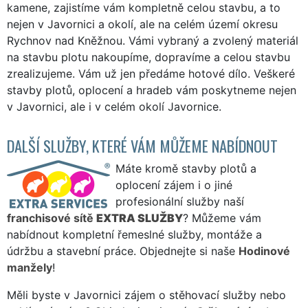
kamene, zajistíme vám kompletně celou stavbu, a to
nejen v Javornici a okolí, ale na celém území okresu
Rychnov nad Kněžnou. Vámi vybraný a zvolený materiál
na stavbu plotu nakoupíme, dopravíme a celou stavbu
zrealizujeme. Vám už jen předáme hotové dílo. Veškeré
stavby plotů, oplocení a hradeb vám poskytneme nejen
v Javornici, ale i v celém okolí Javornice.
DALŠÍ SLUŽBY, KTERÉ VÁM MŮŽEME NABÍDNOUT
Máte kromě stavby plotů a
oplocení zájem i o jiné
profesionální služby naší
franchisové sítě
EXTRA SLUŽBY
? Můžeme vám
nabídnout kompletní řemeslné služby, montáže a
údržbu a stavební práce. Objednejte si naše
Hodinové
manžely
!
Měli byste v Javornici zájem o stěhovací služby nebo