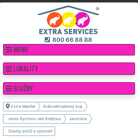
800 66 88 88
MENU
LOKALITY
SLUŽBY
Extra Manžel
Královéhradecký kraj
okres Rychnov nad Kněžnou
Javornice
Stavby plotů a oplocení