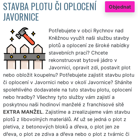
STAVBA PLOTU ČI OPLOCENÍ
Objednat
JAVORNICE
Potřebujete v obci Rychnov nad
Kněžnou využít naši službu stavby
plotů a oplocení ze široké nabídky
stavebních prací? Chcete
rekonstruovat bytové jádro v
Javornici, opravit zdi, postavit plot
nebo obložit koupelnu? Potřebujete zajistit stavbu plotu
či oplocení v Javornici nebo v okolí Javornice? Sháníte
spolehlivého dodavatele na tuto stavbu plotu, oplocení
nebo hradby? Všechny tyto služby vám zajistí a
poskytnou naši hodinoví manželé z franchisové sítě
EXTRA MANŽEL
. Zajistíme a zrealizujeme vám stavbu
plotů z libovolných materiálů. Ať už se jedná o plot z
pletiva, z betonových bloků a dřeva, o plot jen ze
dřeva, o plot ze zdiva a dřeva nebo o plot z tvárnic či