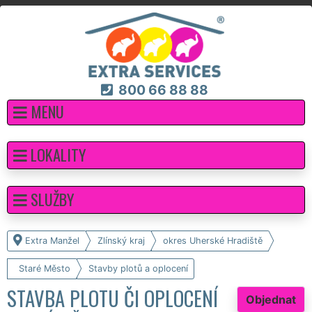
800 66 88 88
MENU
LOKALITY
SLUŽBY
Extra Manžel
Zlínský kraj
okres Uherské Hradiště
Staré Město
Stavby plotů a oplocení
STAVBA PLOTU ČI OPLOCENÍ
Objednat