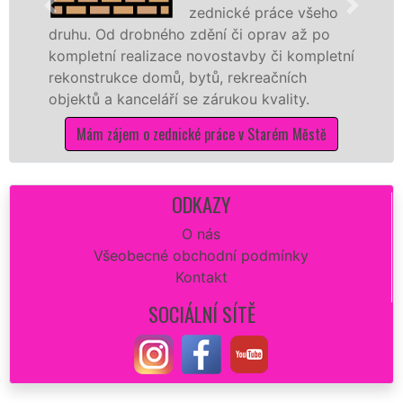
zednické práce všeho
drobného zdění či oprav až po
rekonstrukci 
realizace novostavby či kompletní
dokonale rovn
ce domů, bytů, rekreačních
sádrokartonů 
kanceláří se zárukou kvality.
dovozu mater
em o zednické práce v Starém Městě
Mám zájem
ODKAZY
O nás
Všeobecné obchodní podmínky
Kontakt
SOCIÁLNÍ SÍTĚ