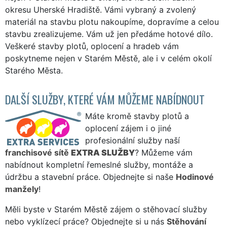
okresu Uherské Hradiště. Vámi vybraný a zvolený
materiál na stavbu plotu nakoupíme, dopravíme a celou
stavbu zrealizujeme. Vám už jen předáme hotové dílo.
Veškeré stavby plotů, oplocení a hradeb vám
poskytneme nejen v Starém Městě, ale i v celém okolí
Starého Města.
DALŠÍ SLUŽBY, KTERÉ VÁM MŮŽEME NABÍDNOUT
Máte kromě stavby plotů a
oplocení zájem i o jiné
profesionální služby naší
franchisové sítě
EXTRA SLUŽBY
? Můžeme vám
nabídnout kompletní řemeslné služby, montáže a
údržbu a stavební práce. Objednejte si naše
Hodinové
manžely
!
Měli byste v Starém Městě zájem o stěhovací služby
nebo vyklízecí práce? Objednejte si u nás
Stěhování