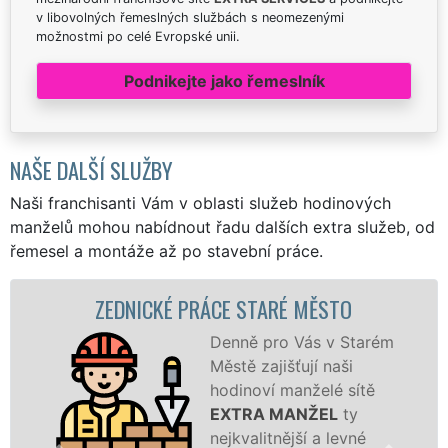
v libovolných řemeslných službách s neomezenými
možnostmi po celé Evropské unii.
Podnikejte jako řemeslník
NAŠE DALŠÍ SLUŽBY
Naši franchisanti Vám v oblasti služeb hodinových
manželů mohou nabídnout řadu dalších extra služeb, od
řemesel a montáže až po stavební práce.
NICKÉ PRÁCE STARÉ MĚSTO
ZDĚNÍ
Denně pro Vás v Starém
Městě zajišťují naši
hodinoví manželé sítě
EXTRA MANŽEL
ty
nejkvalitnější a levné