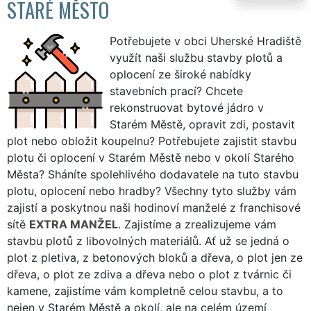
STARÉ MĚSTO
Potřebujete v obci Uherské Hradiště
využít naši službu stavby plotů a
oplocení ze široké nabídky
stavebních prací? Chcete
rekonstruovat bytové jádro v
Starém Městě, opravit zdi, postavit
plot nebo obložit koupelnu? Potřebujete zajistit stavbu
plotu či oplocení v Starém Městě nebo v okolí Starého
Města? Sháníte spolehlivého dodavatele na tuto stavbu
plotu, oplocení nebo hradby? Všechny tyto služby vám
zajistí a poskytnou naši hodinoví manželé z franchisové
sítě
EXTRA MANŽEL
. Zajistíme a zrealizujeme vám
stavbu plotů z libovolných materiálů. Ať už se jedná o
plot z pletiva, z betonových bloků a dřeva, o plot jen ze
dřeva, o plot ze zdiva a dřeva nebo o plot z tvárnic či
kamene, zajistíme vám kompletně celou stavbu, a to
nejen v Starém Městě a okolí, ale na celém území