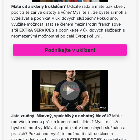
Máte cit a sklony k úklidům?
Uklízíte ráda a máte pak skvělý
pocit z té zářivé čistoty a vůně? Myslíte si, že byste si mohla
vydělávat a podnikat v úklidových službách? Pokud ano,
využijte možnosti stát se členem mezinárodní franchisové
sítě
EXTRA SERVICES
a podnikejte v úklidových službách s
neomezenými možnostmi po celé Evropské unii.
Podnikejte v uklízení
Jste zručný, šikovný, spolehlivý a ochotný člověk?
Máte
rád všestrannou práci a komunikaci s lidmi? Myslíte si, že
byste si mohl vydělávat a podnikat v řemeslných službách a
pracích? Pokud ano, využijte možnosti stát se členem
mezinárodní franchisové sítě
EXTRA SERVICES
a podnikejte