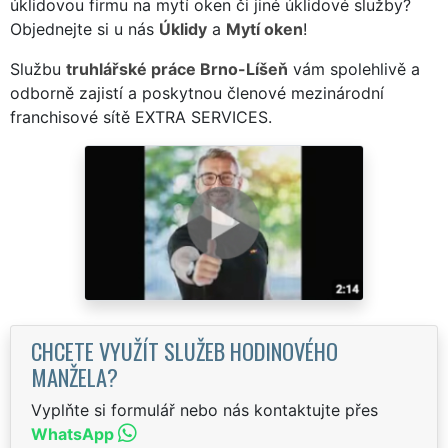
úklidovou firmu na mytí oken či jiné úklidové služby?
Objednejte si u nás
Úklidy
a
Mytí oken
!
Službu
truhlářské práce Brno-Líšeň
vám spolehlivě a
odborně zajistí a poskytnou členové mezinárodní
franchisové sítě EXTRA SERVICES.
CHCETE VYUŽÍT SLUŽEB HODINOVÉHO
MANŽELA?
Vyplňte si formulář nebo nás kontaktujte přes
WhatsApp