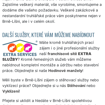
Zajistíme veškerý materiál, vše vyrobíme, smontujeme a
dodáme dle vašeho požadavku. Veškeré zakázkové a
nestandardní truhlářské práce vám poskytneme nejen v
Brně-Líšni, ale i v celém okolí.
DALŠÍ SLUŽBY, KTERÉ VÁM MŮŽEME NABÍDNOUT
Máte kromě truhlářských prací
zájem i o jiné profesionální služby
naší
franchisové sítě
EXTRA
SLUŽBY
? Kromě řemeslných služeb vám můžeme
nabídnout kompletní montáže a údržbu nebo stavební
práce. Objednejte si naše
Hodinové manžely
!
Měli byste v Brně-Líšni zájem o stěhovací služby nebo
vyklízecí práce? Objednejte si u nás
Stěhování
nebo
Vyklízení
!
Přejete si uklidit a hledáte v Brně-Líšni spolehlivou