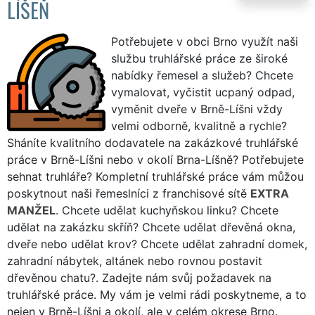
LÍŠEŇ
Potřebujete v obci Brno využít naši
službu truhlářské práce ze široké
nabídky řemesel a služeb? Chcete
vymalovat, vyčistit ucpaný odpad,
vyměnit dveře v Brně-Líšni vždy
velmi odborně, kvalitně a rychle?
Sháníte kvalitního dodavatele na zakázkové truhlářské
práce v Brně-Líšni nebo v okolí Brna-Líšně? Potřebujete
sehnat truhláře? Kompletní truhlářské práce vám můžou
poskytnout naši řemeslníci z franchisové sítě
EXTRA
MANŽEL
. Chcete udělat kuchyňskou linku? Chcete
udělat na zakázku skříň? Chcete udělat dřevěná okna,
dveře nebo udělat krov? Chcete udělat zahradní domek,
zahradní nábytek, altánek nebo rovnou postavit
dřevěnou chatu?. Zadejte nám svůj požadavek na
truhlářské práce. My vám je velmi rádi poskytneme, a to
nejen v Brně-Líšni a okolí, ale v celém okrese Brno.