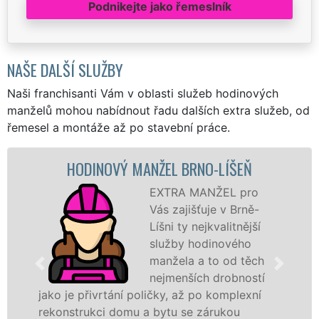
Podnikejte jako řemeslník
NAŠE DALŠÍ SLUŽBY
Naši franchisanti Vám v oblasti služeb hodinových
manželů mohou nabídnout řadu dalších extra služeb, od
řemesel a montáže až po stavební práce.
DINOVÝ MANŽEL BRNO-LÍŠEŇ
MAL
EXTRA MANŽEL pro
Vás zajišťuje v Brně-
Líšni ty nejkvalitnější
služby hodinového
manžela a to od těch
nejmenších drobností
přivrtání poličky, až po komplexní
záštitou fr
rukci domu a bytu se zárukou
proto jsme