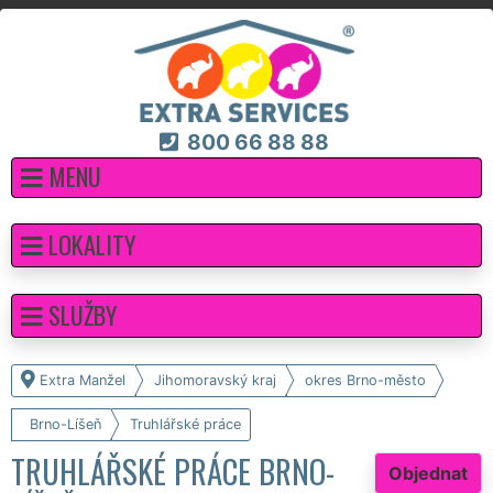
800 66 88 88
MENU
LOKALITY
SLUŽBY
Extra Manžel
Jihomoravský kraj
okres Brno-město
Brno-Líšeň
Truhlářské práce
TRUHLÁŘSKÉ PRÁCE BRNO-
Objednat