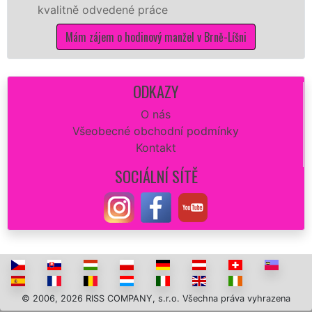
ě odvedené práce
kvalitní vy
potřebné p
 zájem o hodinový manžel v Brně-Líšni
Mám z
ODKAZY
O nás
Všeobecné obchodní podmínky
Kontakt
SOCIÁLNÍ SÍTĚ