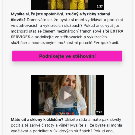
Myslíte si, že jste spolehlivý, zručný a fyzicky zdatný
člověk?
Domníváte se, že byste si mohl vydělávat a podnikat
ve stěhovacích a vyklízecích službách? Pokud ano, využijte
možnosti stát se členem mezinárodní franchisové sítě
EXTRA
SERVICES
a podnikejte ve stěhovacích a vyklízecích
službách s neomezenými možnostmi po celé Evropské unii.
Podnikejte ve stěhování
Máte cit a sklony k úklidům?
Uklízíte ráda a máte pak skvělý
pocit z té zářivé čistoty a vůně? Myslíte si, že byste si mohla
vydělávat a podnikat v úklidových službách? Pokud ano,