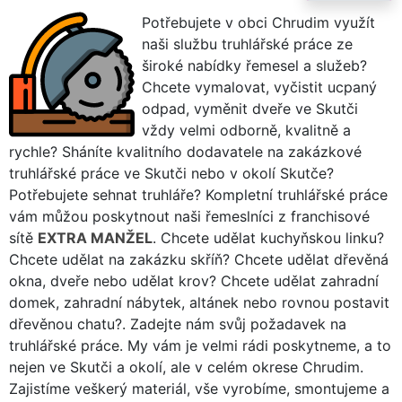
Potřebujete v obci Chrudim využít
naši službu truhlářské práce ze
široké nabídky řemesel a služeb?
Chcete vymalovat, vyčistit ucpaný
odpad, vyměnit dveře ve Skutči
vždy velmi odborně, kvalitně a
rychle? Sháníte kvalitního dodavatele na zakázkové
truhlářské práce ve Skutči nebo v okolí Skutče?
Potřebujete sehnat truhláře? Kompletní truhlářské práce
vám můžou poskytnout naši řemeslníci z franchisové
sítě
EXTRA MANŽEL
. Chcete udělat kuchyňskou linku?
Chcete udělat na zakázku skříň? Chcete udělat dřevěná
okna, dveře nebo udělat krov? Chcete udělat zahradní
domek, zahradní nábytek, altánek nebo rovnou postavit
dřevěnou chatu?. Zadejte nám svůj požadavek na
truhlářské práce. My vám je velmi rádi poskytneme, a to
nejen ve Skutči a okolí, ale v celém okrese Chrudim.
Zajistíme veškerý materiál, vše vyrobíme, smontujeme a