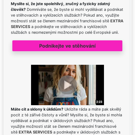
Myslíte si, že jste spolehlivý, zručný a fyzicky zdatný
člověk?
Domníváte se, že byste si mohl vydělávat a podnikat
ve stěhovacích a vyklízecích službách? Pokud ano, využijte
možnosti stát se členem mezinárodní franchisové sítě
EXTRA
SERVICES
a podnikejte ve stěhovacích a vyklízecích
službách s neomezenými možnostmi po celé Evropské unii.
Podnikejte ve stěhování
Máte cit a sklony k úklidům?
Uklízíte ráda a máte pak skvělý
pocit z té zářivé čistoty a vůně? Myslíte si, že byste si mohla
vydělávat a podnikat v úklidových službách? Pokud ano,
využijte možnosti stát se členem mezinárodní franchisové
sítě
EXTRA SERVICES
a podnikejte v úklidových službách s