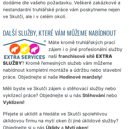
dodáme dle vašeho požadavku. Veškeré zakázkové a
nestandardní truhlářské práce vám poskytneme nejen
ve Skutči, ale i v celém okolí.
DALŠÍ SLUŽBY, KTERÉ VÁM MŮŽEME NABÍDNOUT
Máte kromě truhlářských prací
zájem i o jiné profesionální služby
naší
franchisové sítě
EXTRA
SLUŽBY
? Kromě řemeslných služeb vám můžeme
nabídnout kompletní montáže a údržbu nebo stavební
práce. Objednejte si naše
Hodinové manžely
!
Měli byste ve Skutči zájem o stěhovací služby nebo
vyklízecí práce? Objednejte si u nás
Stěhování
nebo
Vyklízení
!
Přejete si uklidit a hledáte ve Skutči spolehlivou
úklidovou firmu na mytí oken či jiné úklidové služby?
Objednejte si u nás
Úklidy
a
Mytí oken
!