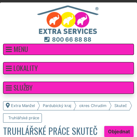
800 66 88 88
MENU
LOKALITY
SLUŽBY
Extra Manžel
Pardubický kraj
okres Chrudim
Skuteč
Truhlářské práce
TRUHLÁŘSKÉ PRÁCE SKUTEČ
Objednat