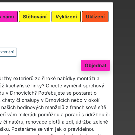
s námi
Stěhování
Vyklízení
Uklízení
xteriérů
Objednat
držby exteriérů ze široké nabídky montáží a
ž kuchyňské linky? Chcete vyměnit sprchový
adu v Drnovicích? Potřebujete se postarat o
, chaty či chalupy v Drnovicích nebo v okolí
p našich hodinových manželů z franchisové sítě
kteří vám milerádi pomůžou a poradí s údržbou či
y či nátěru, renovace plotů a zdí, údržba zeleně
ešku. Postaráme se vám jak o pravidelnou