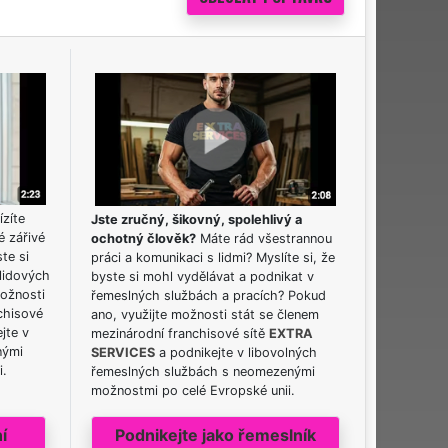
ízíte
Jste zručný, šikovný, spolehlivý a
é zářivé
ochotný člověk?
Máte rád všestrannou
ste si
práci a komunikaci s lidmi? Myslíte si, že
lidových
byste si mohl vydělávat a podnikat v
možnosti
řemeslných službách a pracích? Pokud
chisové
ano, využijte možnosti stát se členem
jte v
mezinárodní franchisové sítě
EXTRA
nými
SERVICES
a podnikejte v libovolných
i.
řemeslných službách s neomezenými
možnostmi po celé Evropské unii.
í
Podnikejte jako řemeslník