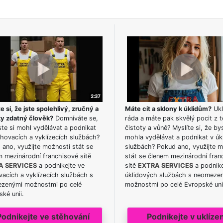
e si, že jste spolehlivý, zručný a
Máte cit a sklony k úklidům?
Ukl
ky zdatný člověk?
Domníváte se,
ráda a máte pak skvělý pocit z t
te si mohl vydělávat a podnikat
čistoty a vůně? Myslíte si, že by
hovacích a vyklízecích službách?
mohla vydělávat a podnikat v úk
ano, využijte možnosti stát se
službách? Pokud ano, využijte 
m mezinárodní franchisové sítě
stát se členem mezinárodní fran
A SERVICES
a podnikejte ve
sítě
EXTRA SERVICES
a podnike
acích a vyklízecích službách s
úklidových službách s neomeze
zenými možnostmi po celé
možnostmi po celé Evropské uni
ké unii.
Podnikejte ve stěhování
Podnikejte v uklízen