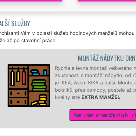
ALŠÍ SLUŽBY
nchisanti Vám v oblasti služeb hodinových manželů mohou 
že až po stavební práce.
MONTÁŽ NÁBYTKU DRNOVICE
Rychlá a levná montáž veškerého nábytku v Drnovicích.
zkušenosti s montáží nábytku od různých výrobců a doda
je IKEA, Asko, KIKA a další. Montujeme a demontujeme o
botníků, přes komody, postele až po velké šatní sestavy 
kvality sítě
EXTRA MANŽEL
Mám zájem o montáže nábytku v Drnovicích