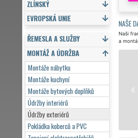
ZLÍNSKÝ
EVROPSKÁ UNIE
NAŠE D
Naši fra
ŘEMESLA A SLUŽBY
a montá
MONTÁŽ A ÚDRŽBA
Montáže nábytku
Montáže kuchyní
Montáže bytových doplňků
Údržby interiérů
Údržby exteriérů
Pokládka koberců a PVC
Zapojení elektrospotřebičů