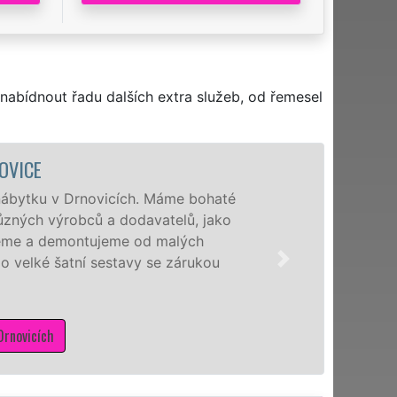
nabídnout řadu dalších extra služeb, od řemesel
 Máme bohaté
N
vatelů, jako
D
d malých
v
se zárukou
n
s