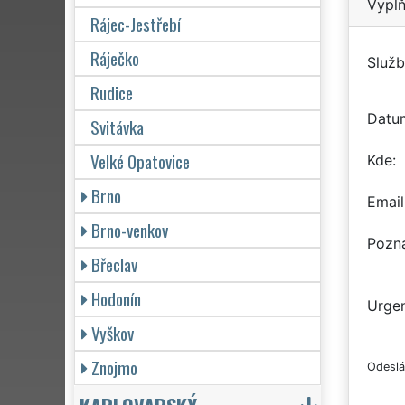
Vyplň
Rájec-Jestřebí
Ráječko
Služb
Rudice
Datu
Svitávka
Velké Opatovice
Kde
Brno
Email
Brno-venkov
Pozn
Břeclav
Hodonín
Urgen
Vyškov
Znojmo
Odeslá