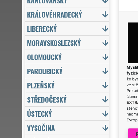
KARLOVARSKÝ
KRÁLOVÉHRADECKÝ
LIBERECKÝ
MORAVSKOSLEZSKÝ
OLOMOUCKÝ
Myslít
PARDUBICKÝ
fyzic
že bys
PLZEŇSKÝ
ve stě
Pokud 
STŘEDOČESKÝ
člene
EXTR
stěhov
ÚSTECKÝ
neome
Evrops
VYSOČINA