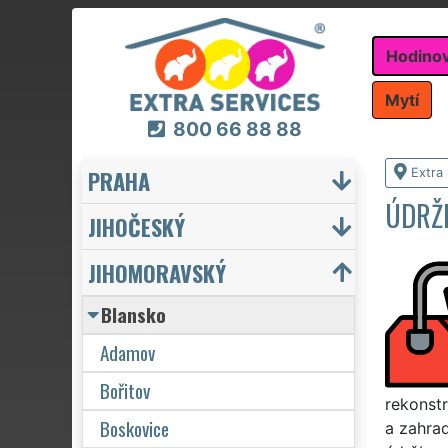
Hodino
Mytí
800 66 88 88
PRAHA
Extra
ÚDRŽ
JIHOČESKÝ
JIHOMORAVSKÝ
Blansko
Adamov
Bořitov
rekonstr
Boskovice
a zahrad