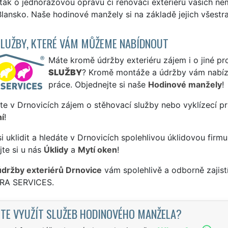
tak o jednorázovou opravu či renovaci exteriérů vašich nemo
lansko. Naše hodinové manžely si na základě jejich všestra
SLUŽBY, KTERÉ VÁM MŮŽEME NABÍDNOUT
Máte kromě údržby exteriéru zájem i o jiné pr
SLUŽBY
? Kromě montáže a údržby vám nabízí
práce. Objednejte si naše
Hodinové manžely
!
te v Drnovicích zájem o stěhovací služby nebo vyklízecí p
í
!
si uklidit a hledáte v Drnovicích spolehlivou úklidovou firmu
te si u nás
Úklidy
a
Mytí oken
!
údržby exteriérů Drnovice
vám spolehlivě a odborně zajist
TRA SERVICES.
TE VYUŽÍT SLUŽEB HODINOVÉHO MANŽELA?