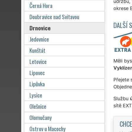
údržbu, 
Černá Hora
okrese B
Doubravice nad Svitavou
DALŠÍ 
Drnovice
Jedovnice
Kunštát
Letovice
Měli bys
Vyklízen
Lipovec
Přejete 
Lipůvka
Objednej
Lysice
Službu
Olešnice
sítě EX
Olomučany
CHCE
Ostrov u Macochy