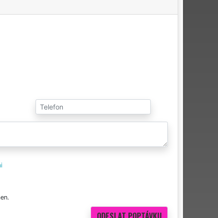
i
en.