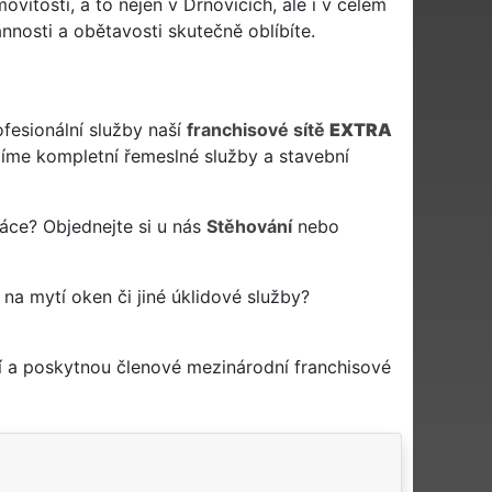
vitostí, a to nejen v Drnovicích, ale i v celém
nnosti a obětavosti skutečně oblíbíte.
ofesionální služby naší
franchisové sítě
EXTRA
me kompletní řemeslné služby a stavební
ráce? Objednejte si u nás
Stěhování
nebo
 na mytí oken či jiné úklidové služby?
í a poskytnou členové mezinárodní franchisové