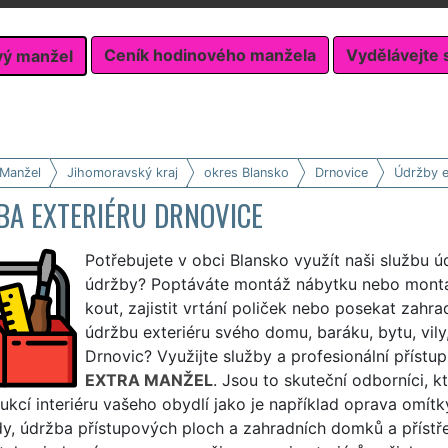
Ceník hodinového manžela
Vydělávejte 
vý manžel
 Manžel
Jihomoravský kraj
okres Blansko
Drnovice
Údržby e
BA EXTERIÉRU DRNOVICE
Potřebujete v obci Blansko využít naši službu ú
údržby? Poptáváte montáž nábytku nebo montá
kout, zajistit vrtání poliček nebo posekat zahr
údržbu exteriéru svého domu, baráku, bytu, vily
Drnovic? Využijte služby a profesionální přístu
EXTRA MANŽEL
. Jsou to skuteční odborníci, 
ukcí interiéru vašeho obydlí jako je například oprava omítk
y, údržba přístupových ploch a zahradních domků a přístř