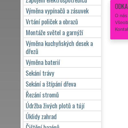
ODKA
Výměna vypínačů a zásuvek
O nás
Vrtání poliček a obrazů
Všeob
Konta
Montáže světel a garnýží
Výměna kuchyňských desek a
dřezů
Výměna baterií
Sekání trávy
Sekání a štípání dřeva
Řezání stromů
Údržba živých plotů a tújí
Úklidy zahrad
Čištění bazénů