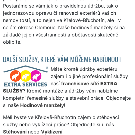
Postaráme se vám jak o pravidelnou údržbu, tak o
jednorázovou opravu či renovaci exteriérů vašich
nemovitostí, a to nejen ve Křelově-Břuchotín, ale i v
celém okrese Olomouc. Naše hodinové manžely si na
základě jejich všestrannosti a obětavosti skutečně
oblíbíte.
DALŠÍ SLUŽBY, KTERÉ VÁM MŮŽEME NABÍDNOUT
Máte kromě údržby exteriéru
zájem i o jiné profesionální služby
naší
franchisové sítě
EXTRA
SLUŽBY
? Kromě montáže a údržby vám nabízíme
kompletní řemeslné služby a stavební práce. Objednejte
si naše
Hodinové manžely
!
Měli byste ve Křelově-Břuchotín zájem o stěhovací
služby nebo vyklízecí práce? Objednejte si u nás
Stěhování
nebo
Vyklízení
!