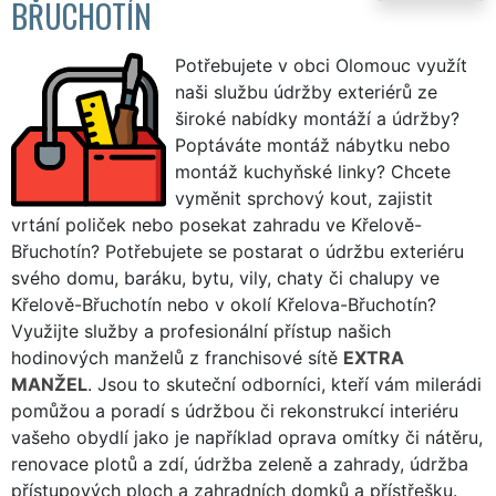
BŘUCHOTÍN
Potřebujete v obci Olomouc využít
naši službu údržby exteriérů ze
široké nabídky montáží a údržby?
Poptáváte montáž nábytku nebo
montáž kuchyňské linky? Chcete
vyměnit sprchový kout, zajistit
vrtání poliček nebo posekat zahradu ve Křelově-
Břuchotín? Potřebujete se postarat o údržbu exteriéru
svého domu, baráku, bytu, vily, chaty či chalupy ve
Křelově-Břuchotín nebo v okolí Křelova-Břuchotín?
Využijte služby a profesionální přístup našich
hodinových manželů z franchisové sítě
EXTRA
MANŽEL
. Jsou to skuteční odborníci, kteří vám milerádi
pomůžou a poradí s údržbou či rekonstrukcí interiéru
vašeho obydlí jako je například oprava omítky či nátěru,
renovace plotů a zdí, údržba zeleně a zahrady, údržba
přístupových ploch a zahradních domků a přístřešku.