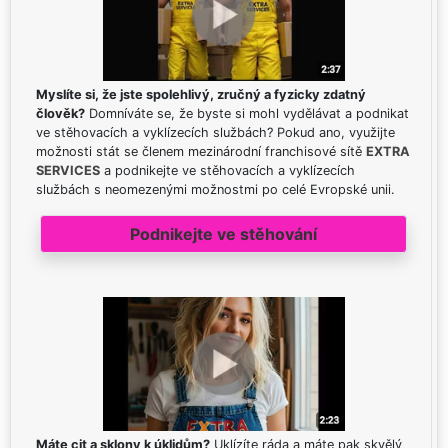
Myslíte si, že jste spolehlivý, zručný a fyzicky zdatný
člověk?
Domníváte se, že byste si mohl vydělávat a podnikat
ve stěhovacích a vyklízecích službách? Pokud ano, využijte
možnosti stát se členem mezinárodní franchisové sítě
EXTRA
SERVICES
a podnikejte ve stěhovacích a vyklízecích
službách s neomezenými možnostmi po celé Evropské unii.
Podnikejte ve stěhování
Máte cit a sklony k úklidům?
Uklízíte ráda a máte pak skvělý