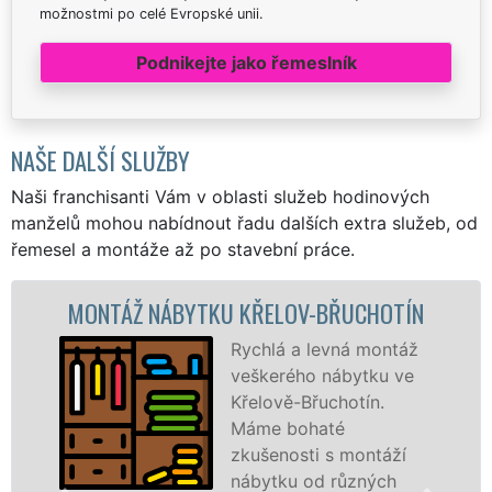
možnostmi po celé Evropské unii.
Podnikejte jako řemeslník
NAŠE DALŠÍ SLUŽBY
Naši franchisanti Vám v oblasti služeb hodinových
manželů mohou nabídnout řadu dalších extra služeb, od
řemesel a montáže až po stavební práce.
NTÁŽ NÁBYTKU KŘELOV-BŘUCHOTÍN
MONT
Rychlá a levná montáž
veškerého nábytku ve
Křelově-Břuchotín.
Máme bohaté
zkušenosti s montáží
nábytku od různých