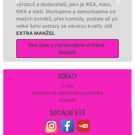
obců a dodavatelů, jako je IKEA, Asko,
různýc
A a další. Montujeme a demontujeme od
Ikei č
ých botníků, přes komody, postele až po
Nobili
ké šatní sestavy se zárukou kvality sítě
tuto k
TRA MANŽEL
kvalitn
Mám zájem o montáže nábytku ve Křelově-
M
Břuchotín
ODKAZY
O nás
Všeobecné obchodní podmínky
Kontakt
SOCIÁLNÍ SÍTĚ