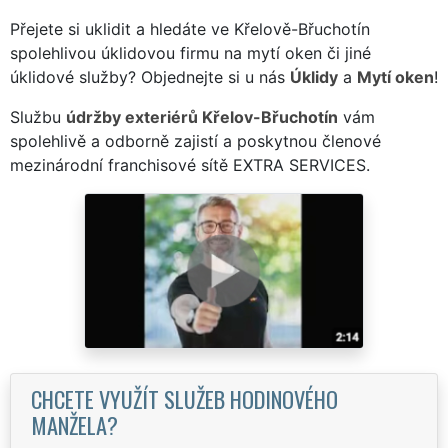
Přejete si uklidit a hledáte ve Křelově-Břuchotín
spolehlivou úklidovou firmu na mytí oken či jiné
úklidové služby? Objednejte si u nás
Úklidy
a
Mytí oken
!
Službu
údržby exteriérů Křelov-Břuchotín
vám
spolehlivě a odborně zajistí a poskytnou členové
mezinárodní franchisové sítě EXTRA SERVICES.
CHCETE VYUŽÍT SLUŽEB HODINOVÉHO
MANŽELA?