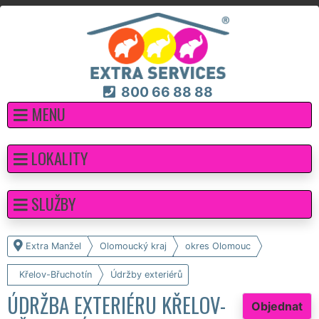
800 66 88 88
MENU
LOKALITY
SLUŽBY
Extra Manžel
Olomoucký kraj
okres Olomouc
Křelov-Břuchotín
Údržby exteriérů
ÚDRŽBA EXTERIÉRU KŘELOV-
Objednat