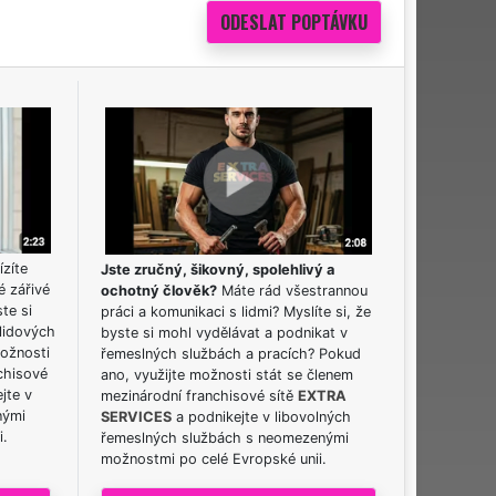
ízíte
Jste zručný, šikovný, spolehlivý a
é zářivé
ochotný člověk?
Máte rád všestrannou
ste si
práci a komunikaci s lidmi? Myslíte si, že
lidových
byste si mohl vydělávat a podnikat v
možnosti
řemeslných službách a pracích? Pokud
chisové
ano, využijte možnosti stát se členem
jte v
mezinárodní franchisové sítě
EXTRA
nými
SERVICES
a podnikejte v libovolných
i.
řemeslných službách s neomezenými
možnostmi po celé Evropské unii.