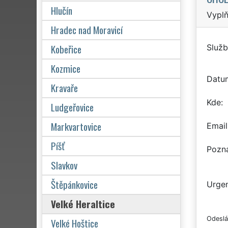
Hlučín
Vyplň
Hradec nad Moravicí
Kobeřice
Služb
Kozmice
Datu
Kravaře
Kde
Ludgeřovice
Markvartovice
Email
Píšť
Pozn
Slavkov
Štěpánkovice
Urgen
Velké Heraltice
Odeslá
Velké Hoštice