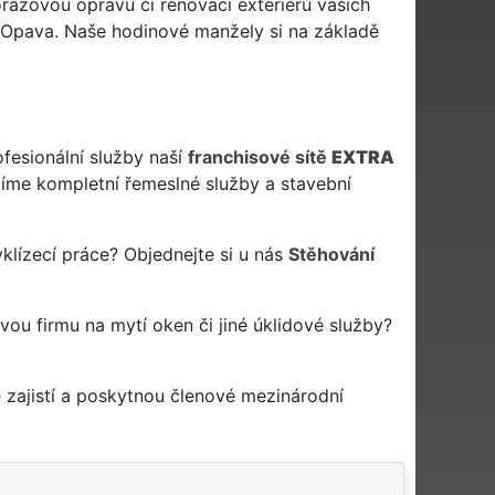
orázovou opravu či renovaci exteriérů vašich
se Opava. Naše hodinové manžely si na základě
ofesionální služby naší
franchisové sítě
EXTRA
me kompletní řemeslné služby a stavební
klízecí práce? Objednejte si u nás
Stěhování
ovou firmu na mytí oken či jiné úklidové služby?
zajistí a poskytnou členové mezinárodní