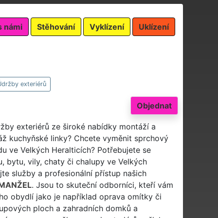
s námi
Stěhování
Vyklízení
Uklízení
držby exteriérů
Objednat
ržby exteriérů ze široké nabídky montáží a
ž kuchyňské linky? Chcete vyměnit sprchový
du ve Velkých Heralticích? Potřebujete se
 bytu, vily, chaty či chalupy ve Velkých
jte služby a profesionální přístup našich
 MANŽEL
. Jsou to skuteční odborníci, kteří vám
ho obydlí jako je například oprava omítky či
stupových ploch a zahradních domků a