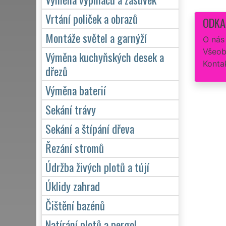
Vrtání poliček a obrazů
ODKA
Montáže světel a garnýží
O nás
Všeob
Výměna kuchyňských desek a
Konta
dřezů
Výměna baterií
Sekání trávy
Sekání a štípání dřeva
Řezání stromů
Údržba živých plotů a tújí
Úklidy zahrad
Čištění bazénů
Natírání plotů a pergol