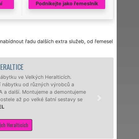
í
Podnikejte jako řemeslník
nabídnout řadu dalších extra služeb, od řemesel
Heralticích.
ch výrobců a
jeme a demontujeme
 šatní sestavy se