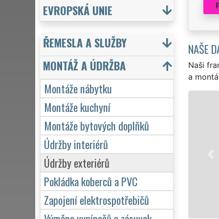
EVROPSKÁ UNIE
ŘEMESLA A SLUŽBY
NAŠE D
MONTÁŽ A ÚDRŽBA
Naši fra
a montá
Montáže nábytku
Montáže kuchyní
Montáže bytových doplňků
Údržby interiérů
Údržby exteriérů
Pokládka koberců a PVC
Zapojení elektrospotřebičů
Výměna vypínačů a zásuvek