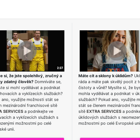
e si, že jste spolehlivý, zručný a
Máte cit a sklony k úklidům?
Ukl
ky zdatný člověk?
Domníváte se,
ráda a máte pak skvělý pocit z t
te si mohl vydělávat a podnikat
čistoty a vůně? Myslíte si, že by
hovacích a vyklízecích službách?
mohla vydělávat a podnikat v úk
ano, využijte možnosti stát se
službách? Pokud ano, využijte 
m mezinárodní franchisové sítě
stát se členem mezinárodní fran
A SERVICES
a podnikejte ve
sítě
EXTRA SERVICES
a podnike
acích a vyklízecích službách s
úklidových službách s neomeze
zenými možnostmi po celé
možnostmi po celé Evropské uni
ké unii.