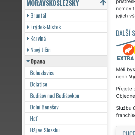
MORAVSKOSLEZSKÝ
přístřeš
nemovito
Bruntál
jejich v
Frýdek-Místek
DALŠÍ 
Karviná
Nový Jičín
Opava
Měli bys
Bohuslavice
nebo
Vy
Bolatice
Přejete 
Budišov nad Budišovkou
Objednej
Dolní Benešov
Službu
franchi
Hať
Háj ve Slezsku
CHCE