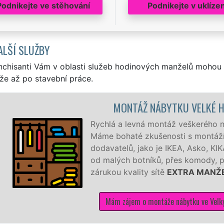
Podnikejte ve stěhování
Podnikejte v uklízen
ALŠÍ SLUŽBY
nchisanti Vám v oblasti služeb hodinových manželů mohou 
že až po stavební práce.
MONTÁŽ NÁBYTKU VELKÉ HERALTICE
Rychlá a levná montáž veškerého nábytku ve Velkých 
Máme bohaté zkušenosti s montáží nábytku od různý
dodavatelů, jako je IKEA, Asko, KIKA a další. Montu
od malých botníků, přes komody, postele až po velké
zárukou kvality sítě
EXTRA MANŽEL
Mám zájem o montáže nábytku ve Velkých Heralticích