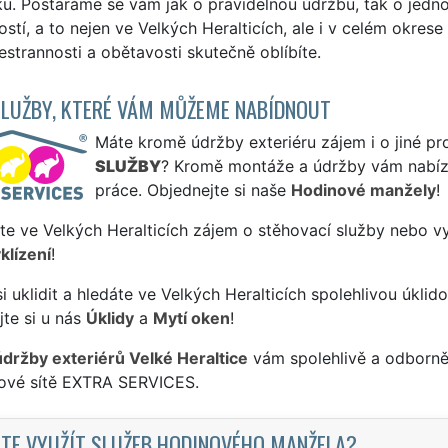
ku. Postaráme se vám jak o pravidelnou údržbu, tak o jedn
stí, a to nejen ve Velkých Heralticích, ale i v celém okre
šestrannosti a obětavosti skutečně oblíbíte.
SLUŽBY, KTERÉ VÁM MŮŽEME NABÍDNOUT
Máte kromě údržby exteriéru zájem i o jiné pr
SLUŽBY
? Kromě montáže a údržby vám nabízí
práce. Objednejte si naše
Hodinové manžely
!
te ve Velkých Heralticích zájem o stěhovací služby nebo vy
klízení
!
si uklidit a hledáte ve Velkých Heralticích spolehlivou úklid
te si u nás
Úklidy
a
Mytí oken
!
údržby exteriérů Velké Heraltice
vám spolehlivě a odborně 
sové sítě EXTRA SERVICES.
TE VYUŽÍT SLUŽEB HODINOVÉHO MANŽELA?