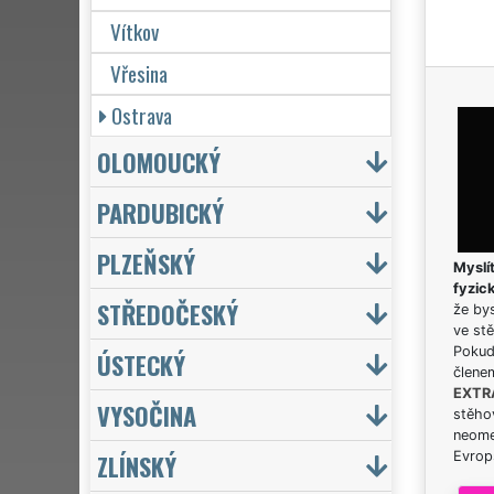
Vítkov
Vřesina
Ostrava
OLOMOUCKÝ
PARDUBICKÝ
PLZEŇSKÝ
Myslít
fyzic
STŘEDOČESKÝ
že bys
ve stě
Pokud 
ÚSTECKÝ
člene
EXTR
VYSOČINA
stěhov
neome
ZLÍNSKÝ
Evrops