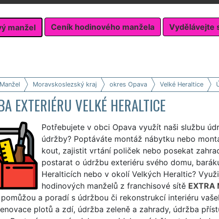
Ceník hodinového manžela
Vydělávejte 
vý manžel
 Manžel
Moravskoslezský kraj
okres Opava
Velké Heraltice
Ú
A EXTERIÉRU VELKÉ HERALTICE
Potřebujete v obci Opava využít naši službu úd
údržby? Poptáváte montáž nábytku nebo montá
kout, zajistit vrtání poliček nebo posekat zahra
postarat o údržbu exteriéru svého domu, baráku,
Heralticích nebo v okolí Velkých Heraltic? Využi
hodinových manželů z franchisové sítě
EXTRA
 pomůžou a poradí s údržbou či rekonstrukcí interiéru vaše
renovace plotů a zdí, údržba zeleně a zahrady, údržba pří