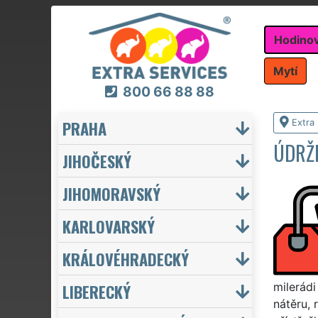
Hodino
Mytí
800 66 88 88
PRAHA
Extra
ÚDRŽB
JIHOČESKÝ
JIHOMORAVSKÝ
KARLOVARSKÝ
KRÁLOVÉHRADECKÝ
LIBERECKÝ
milerádi
nátěru, 