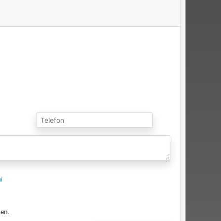
i
en.