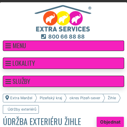
800 66 88 88
MENU
LOKALITY
SLUŽBY
Extra Manžel
Plzeňský kraj
okres Plzeň-sever
Žihle
Údržby exteriérů
ÚDRŽBA EXTERIÉRU ŽIHLE
Objednat