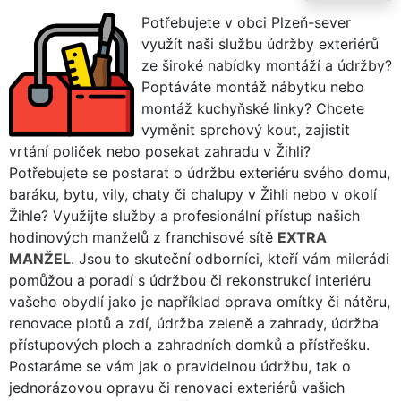
Potřebujete v obci Plzeň-sever
využít naši službu údržby exteriérů
ze široké nabídky montáží a údržby?
Poptáváte montáž nábytku nebo
montáž kuchyňské linky? Chcete
vyměnit sprchový kout, zajistit
vrtání poliček nebo posekat zahradu v Žihli?
Potřebujete se postarat o údržbu exteriéru svého domu,
baráku, bytu, vily, chaty či chalupy v Žihli nebo v okolí
Žihle? Využijte služby a profesionální přístup našich
hodinových manželů z franchisové sítě
EXTRA
MANŽEL
. Jsou to skuteční odborníci, kteří vám milerádi
pomůžou a poradí s údržbou či rekonstrukcí interiéru
vašeho obydlí jako je například oprava omítky či nátěru,
renovace plotů a zdí, údržba zeleně a zahrady, údržba
přístupových ploch a zahradních domků a přístřešku.
Postaráme se vám jak o pravidelnou údržbu, tak o
jednorázovou opravu či renovaci exteriérů vašich