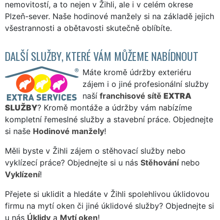
nemovitostí, a to nejen v Žihli, ale i v celém okrese
Plzeň-sever. Naše hodinové manžely si na základě jejich
všestrannosti a obětavosti skutečně oblíbíte.
DALŠÍ SLUŽBY, KTERÉ VÁM MŮŽEME NABÍDNOUT
Máte kromě údržby exteriéru
zájem i o jiné profesionální služby
naší
franchisové sítě
EXTRA
SLUŽBY
? Kromě montáže a údržby vám nabízíme
kompletní řemeslné služby a stavební práce. Objednejte
si naše
Hodinové manžely
!
Měli byste v Žihli zájem o stěhovací služby nebo
vyklízecí práce? Objednejte si u nás
Stěhování
nebo
Vyklízení
!
Přejete si uklidit a hledáte v Žihli spolehlivou úklidovou
firmu na mytí oken či jiné úklidové služby? Objednejte si
u nás
Úklidy
a
Mytí oken
!