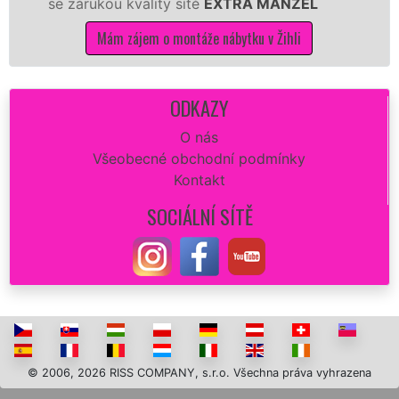
ou kvality sítě
EXTRA MANŽEL
kuchyň smon
Mám zájem o montáže nábytku v Žihli
Mám 
ODKAZY
O nás
Všeobecné obchodní podmínky
Kontakt
SOCIÁLNÍ SÍTĚ
© 2006, 2026 RISS COMPANY, s.r.o. Všechna práva vyhrazena