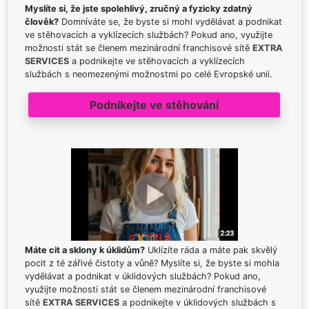
Myslíte si, že jste spolehlivý, zručný a fyzicky zdatný
člověk?
Domníváte se, že byste si mohl vydělávat a podnikat
ve stěhovacích a vyklízecích službách? Pokud ano, využijte
možnosti stát se členem mezinárodní franchisové sítě
EXTRA
SERVICES
a podnikejte ve stěhovacích a vyklízecích
službách s neomezenými možnostmi po celé Evropské unii.
Podnikejte ve stěhování
Máte cit a sklony k úklidům?
Uklízíte ráda a máte pak skvělý
pocit z té zářivé čistoty a vůně? Myslíte si, že byste si mohla
vydělávat a podnikat v úklidových službách? Pokud ano,
využijte možnosti stát se členem mezinárodní franchisové
sítě
EXTRA SERVICES
a podnikejte v úklidových službách s