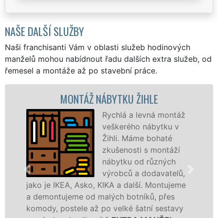
NAŠE DALŠÍ SLUŽBY
Naši franchisanti Vám v oblasti služeb hodinových
manželů mohou nabídnout řadu dalších extra služeb, od
řemesel a montáže až po stavební práce.
MONTÁŽ NÁBYTKU ŽIHLE
M
Rychlá a levná montáž
veškerého nábytku v
Žihli. Máme bohaté
zkušenosti s montáží
nábytku od různých
výrobců a dodavatelů,
IKEA, Asko, KIKA a další. Montujeme
výrobců. Ať
tujeme od malých botníků, přes
kvalitnějš
 postele až po velké šatní sestavy
manželé sí