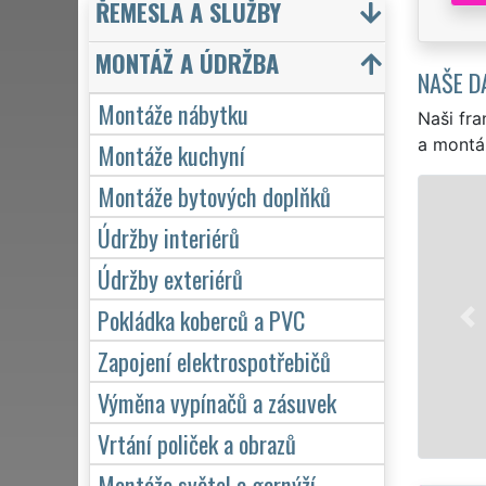
ŘEMESLA A SLUŽBY
MONTÁŽ A ÚDRŽBA
NAŠE D
Montáže nábytku
Naši fra
a montá
Montáže kuchyní
Montáže bytových doplňků
Údržby interiérů
Údržby exteriérů
Pokládka koberců a PVC
Zapojení elektrospotřebičů
Výměna vypínačů a zásuvek
Vrtání poliček a obrazů
Montáže světel a garnýží