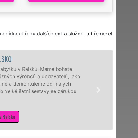
nabídnout řadu dalších extra služeb, od řemesel
LSKO
nábytku v Ralsku. Máme bohaté
ůzných výrobců a dodavatelů, jako
ujeme a demontujeme od malých
o velké šatní sestavy se zárukou
v Ralsku