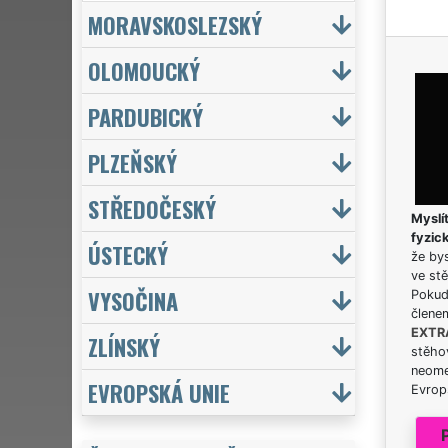
MORAVSKOSLEZSKÝ
OLOMOUCKÝ
PARDUBICKÝ
PLZEŇSKÝ
STŘEDOČESKÝ
Myslít
fyzic
ÚSTECKÝ
že bys
ve stě
VYSOČINA
Pokud 
člene
EXTR
ZLÍNSKÝ
stěhov
neome
EVROPSKÁ UNIE
Evrops