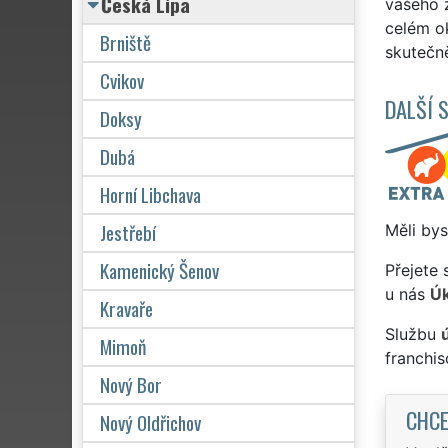
Česká Lípa
vašeho z
celém ok
Brniště
skutečně
Cvikov
DALŠÍ 
Doksy
Dubá
Horní Libchava
Jestřebí
Měli bys
Kamenický Šenov
Přejete 
u nás
Úk
Kravaře
Službu
Mimoň
franchi
Nový Bor
CHCE
Nový Oldřichov