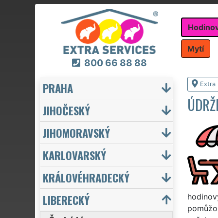
Hodino
Mytí
800 66 88 88
PRAHA
Extra
ÚDRŽ
JIHOČESKÝ
JIHOMORAVSKÝ
KARLOVARSKÝ
KRÁLOVÉHRADECKÝ
LIBERECKÝ
hodinov
pomůžou