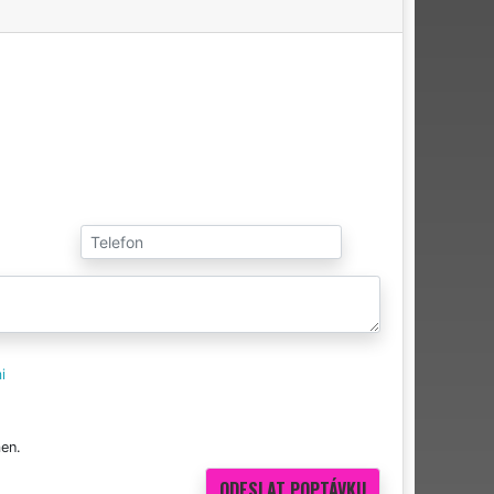
i
en.