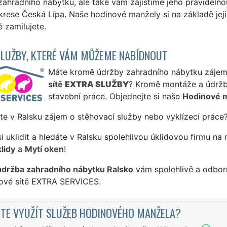
ahradního nábytku, ale také vám zajistíme jeho pravidelnou 
rese Česká Lípa. Naše hodinové manžely si na základě jejic
 zamilujete.
SLUŽBY, KTERÉ VÁM MŮŽEME NABÍDNOUT
Máte kromě údržby zahradního nábytku zájem i
sítě
EXTRA SLUŽBY
? Kromě montáže a údržb
stavební práce. Objednejte si naše
Hodinové 
te v Ralsku zájem o stěhovací služby nebo vyklízecí práce
si uklidit a hledáte v Ralsku spolehlivou úklidovou firmu na 
lidy
a
Mytí oken
!
údržba zahradního nábytku Ralsko
vám spolehlivě a odborn
sové sítě EXTRA SERVICES.
TE VYUŽÍT SLUŽEB HODINOVÉHO MANŽELA?