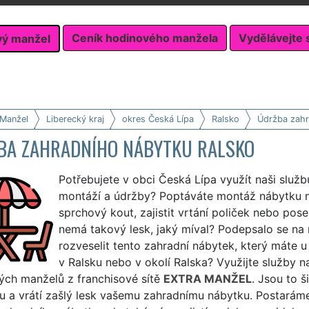
Ceník hodinového manžela
Vydělávejte 
vý manžel
 Manžel
Liberecký kraj
okres Česká Lípa
Ralsko
Údržba zahr
BA ZAHRADNÍHO NÁBYTKU RALSKO
Potřebujete v obci Česká Lípa využít naši služ
montáží a údržby? Poptáváte montáž nábytku 
sprchový kout, zajistit vrtání poliček nebo pos
nemá takový lesk, jaký míval? Podepsalo se na 
rozveselit tento zahradní nábytek, který máte u
v Ralsku nebo v okolí Ralska? Využijte služby na
ých manželů z franchisové sítě
EXTRA MANŽEL
. Jsou to š
 a vrátí zašlý lesk vašemu zahradnímu nábytku. Postaráme 