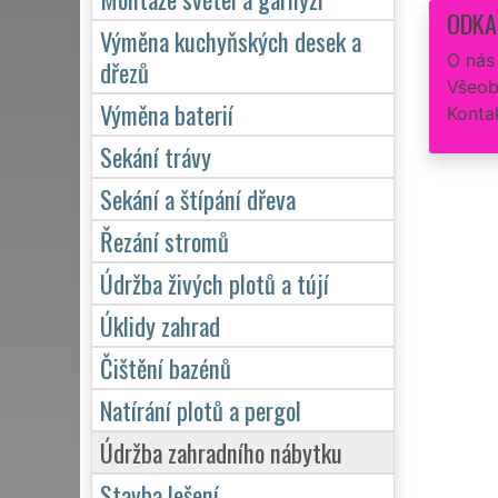
ODKA
Výměna kuchyňských desek a
O nás
dřezů
Všeob
Výměna baterií
Konta
Sekání trávy
Sekání a štípání dřeva
Řezání stromů
Údržba živých plotů a tújí
Úklidy zahrad
Čištění bazénů
Natírání plotů a pergol
Údržba zahradního nábytku
Stavba lešení