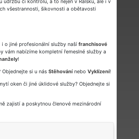
údržbu či kontrolu, a to nejen v Ralsku, ale i v
h všestrannosti, šikovnosti a obětavosti
 o jiné profesionální služby naší
franchisové
y vám nabízíme kompletní řemeslné služby a
manžely
!
? Objednejte si u nás
Stěhování
nebo
Vyklízení
!
mytí oken či jiné úklidové služby? Objednejte si
ě zajistí a poskytnou členové mezinárodní