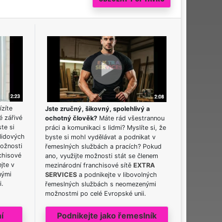
ízíte
Jste zručný, šikovný, spolehlivý a
é zářivé
ochotný člověk?
Máte rád všestrannou
ste si
práci a komunikaci s lidmi? Myslíte si, že
lidových
byste si mohl vydělávat a podnikat v
možnosti
řemeslných službách a pracích? Pokud
chisové
ano, využijte možnosti stát se členem
jte v
mezinárodní franchisové sítě
EXTRA
nými
SERVICES
a podnikejte v libovolných
i.
řemeslných službách s neomezenými
možnostmi po celé Evropské unii.
í
Podnikejte jako řemeslník