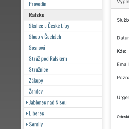
Vyplň
Provodín
Ralsko
Služb
Skalice u České Lípy
Sloup v Čechách
Datu
Sosnová
Kde
Stráž pod Ralskem
Email
Stružnice
Pozn
Zákupy
Žandov
Urgen
Jablonec nad Nisou
Liberec
Odeslá
Semily