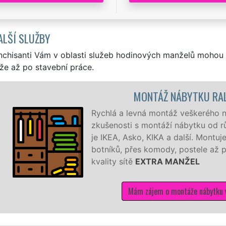
ALŠÍ SLUŽBY
nchisanti Vám v oblasti služeb hodinových manželů mohou 
že až po stavební práce.
MONTÁŽ NÁBYTKU RA
Rychlá a levná montáž veškerého 
zkušenosti s montáží nábytku od r
je IKEA, Asko, KIKA a další. Mont
botníků, přes komody, postele až p
kvality sítě
EXTRA MANŽEL
Mám zájem o montáže nábytku 