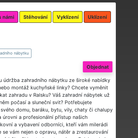
s námi
Stěhování
Vyklízení
Uklízení
adního nábytku
Objednat
bu údržba zahradního nábytku ze široké nabídky
nebo montáž kuchyňské linky? Chcete vyměnit
ekat zahradu v Ralsku? Váš zahradní nábytek už
něm počasí a sluneční svit? Potřebujete
 svého domu, baráku, bytu, vily, chaty či chalupy
 úrovni a profesionální přístup našich
ikovní a vybavení odborníci, kteří vám milerádi
se vám nejen o opravu, nátěr a zrestaurování