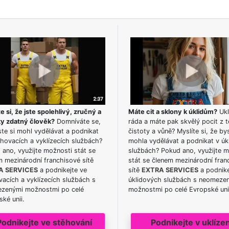
e si, že jste spolehlivý, zručný a
Máte cit a sklony k úklidům?
Ukl
ky zdatný člověk?
Domníváte se,
ráda a máte pak skvělý pocit z t
te si mohl vydělávat a podnikat
čistoty a vůně? Myslíte si, že by
hovacích a vyklízecích službách?
mohla vydělávat a podnikat v úk
ano, využijte možnosti stát se
službách? Pokud ano, využijte 
m mezinárodní franchisové sítě
stát se členem mezinárodní fran
A SERVICES
a podnikejte ve
sítě
EXTRA SERVICES
a podnike
acích a vyklízecích službách s
úklidových službách s neomeze
zenými možnostmi po celé
možnostmi po celé Evropské uni
ké unii.
Podnikejte ve stěhování
Podnikejte v uklízen