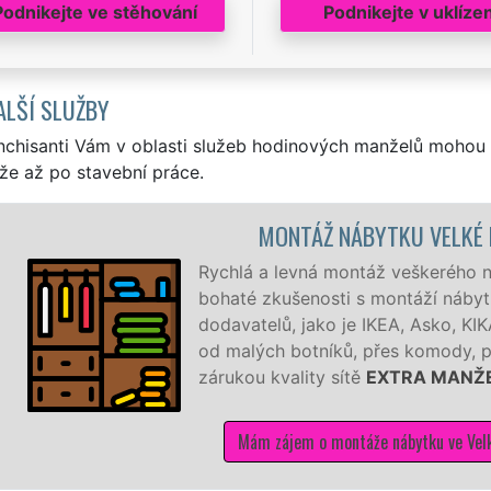
Podnikejte ve stěhování
Podnikejte v uklízen
ALŠÍ SLUŽBY
nchisanti Vám v oblasti služeb hodinových manželů mohou 
že až po stavební práce.
ELKÉ PŘÍLEPY
erého nábytku ve Velkých Přílepech. Máme
í nábytku od různých výrobců a
sko, KIKA a další. Montujeme a demontujeme
ody, postele až po velké šatní sestavy se
 MANŽEL
 ve Velkých Přílepech