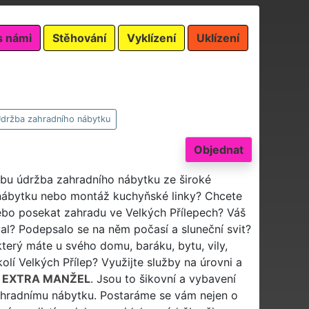
s námi
Stěhování
Vyklízení
Uklízení
držba zahradního nábytku
Objednat
žbu údržba zahradního nábytku ze široké
nábytku nebo montáž kuchyňské linky? Chcete
nebo posekat zahradu ve Velkých Přílepech? Váš
al? Podepsalo se na něm počasí a sluneční svit?
který máte u svého domu, baráku, bytu, vily,
olí Velkých Přílep? Využijte služby na úrovni a
ě
EXTRA MANŽEL
. Jsou to šikovní a vybavení
zahradnímu nábytku. Postaráme se vám nejen o