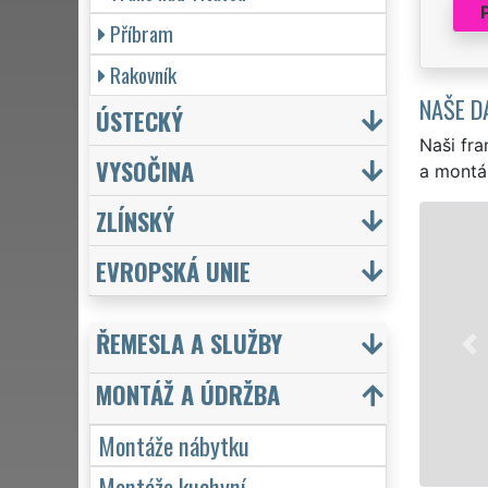
Příbram
Rakovník
NAŠE D
ÚSTECKÝ
Naši fra
VYSOČINA
a montá
ZLÍNSKÝ
MONTÁŽ NÁBYTKU V
EVROPSKÁ UNIE
Rychlá a levná montáž vešk
bohaté zkušenosti s montáž
dodavatelů, jako je IKEA, A
ŘEMESLA A SLUŽBY
od malých botníků, přes kom
zárukou kvality sítě
EXTRA
MONTÁŽ A ÚDRŽBA
Mám zájem o montáže nábytku
Montáže nábytku
Montáže kuchyní