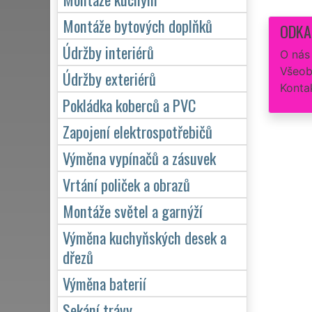
Montáže bytových doplňků
ODKA
Údržby interiérů
O nás
Všeob
Údržby exteriérů
Konta
Pokládka koberců a PVC
Zapojení elektrospotřebičů
Výměna vypínačů a zásuvek
Vrtání poliček a obrazů
Montáže světel a garnýží
Výměna kuchyňských desek a
dřezů
Výměna baterií
Sekání trávy