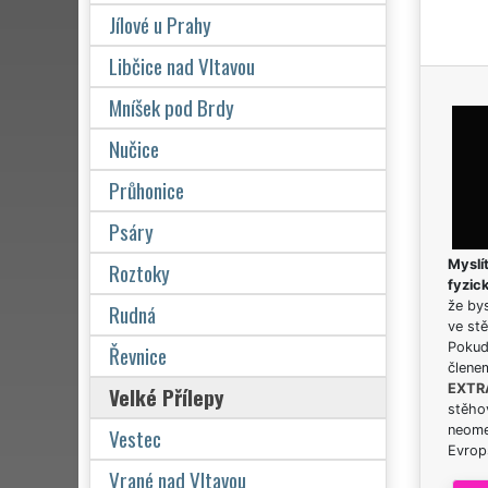
Jílové u Prahy
Libčice nad Vltavou
Mníšek pod Brdy
Nučice
Průhonice
Psáry
Myslít
Roztoky
fyzic
že bys
Rudná
ve stě
Pokud 
Řevnice
člene
EXTR
Velké Přílepy
stěhov
neome
Vestec
Evrops
Vrané nad Vltavou