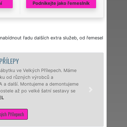
í
Podnikejte jako řemeslník
nabídnout řadu dalších extra služeb, od řemesel
MONTÁŽ KUCHYNĚ VEL
Naši hodinoví manžele pro Vás
Velkých Přílepech a okolí mont
různých výrobců. Ať už se jedná
zpracování německé Nobilie, m
kuchyň smontují levně, rychle a
Mám zájem o montáže kuchyní ve