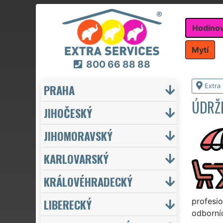
Hodino
Mytí
800 66 88 88
PRAHA
Extra
ÚDRŽ
JIHOČESKÝ
JIHOMORAVSKÝ
KARLOVARSKÝ
KRÁLOVÉHRADECKÝ
LIBERECKÝ
profesio
odborníc