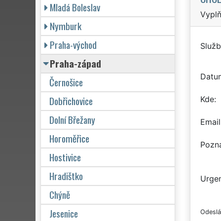
Mladá Boleslav
Vyplň
Nymburk
Praha-východ
Služb
Praha-západ
Datu
Černošice
Dobřichovice
Kde
Dolní Břežany
Email
Horoměřice
Pozn
Hostivice
Hradištko
Urgen
Chýně
Jesenice
Odeslá