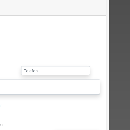
i
en.