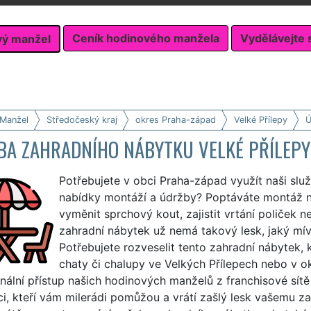
Ceník hodinového manžela
Vydělávejte 
vý manžel
 Manžel
Středočeský kraj
okres Praha-západ
Velké Přílepy
Ú
BA ZAHRADNÍHO NÁBYTKU VELKÉ PŘÍLEPY
Potřebujete v obci Praha-západ využít naši slu
nabídky montáží a údržby? Poptáváte montáž 
vyměnit sprchový kout, zajistit vrtání poliček 
zahradní nábytek už nemá takový lesk, jaký mív
Potřebujete rozveselit tento zahradní nábytek, 
chaty či chalupy ve Velkých Přílepech nebo v ok
nální přístup našich hodinových manželů z franchisové sít
i, kteří vám milerádi pomůžou a vrátí zašlý lesk vašemu 