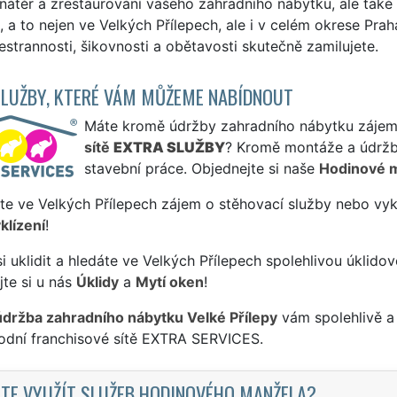
nátěr a zrestaurování vašeho zahradního nábytku, ale také
, a to nejen ve Velkých Přílepech, ale i v celém okrese Pr
šestrannosti, šikovnosti a obětavosti skutečně zamilujete.
SLUŽBY, KTERÉ VÁM MŮŽEME NABÍDNOUT
Máte kromě údržby zahradního nábytku zájem i
sítě
EXTRA SLUŽBY
? Kromě montáže a údržb
stavební práce. Objednejte si naše
Hodinové 
te ve Velkých Přílepech zájem o stěhovací služby nebo vyk
klízení
!
si uklidit a hledáte ve Velkých Přílepech spolehlivou úklido
te si u nás
Úklidy
a
Mytí oken
!
údržba zahradního nábytku Velké Přílepy
vám spolehlivě a 
odní franchisové sítě EXTRA SERVICES.
TE VYUŽÍT SLUŽEB HODINOVÉHO MANŽELA?