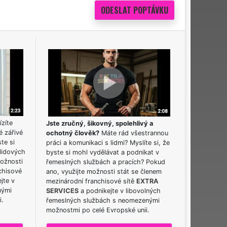
ízíte
Jste zručný, šikovný, spolehlivý a
é zářivé
ochotný člověk?
Máte rád všestrannou
ste si
práci a komunikaci s lidmi? Myslíte si, že
lidových
byste si mohl vydělávat a podnikat v
možnosti
řemeslných službách a pracích? Pokud
chisové
ano, využijte možnosti stát se členem
jte v
mezinárodní franchisové sítě
EXTRA
nými
SERVICES
a podnikejte v libovolných
i.
řemeslných službách s neomezenými
možnostmi po celé Evropské unii.