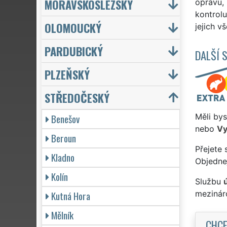
MORAVSKOSLEZSKÝ
opravu, 
kontrolu
OLOMOUCKÝ
jejich v
PARDUBICKÝ
DALŠÍ 
PLZEŇSKÝ
STŘEDOČESKÝ
Benešov
Měli bys
nebo
Vy
Beroun
Přejete 
Kladno
Objednej
Kolín
Službu
Kutná Hora
mezinár
Mělník
CHCE