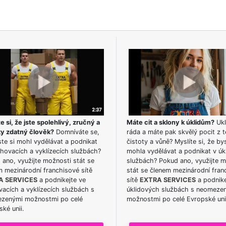
e si, že jste spolehlivý, zručný a
Máte cit a sklony k úklidům?
Ukl
ky zdatný člověk?
Domníváte se,
ráda a máte pak skvělý pocit z t
te si mohl vydělávat a podnikat
čistoty a vůně? Myslíte si, že by
hovacích a vyklízecích službách?
mohla vydělávat a podnikat v úk
ano, využijte možnosti stát se
službách? Pokud ano, využijte 
m mezinárodní franchisové sítě
stát se členem mezinárodní fran
A SERVICES
a podnikejte ve
sítě
EXTRA SERVICES
a podnike
acích a vyklízecích službách s
úklidových službách s neomeze
zenými možnostmi po celé
možnostmi po celé Evropské uni
ké unii.