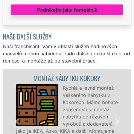
Podnikejte jako řemeslník
NAŠE DALŠÍ SLUŽBY
Naši franchisanti Vám v oblasti služeb hodinových
manželů mohou nabídnout řadu dalších extra služeb, od
řemesel a montáže až po stavební práce.
TKU KOKORY
MONTÁŽ KUCHYN
chlá a levná montáž
Naši 
škerého nábytku v
pro V
korech. Máme bohaté
denně
ušenosti s montáží
Kokor
bytku od různých
montu
robců a dodavatelů,
všech
A a další. Montujeme
různých výrobců. Ať už se