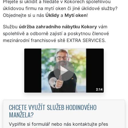
Přejete si uklidit a hledáte v Kokorech spolehlivou
úklidovou firmu na mytí oken či jiné úklidové služby?
Objednejte si u nás
Úklidy
a
Mytí oken
!
Službu
údržba zahradního nábytku Kokory
vám
spolehlivě a odborně zajistí a poskytnou členové
mezinárodní franchisové sítě EXTRA SERVICES.
CHCETE VYUŽÍT SLUŽEB HODINOVÉHO
MANŽELA?
Vyplňte si formulář nebo nás kontaktujte přes