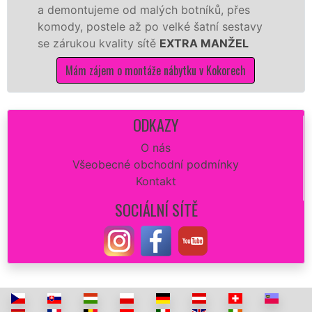
ch botníků, přes
Ikei či kvalitnější zpraco
velké šatní sestavy
Nobilie, manželé sítě
EXT
EXTRA MANŽEL
tuto kuchyň smontují levně
kvalitně.
nábytku v Kokorech
Mám zájem o montáže kuc
ODKAZY
O nás
Všeobecné obchodní podmínky
Kontakt
SOCIÁLNÍ SÍTĚ