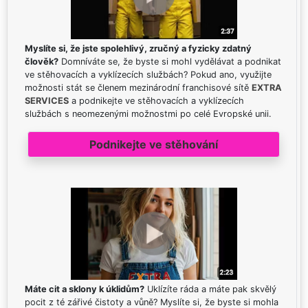
Myslíte si, že jste spolehlivý, zručný a fyzicky zdatný
člověk?
Domníváte se, že byste si mohl vydělávat a podnikat
ve stěhovacích a vyklízecích službách? Pokud ano, využijte
možnosti stát se členem mezinárodní franchisové sítě
EXTRA
SERVICES
a podnikejte ve stěhovacích a vyklízecích
službách s neomezenými možnostmi po celé Evropské unii.
Podnikejte ve stěhování
Máte cit a sklony k úklidům?
Uklízíte ráda a máte pak skvělý
pocit z té zářivé čistoty a vůně? Myslíte si, že byste si mohla