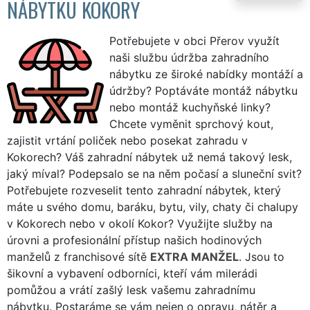
NÁBYTKU KOKORY
Potřebujete v obci Přerov využít
naši službu údržba zahradního
nábytku ze široké nabídky montáží a
údržby? Poptáváte montáž nábytku
nebo montáž kuchyňské linky?
Chcete vyměnit sprchový kout,
zajistit vrtání poliček nebo posekat zahradu v
Kokorech? Váš zahradní nábytek už nemá takový lesk,
jaký míval? Podepsalo se na něm počasí a sluneční svit?
Potřebujete rozveselit tento zahradní nábytek, který
máte u svého domu, baráku, bytu, vily, chaty či chalupy
v Kokorech nebo v okolí Kokor? Využijte služby na
úrovni a profesionální přístup našich hodinových
manželů z franchisové sítě
EXTRA MANŽEL
. Jsou to
šikovní a vybavení odborníci, kteří vám milerádi
pomůžou a vrátí zašlý lesk vašemu zahradnímu
nábytku. Postaráme se vám nejen o opravu, nátěr a