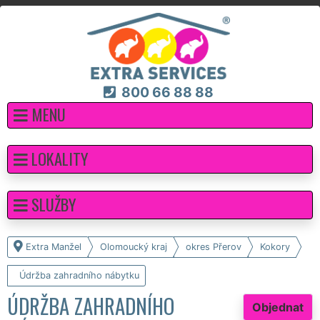
800 66 88 88
MENU
LOKALITY
SLUŽBY
Extra Manžel
Olomoucký kraj
okres Přerov
Kokory
Údržba zahradního nábytku
ÚDRŽBA ZAHRADNÍHO
Objednat