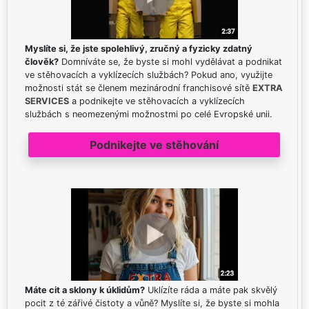
Myslíte si, že jste spolehlivý, zručný a fyzicky zdatný
člověk?
Domníváte se, že byste si mohl vydělávat a podnikat
ve stěhovacích a vyklízecích službách? Pokud ano, využijte
možnosti stát se členem mezinárodní franchisové sítě
EXTRA
SERVICES
a podnikejte ve stěhovacích a vyklízecích
službách s neomezenými možnostmi po celé Evropské unii.
Podnikejte ve stěhování
Máte cit a sklony k úklidům?
Uklízíte ráda a máte pak skvělý
pocit z té zářivé čistoty a vůně? Myslíte si, že byste si mohla