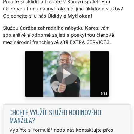
Přejete si uklidit a hledáte v Kařezu spolehlivou
úklidovou firmu na mytí oken či jiné úklidové služby?
Objednejte si u nás
Úklidy
a
Mytí oken
!
Službu
údržba zahradního nábytku Kařez
vám
spolehlivě a odborně zajistí a poskytnou členové
mezinárodní franchisové sítě EXTRA SERVICES.
CHCETE VYUŽÍT SLUŽEB HODINOVÉHO
MANŽELA?
Vyplňte si formulář nebo nás kontaktujte přes