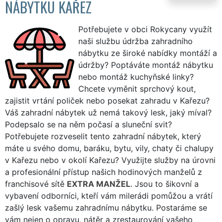
NÁBYTKU KAŘEZ
Potřebujete v obci Rokycany využít
naši službu údržba zahradního
nábytku ze široké nabídky montáží a
údržby? Poptáváte montáž nábytku
nebo montáž kuchyňské linky?
Chcete vyměnit sprchový kout,
zajistit vrtání poliček nebo posekat zahradu v Kařezu?
Váš zahradní nábytek už nemá takový lesk, jaký míval?
Podepsalo se na něm počasí a sluneční svit?
Potřebujete rozveselit tento zahradní nábytek, který
máte u svého domu, baráku, bytu, vily, chaty či chalupy
v Kařezu nebo v okolí Kařezu? Využijte služby na úrovni
a profesionální přístup našich hodinových manželů z
franchisové sítě
EXTRA MANŽEL
. Jsou to šikovní a
vybavení odborníci, kteří vám milerádi pomůžou a vrátí
zašlý lesk vašemu zahradnímu nábytku. Postaráme se
vám nejen o opravu, nátěr a zrestaurování vašeho