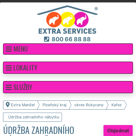
800 66 88 88
MENU
LOKALITY
SLUŽBY
Extra Manžel
Plzeňský kraj
okres Rokycany
Kařez
Údržba zahradního nábytku
ÚDRŽBA ZAHRADNÍHO
Objednat