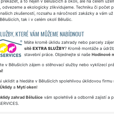
překážet, a to nejen v Bělušicích a okolí, ale na celém ú
e, odvezeme a ekologicky zlikvidujeme. Techniku či počet
 našich zkušeností, rozsahu a náročnosti zakázky a vám u
 Bělušicích, tak i v celém okolí Bělušic.
SLUŽBY, KTERÉ VÁM MŮŽEME NABÍDNOUT
Máte kromě úklidu zahrady nebo parcely zájem 
sítě
EXTRA SLUŽBY
? Kromě montáže a údržb
stavební práce. Objednejte si naše
Hodinové 
te v Bělušicích zájem o stěhovací služby nebo vyklízecí pr
í
!
si uklidit a hledáte v Bělušicích spolehlivou úklidovou firmu
Úklidy
a
Mytí oken
!
úklidy zahrad Bělušice
vám spolehlivě a odborně zajistí a 
SERVICES.