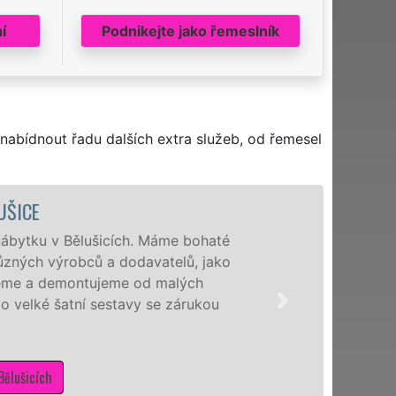
í
Podnikejte jako řemeslník
nabídnout řadu dalších extra služeb, od řemesel
UŠICE
nábytku v Bělušicích. Máme bohaté
ůzných výrobců a dodavatelů, jako
ujeme a demontujeme od malých
o velké šatní sestavy se zárukou
ělušicích