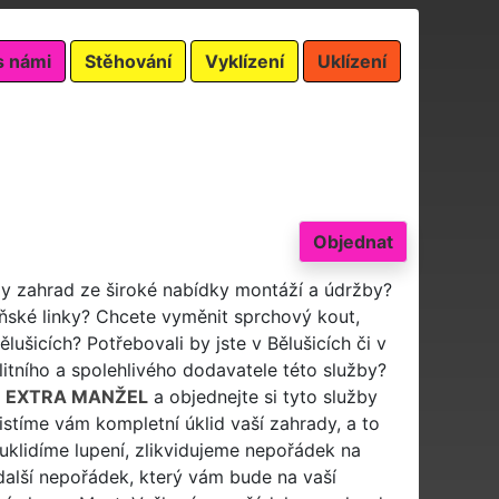
s námi
Stěhování
Vyklízení
Uklízení
Objednat
idy zahrad ze široké nabídky montáží a údržby?
ské linky? Chcete vyměnit sprchový kout,
lušicích? Potřebovali by jste v Bělušicích či v
alitního a spolehlivého dodavatele této služby?
ě
EXTRA MANŽEL
a objednejte si tyto služby
istíme vám kompletní úklid vaší zahrady, a to
uklidíme lupení, zlikvidujeme nepořádek na
další nepořádek, který vám bude na vaší