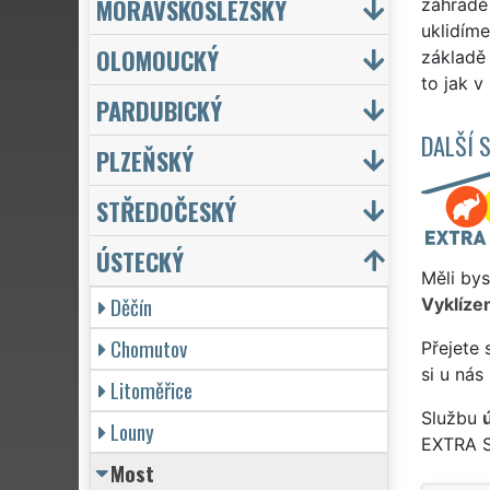
MORAVSKOSLEZSKÝ
zahradě 
uklidím
OLOMOUCKÝ
základě
to jak v
PARDUBICKÝ
DALŠÍ 
PLZEŇSKÝ
STŘEDOČESKÝ
ÚSTECKÝ
Měli bys
Děčín
Vyklízen
Chomutov
Přejete 
si u nás
Litoměřice
Službu
Louny
EXTRA 
Most