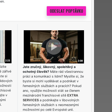
en.
ízíte
Jste zručný, šikovný, spolehlivý a
é zářivé
ochotný člověk?
Máte rád všestrannou
ste si
práci a komunikaci s lidmi? Myslíte si, že
lidových
byste si mohl vydělávat a podnikat v
možnosti
řemeslných službách a pracích? Pokud
chisové
ano, využijte možnosti stát se členem
jte v
mezinárodní franchisové sítě
EXTRA
nými
SERVICES
a podnikejte v libovolných
i.
řemeslných službách s neomezenými
možnostmi po celé Evropské unii.