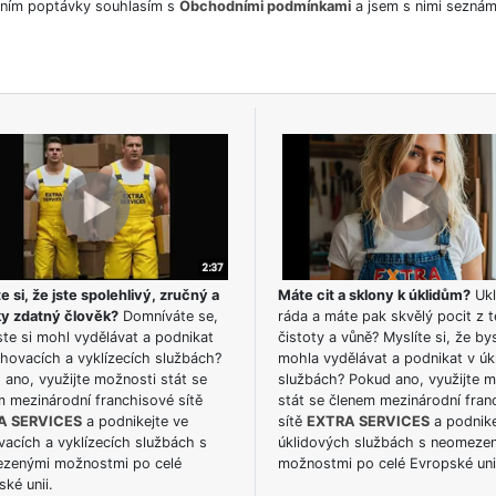
ním poptávky souhlasím s
Obchodními podmínkami
a jsem s nimi seznám
e si, že jste spolehlivý, zručný a
Máte cit a sklony k úklidům?
Ukl
ky zdatný člověk?
Domníváte se,
ráda a máte pak skvělý pocit z t
te si mohl vydělávat a podnikat
čistoty a vůně? Myslíte si, že by
hovacích a vyklízecích službách?
mohla vydělávat a podnikat v úk
ano, využijte možnosti stát se
službách? Pokud ano, využijte 
m mezinárodní franchisové sítě
stát se členem mezinárodní fran
A SERVICES
a podnikejte ve
sítě
EXTRA SERVICES
a podnike
acích a vyklízecích službách s
úklidových službách s neomeze
zenými možnostmi po celé
možnostmi po celé Evropské uni
ké unii.