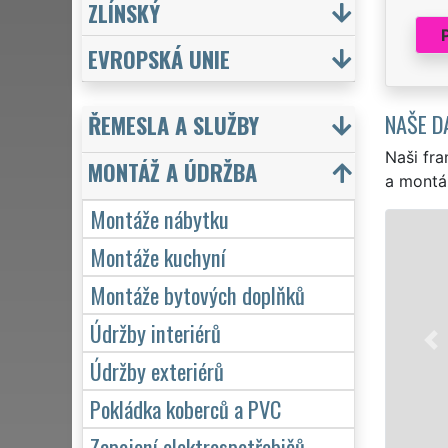
ZLÍNSKÝ
EVROPSKÁ UNIE
NAŠE D
ŘEMESLA A SLUŽBY
Naši fra
MONTÁŽ A ÚDRŽBA
a montá
Montáže nábytku
Montáže kuchyní
Montáže bytových doplňků
Údržby interiérů
Údržby exteriérů
Pokládka koberců a PVC
Zapojení elektrospotřebičů