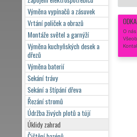
Výměna vypínačů a zásuvek
ODKA
Vrtání poliček a obrazů
O nás
Montáže světel a garnýží
Všeob
Výměna kuchyňských desek a
Konta
dřezů
Výměna baterií
Sekání trávy
Sekání a štípání dřeva
Řezání stromů
Údržba živých plotů a tújí
Úklidy zahrad
Čištění bazénů