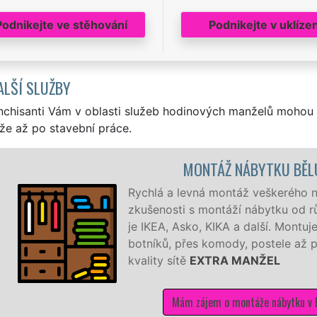
Podnikejte ve stěhování
Podnikejte v uklízen
ALŠÍ SLUŽBY
nchisanti Vám v oblasti služeb hodinových manželů mohou 
že až po stavební práce.
MONTÁŽ NÁBYTKU BĚL
Rychlá a levná montáž veškerého 
zkušenosti s montáží nábytku od r
je IKEA, Asko, KIKA a další. Mont
botníků, přes komody, postele až p
kvality sítě
EXTRA MANŽEL
Mám zájem o montáže nábytku v B