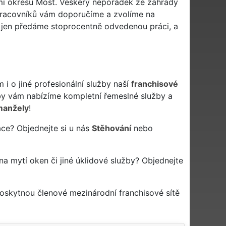
zemí okresu Most. Veškerý nepořádek ze zahrady
 pracovníků vám doporučíme a zvolíme na
ž jen předáme stoprocentně odvedenou práci, a
i o jiné profesionální služby naší
franchisové
y vám nabízíme kompletní řemeslné služby a
manžely
!
áce? Objednejte si u nás
Stěhování
nebo
 na mytí oken či jiné úklidové služby? Objednejte
poskytnou členové mezinárodní franchisové sítě