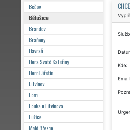
CHCE
Bečov
Vyplň
Bělušice
Brandov
Služb
Braňany
Havraň
Datu
Hora Svaté Kateřiny
Kde
Horní Jiřetín
Email
Litvínov
Pozn
Lom
Louka u Litvínova
Urgen
Lužice
Malé Březno