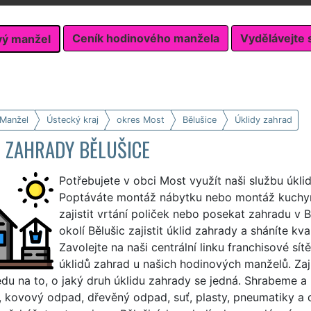
Ceník hodinového manžela
Vydělávejte 
vý manžel
 Manžel
Ústecký kraj
okres Most
Bělušice
Úklidy zahrad
 ZAHRADY BĚLUŠICE
Potřebujete v obci Most využít naši službu úkl
Poptáváte montáž nábytku nebo montáž kuchyň
zajistit vrtání poliček nebo posekat zahradu v Bě
okolí Bělušic zajistit úklid zahrady a sháníte kv
Zavolejte na naši centrální linku franchisové sít
úklidů zahrad u našich hodinových manželů. Zaj
du na to, o jaký druh úklidu zahrady se jedná. Shrabeme a 
 kovový odpad, dřevěný odpad, suť, plasty, pneumatiky a 