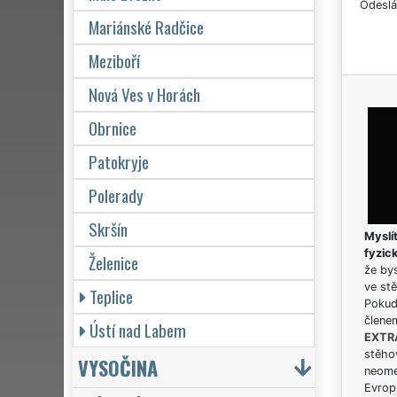
Odeslá
Mariánské Radčice
Meziboří
Nová Ves v Horách
Obrnice
Patokryje
Polerady
Skršín
Myslít
fyzic
Želenice
že bys
ve stě
Teplice
Pokud 
člene
Ústí nad Labem
EXTR
stěhov
VYSOČINA
neome
Evrops