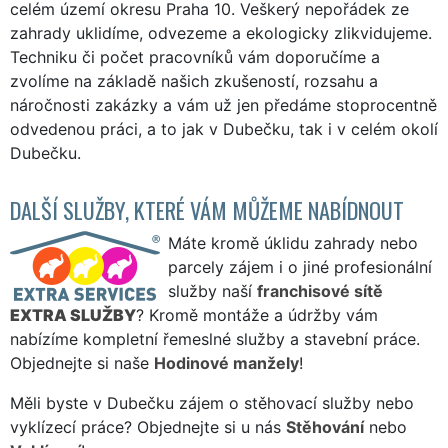
celém území okresu Praha 10. Veškerý nepořádek ze
zahrady uklidíme, odvezeme a ekologicky zlikvidujeme.
Techniku či počet pracovníků vám doporučíme a
zvolíme na základě našich zkušeností, rozsahu a
náročnosti zakázky a vám už jen předáme stoprocentně
odvedenou práci, a to jak v Dubečku, tak i v celém okolí
Dubečku.
DALŠÍ SLUŽBY, KTERÉ VÁM MŮŽEME NABÍDNOUT
Máte kromě úklidu zahrady nebo
parcely zájem i o jiné profesionální
služby naší
franchisové sítě
EXTRA SLUŽBY
? Kromě montáže a údržby vám
nabízíme kompletní řemeslné služby a stavební práce.
Objednejte si naše
Hodinové manžely
!
Měli byste v Dubečku zájem o stěhovací služby nebo
vyklízecí práce? Objednejte si u nás
Stěhování
nebo