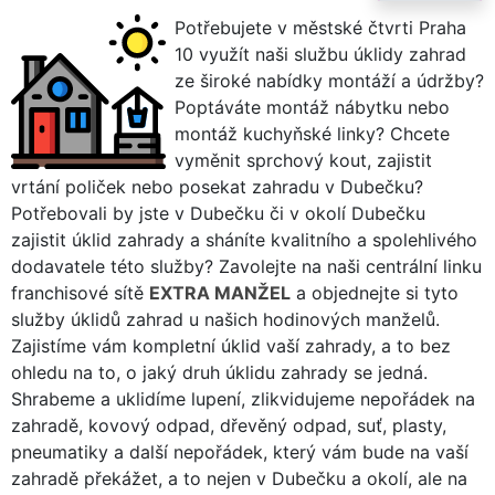
Potřebujete v městské čtvrti Praha
10 využít naši službu úklidy zahrad
ze široké nabídky montáží a údržby?
Poptáváte montáž nábytku nebo
montáž kuchyňské linky? Chcete
vyměnit sprchový kout, zajistit
vrtání poliček nebo posekat zahradu v Dubečku?
Potřebovali by jste v Dubečku či v okolí Dubečku
zajistit úklid zahrady a sháníte kvalitního a spolehlivého
dodavatele této služby? Zavolejte na naši centrální linku
franchisové sítě
EXTRA MANŽEL
a objednejte si tyto
služby úklidů zahrad u našich hodinových manželů.
Zajistíme vám kompletní úklid vaší zahrady, a to bez
ohledu na to, o jaký druh úklidu zahrady se jedná.
Shrabeme a uklidíme lupení, zlikvidujeme nepořádek na
zahradě, kovový odpad, dřevěný odpad, suť, plasty,
pneumatiky a další nepořádek, který vám bude na vaší
zahradě překážet, a to nejen v Dubečku a okolí, ale na