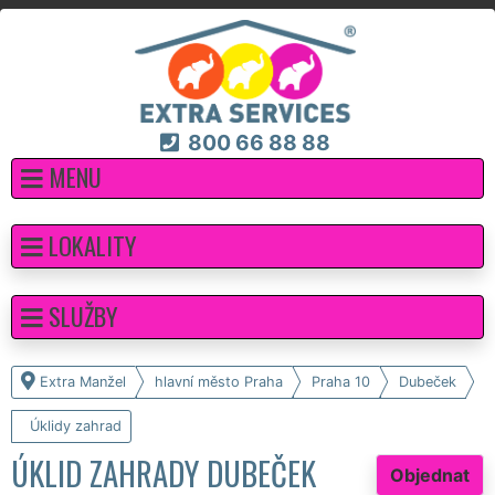
800 66 88 88
MENU
LOKALITY
SLUŽBY
Extra Manžel
hlavní město Praha
Praha 10
Dubeček
Úklidy zahrad
ÚKLID ZAHRADY DUBEČEK
Objednat