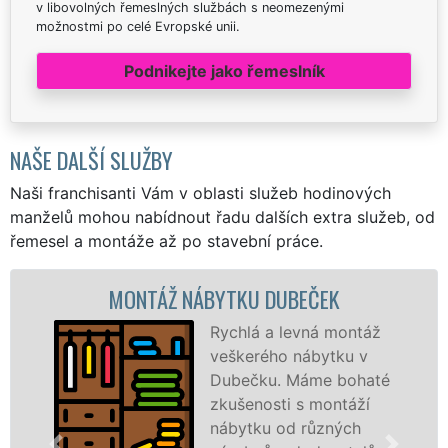
v libovolných řemeslných službách s neomezenými
možnostmi po celé Evropské unii.
Podnikejte jako řemeslník
NAŠE DALŠÍ SLUŽBY
Naši franchisanti Vám v oblasti služeb hodinových
manželů mohou nabídnout řadu dalších extra služeb, od
řemesel a montáže až po stavební práce.
NTÁŽ NÁBYTKU DUBEČEK
MONT
Rychlá a levná montáž
veškerého nábytku v
Dubečku. Máme bohaté
zkušenosti s montáží
nábytku od různých