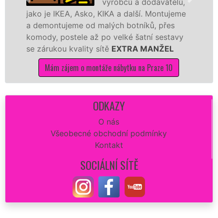
výrobců a dodavatelů,
EA, Asko, KIKA a další. Montujeme
výrobců. Ať u
jeme od malých botníků, přes
kvalitnější z
stele až po velké šatní sestavy
manželé sítě
 kvality sítě
EXTRA MANŽEL
kuchyň smontu
jem o montáže nábytku na Praze 10
Mám zájem
ODKAZY
O nás
Všeobecné obchodní podmínky
Kontakt
SOCIÁLNÍ SÍTĚ