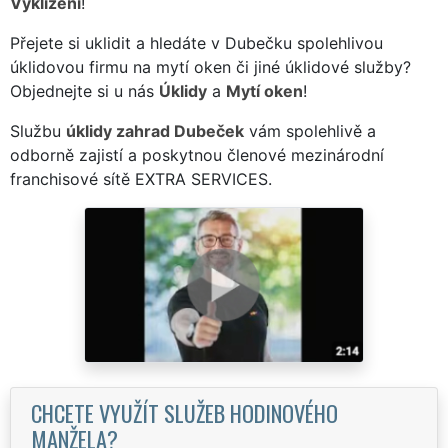
Vyklízení
!
Přejete si uklidit a hledáte v Dubečku spolehlivou
úklidovou firmu na mytí oken či jiné úklidové služby?
Objednejte si u nás
Úklidy
a
Mytí oken
!
Službu
úklidy zahrad Dubeček
vám spolehlivě a
odborně zajistí a poskytnou členové mezinárodní
franchisové sítě EXTRA SERVICES.
CHCETE VYUŽÍT SLUŽEB HODINOVÉHO
MANŽELA?