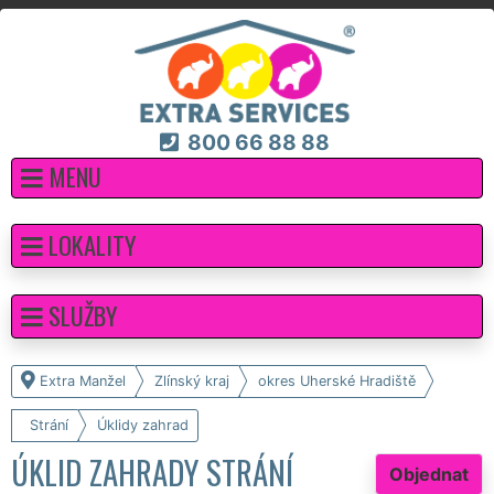
800 66 88 88
MENU
LOKALITY
SLUŽBY
Extra Manžel
Zlínský kraj
okres Uherské Hradiště
Strání
Úklidy zahrad
ÚKLID ZAHRADY STRÁNÍ
Objednat