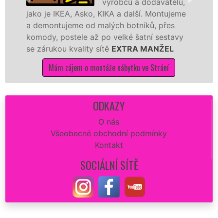
výrobců a dodavatelů,
ako je IKEA, Asko, KIKA a další. Montujeme
výro
 demontujeme od malých botníků, přes
kval
omody, postele až po velké šatní sestavy
manž
e zárukou kvality sítě
EXTRA MANŽEL
kuch
Mám zájem o montáže nábytku ve Strání
ODKAZY
O nás
Všeobecné obchodní podmínky
Kontakt
SOCIÁLNÍ SÍTĚ