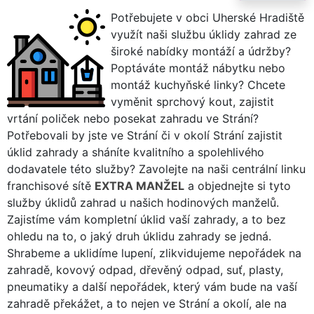
Potřebujete v obci Uherské Hradiště
využít naši službu úklidy zahrad ze
široké nabídky montáží a údržby?
Poptáváte montáž nábytku nebo
montáž kuchyňské linky? Chcete
vyměnit sprchový kout, zajistit
vrtání poliček nebo posekat zahradu ve Strání?
Potřebovali by jste ve Strání či v okolí Strání zajistit
úklid zahrady a sháníte kvalitního a spolehlivého
dodavatele této služby? Zavolejte na naši centrální linku
franchisové sítě
EXTRA MANŽEL
a objednejte si tyto
služby úklidů zahrad u našich hodinových manželů.
Zajistíme vám kompletní úklid vaší zahrady, a to bez
ohledu na to, o jaký druh úklidu zahrady se jedná.
Shrabeme a uklidíme lupení, zlikvidujeme nepořádek na
zahradě, kovový odpad, dřevěný odpad, suť, plasty,
pneumatiky a další nepořádek, který vám bude na vaší
zahradě překážet, a to nejen ve Strání a okolí, ale na