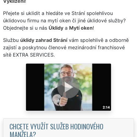
Vyklízení
!
Přejete si uklidit a hledáte ve Strání spolehlivou
úklidovou firmu na mytí oken či jiné úklidové služby?
Objednejte si u nás
Úklidy
a
Mytí oken
!
Službu
úklidy zahrad Strání
vám spolehlivě a odborně
zajistí a poskytnou členové mezinárodní franchisové
sítě EXTRA SERVICES.
CHCETE VYUŽÍT SLUŽEB HODINOVÉHO
MANŽELA?