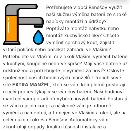
Potřebujete v obci Benešov využít
naši službu výměna baterií ze široké
nabídky montáží a údržby?
Poptáváte montáž nábytku nebo
montáž kuchyňské linky? Chcete
vyměnit sprchový kout, zajistit
vrtání poliček nebo posekat zahradu ve Vlašimi?
Potřebujete ve Vlašimi či v okolí Vlašimi vyměnit baterie
v kuchyni, koupelně nebo ve sprše? Mají vaše baterie už
odslouženo a potřebujete je vyměnit za nové? Oslovte
společnost našich hodinových manželů z franchisové
sítě
EXTRA MANŽEL
, kteří se vám kompletně postarají
o celý proces týkající se výměny baterií. Naši hodinoví
manželé vám poradí při výběru nových baterií. Postarají
se vám o jejich koupi a následně vám je odborně
vymění a namontují, a to nejen ve Vlašimi a okolí, ale na
celém území okresu Benešov. Automaticky vám
zkontrolují odpady, kvalitu těsnosti instalace a