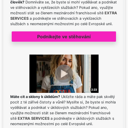
člověk?
Domníváte se, že byste si mohl vydělávat a podnikat
ve stěhovacích a vyklízecích službách? Pokud ano, využijte
možnosti stát se členem mezinárodní franchisové sítě
EXTRA
SERVICES
a podnikejte ve stěhovacích a vyklízecích
službách s neomezenými možnostmi po celé Evropské unii.
Podnikejte ve stěhování
Máte cit a sklony k úklidům?
Uklízíte ráda a máte pak skvělý
pocit z té zářivé čistoty a vůně? Myslíte si, že byste si mohla
vydělávat a podnikat v úklidových službách? Pokud ano,
využijte možnosti stát se členem mezinárodní franchisové
sítě
EXTRA SERVICES
a podnikejte v úklidových službách s
neomezenými možnostmi po celé Evropské unii.