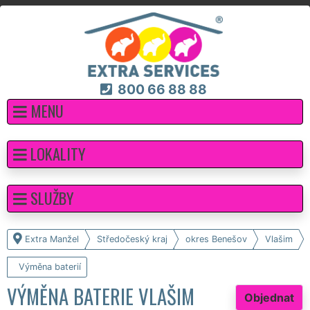
800 66 88 88
MENU
LOKALITY
SLUŽBY
Extra Manžel
Středočeský kraj
okres Benešov
Vlašim
Výměna baterií
VÝMĚNA BATERIE VLAŠIM
Objednat