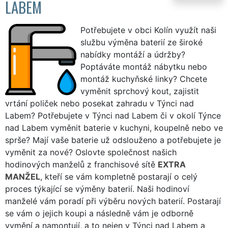
LABEM
Potřebujete v obci Kolín využít naši
službu výměna baterií ze široké
nabídky montáží a údržby?
Poptáváte montáž nábytku nebo
montáž kuchyňské linky? Chcete
vyměnit sprchový kout, zajistit
vrtání poliček nebo posekat zahradu v Týnci nad
Labem? Potřebujete v Týnci nad Labem či v okolí Týnce
nad Labem vyměnit baterie v kuchyni, koupelně nebo ve
sprše? Mají vaše baterie už odslouženo a potřebujete je
vyměnit za nové? Oslovte společnost našich
hodinových manželů z franchisové sítě
EXTRA
MANŽEL
, kteří se vám kompletně postarají o celý
proces týkající se výměny baterií. Naši hodinoví
manželé vám poradí při výběru nových baterií. Postarají
se vám o jejich koupi a následně vám je odborně
vymění a namontují, a to nejen v Týnci nad Labem a