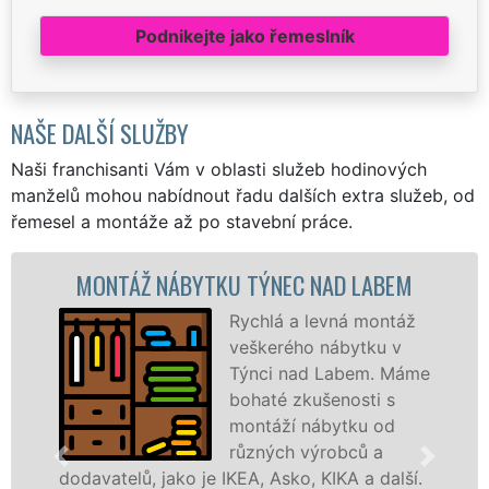
Podnikejte jako řemeslník
NAŠE DALŠÍ SLUŽBY
Naši franchisanti Vám v oblasti služeb hodinových
manželů mohou nabídnout řadu dalších extra služeb, od
řemesel a montáže až po stavební práce.
ONTÁŽ NÁBYTKU TÝNEC NAD LABEM
MON
Rychlá a levná montáž
veškerého nábytku v
Týnci nad Labem. Máme
bohaté zkušenosti s
montáží nábytku od
různých výrobců a
avatelů, jako je IKEA, Asko, KIKA a další.
různýc