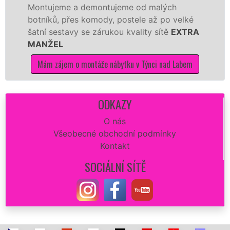
tujeme a demontujeme od malých
Ikei č
níků, přes komody, postele až po velké
Nobili
ní sestavy se zárukou kvality sítě
EXTRA
tuto k
NŽEL
kvalitn
ám zájem o montáže nábytku v Týnci nad Labem
Mám 
ODKAZY
O nás
Všeobecné obchodní podmínky
Kontakt
SOCIÁLNÍ SÍTĚ