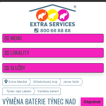
800 66 88 88
MENU
LOKALITY
SLUŽBY
Extra Manžel
Středočeský kraj
okres Kolín
Týnec nad Labem
Výměna baterií
VÝMĚNA BATERIE TÝNEC NAD
Objednat