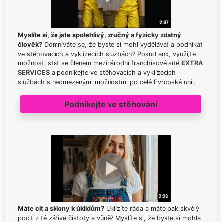
Myslíte si, že jste spolehlivý, zručný a fyzicky zdatný
člověk?
Domníváte se, že byste si mohl vydělávat a podnikat
ve stěhovacích a vyklízecích službách? Pokud ano, využijte
možnosti stát se členem mezinárodní franchisové sítě
EXTRA
SERVICES
a podnikejte ve stěhovacích a vyklízecích
službách s neomezenými možnostmi po celé Evropské unii.
Podnikejte ve stěhování
Máte cit a sklony k úklidům?
Uklízíte ráda a máte pak skvělý
pocit z té zářivé čistoty a vůně? Myslíte si, že byste si mohla