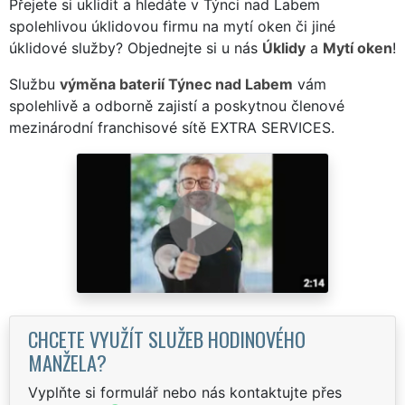
Přejete si uklidit a hledáte v Týnci nad Labem
spolehlivou úklidovou firmu na mytí oken či jiné
úklidové služby? Objednejte si u nás
Úklidy
a
Mytí oken
!
Službu
výměna baterií Týnec nad Labem
vám
spolehlivě a odborně zajistí a poskytnou členové
mezinárodní franchisové sítě EXTRA SERVICES.
CHCETE VYUŽÍT SLUŽEB HODINOVÉHO
MANŽELA?
Vyplňte si formulář nebo nás kontaktujte přes