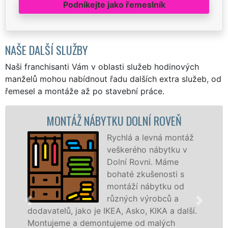
Podnikejte jako řemeslník
NAŠE DALŠÍ SLUŽBY
Naši franchisanti Vám v oblasti služeb hodinových
manželů mohou nabídnout řadu dalších extra služeb, od
řemesel a montáže až po stavební práce.
NTÁŽ NÁBYTKU DOLNÍ ROVEŇ
MONT
Rychlá a levná montáž
veškerého nábytku v
Dolní Rovni. Máme
bohaté zkušenosti s
montáží nábytku od
různých výrobců a
lů, jako je IKEA, Asko, KIKA a další.
různých vý
me a demontujeme od malých
Ikei či kva