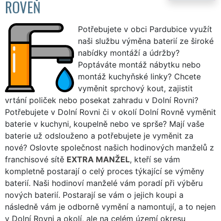
ROVEŇ
Potřebujete v obci Pardubice využít
naši službu výměna baterií ze široké
nabídky montáží a údržby?
Poptáváte montáž nábytku nebo
montáž kuchyňské linky? Chcete
vyměnit sprchový kout, zajistit
vrtání poliček nebo posekat zahradu v Dolní Rovni?
Potřebujete v Dolní Rovni či v okolí Dolní Rovně vyměnit
baterie v kuchyni, koupelně nebo ve sprše? Mají vaše
baterie už odslouženo a potřebujete je vyměnit za
nové? Oslovte společnost našich hodinových manželů z
franchisové sítě
EXTRA MANŽEL
, kteří se vám
kompletně postarají o celý proces týkající se výměny
baterií. Naši hodinoví manželé vám poradí při výběru
nových baterií. Postarají se vám o jejich koupi a
následně vám je odborně vymění a namontují, a to nejen
v Dolní Rovni a okolí, ale na celém území okresu