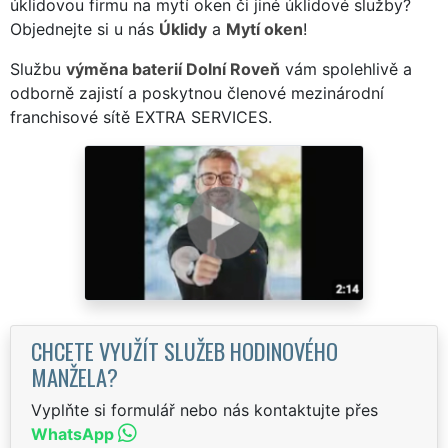
úklidovou firmu na mytí oken či jiné úklidové služby?
Objednejte si u nás
Úklidy
a
Mytí oken
!
Službu
výměna baterií Dolní Roveň
vám spolehlivě a
odborně zajistí a poskytnou členové mezinárodní
franchisové sítě EXTRA SERVICES.
CHCETE VYUŽÍT SLUŽEB HODINOVÉHO
MANŽELA?
Vyplňte si formulář nebo nás kontaktujte přes
WhatsApp