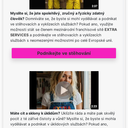
Myslíte si, že jste spolehlivý, zručný a fyzicky zdatný
člověk?
Domníváte se, že byste si mohl vydělávat a podnikat
ve stěhovacích a vyklízecích službách? Pokud ano, využijte
možnosti stát se členem mezinárodní franchisové sítě
EXTRA
SERVICES
a podnikejte ve stěhovacích a vyklízecích
službách s neomezenými možnostmi po celé Evropské unii.
Podnikejte ve stěhování
Máte cit a sklony k úklidům?
Uklízíte ráda a máte pak skvělý
pocit z té zářivé čistoty a vůně? Myslíte si, že byste si mohla
vydělávat a podnikat v úklidových službách? Pokud ano,