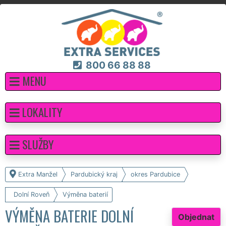
800 66 88 88
MENU
LOKALITY
SLUŽBY
Extra Manžel
Pardubický kraj
okres Pardubice
Dolní Roveň
Výměna baterií
VÝMĚNA BATERIE DOLNÍ
Objednat