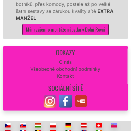
, přes komody, postele až po velké
Nobilie, m
stavy se zárukou kvality sítě
EXTRA
tuto kuchyň
L
kvalitně.
zájem o montáže nábytku v Dolní Rovni
Mám záj
ODKAZY
O nás
Všeobecné obchodní podmínky
Kontakt
SOCIÁLNÍ SÍTĚ