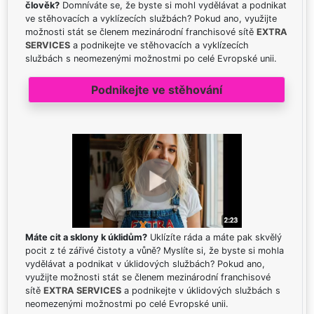
člověk?
Domníváte se, že byste si mohl vydělávat a podnikat
ve stěhovacích a vyklízecích službách? Pokud ano, využijte
možnosti stát se členem mezinárodní franchisové sítě
EXTRA
SERVICES
a podnikejte ve stěhovacích a vyklízecích
službách s neomezenými možnostmi po celé Evropské unii.
Podnikejte ve stěhování
Máte cit a sklony k úklidům?
Uklízíte ráda a máte pak skvělý
pocit z té zářivé čistoty a vůně? Myslíte si, že byste si mohla
vydělávat a podnikat v úklidových službách? Pokud ano,
využijte možnosti stát se členem mezinárodní franchisové
sítě
EXTRA SERVICES
a podnikejte v úklidových službách s
neomezenými možnostmi po celé Evropské unii.