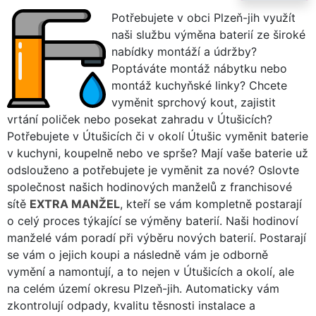
Potřebujete v obci Plzeň-jih využít
naši službu výměna baterií ze široké
nabídky montáží a údržby?
Poptáváte montáž nábytku nebo
montáž kuchyňské linky? Chcete
vyměnit sprchový kout, zajistit
vrtání poliček nebo posekat zahradu v Útušicích?
Potřebujete v Útušicích či v okolí Útušic vyměnit baterie
v kuchyni, koupelně nebo ve sprše? Mají vaše baterie už
odslouženo a potřebujete je vyměnit za nové? Oslovte
společnost našich hodinových manželů z franchisové
sítě
EXTRA MANŽEL
, kteří se vám kompletně postarají
o celý proces týkající se výměny baterií. Naši hodinoví
manželé vám poradí při výběru nových baterií. Postarají
se vám o jejich koupi a následně vám je odborně
vymění a namontují, a to nejen v Útušicích a okolí, ale
na celém území okresu Plzeň-jih. Automaticky vám
zkontrolují odpady, kvalitu těsnosti instalace a