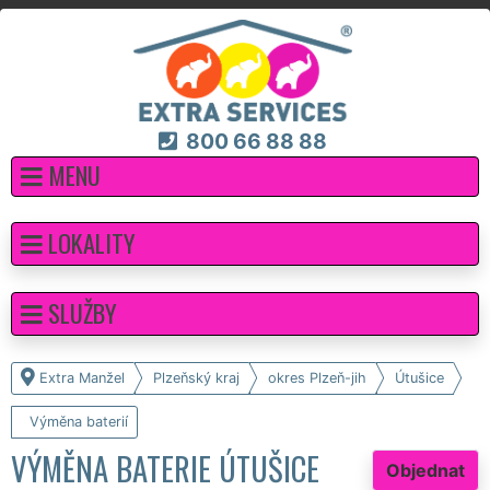
800 66 88 88
MENU
LOKALITY
SLUŽBY
Extra Manžel
Plzeňský kraj
okres Plzeň-jih
Útušice
Výměna baterií
VÝMĚNA BATERIE ÚTUŠICE
Objednat