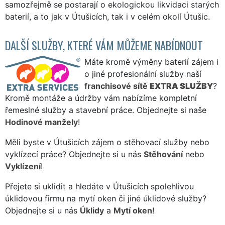
samozřejmě se postarají o ekologickou likvidaci starých
baterií, a to jak v Útušicích, tak i v celém okolí Útušic.
DALŠÍ SLUŽBY, KTERÉ VÁM MŮŽEME NABÍDNOUT
Máte kromě výměny baterií zájem i
o jiné profesionální služby naší
franchisové sítě
EXTRA SLUŽBY
?
Kromě montáže a údržby vám nabízíme kompletní
řemeslné služby a stavební práce. Objednejte si naše
Hodinové manžely
!
Měli byste v Útušicích zájem o stěhovací služby nebo
vyklízecí práce? Objednejte si u nás
Stěhování
nebo
Vyklízení
!
Přejete si uklidit a hledáte v Útušicích spolehlivou
úklidovou firmu na mytí oken či jiné úklidové služby?
Objednejte si u nás
Úklidy
a
Mytí oken
!