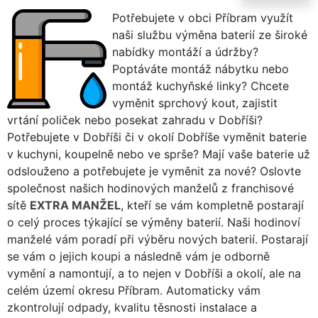
Potřebujete v obci Příbram využít
naši službu výměna baterií ze široké
nabídky montáží a údržby?
Poptáváte montáž nábytku nebo
montáž kuchyňské linky? Chcete
vyměnit sprchový kout, zajistit
vrtání poliček nebo posekat zahradu v Dobříši?
Potřebujete v Dobříši či v okolí Dobříše vyměnit baterie
v kuchyni, koupelně nebo ve sprše? Mají vaše baterie už
odslouženo a potřebujete je vyměnit za nové? Oslovte
společnost našich hodinových manželů z franchisové
sítě
EXTRA MANŽEL
, kteří se vám kompletně postarají
o celý proces týkající se výměny baterií. Naši hodinoví
manželé vám poradí při výběru nových baterií. Postarají
se vám o jejich koupi a následně vám je odborně
vymění a namontují, a to nejen v Dobříši a okolí, ale na
celém území okresu Příbram. Automaticky vám
zkontrolují odpady, kvalitu těsnosti instalace a