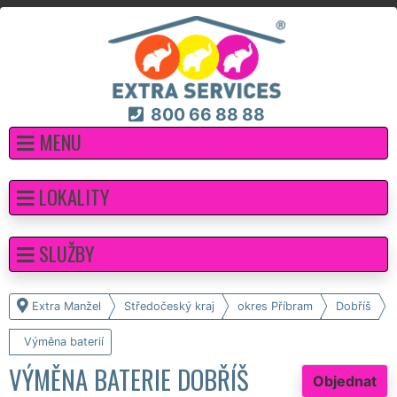
800 66 88 88
MENU
LOKALITY
SLUŽBY
Extra Manžel
Středočeský kraj
okres Příbram
Dobříš
Výměna baterií
VÝMĚNA BATERIE DOBŘÍŠ
Objednat