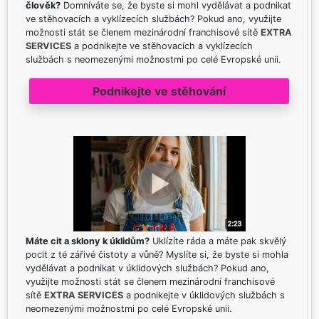
člověk?
Domníváte se, že byste si mohl vydělávat a podnikat
ve stěhovacích a vyklízecích službách? Pokud ano, využijte
možnosti stát se členem mezinárodní franchisové sítě
EXTRA
SERVICES
a podnikejte ve stěhovacích a vyklízecích
službách s neomezenými možnostmi po celé Evropské unii.
Podnikejte ve stěhování
Máte cit a sklony k úklidům?
Uklízíte ráda a máte pak skvělý
pocit z té zářivé čistoty a vůně? Myslíte si, že byste si mohla
vydělávat a podnikat v úklidových službách? Pokud ano,
využijte možnosti stát se členem mezinárodní franchisové
sítě
EXTRA SERVICES
a podnikejte v úklidových službách s
neomezenými možnostmi po celé Evropské unii.