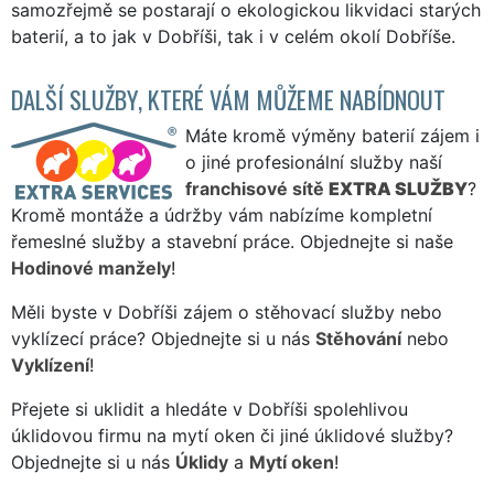
samozřejmě se postarají o ekologickou likvidaci starých
baterií, a to jak v Dobříši, tak i v celém okolí Dobříše.
DALŠÍ SLUŽBY, KTERÉ VÁM MŮŽEME NABÍDNOUT
Máte kromě výměny baterií zájem i
o jiné profesionální služby naší
franchisové sítě
EXTRA SLUŽBY
?
Kromě montáže a údržby vám nabízíme kompletní
řemeslné služby a stavební práce. Objednejte si naše
Hodinové manžely
!
Měli byste v Dobříši zájem o stěhovací služby nebo
vyklízecí práce? Objednejte si u nás
Stěhování
nebo
Vyklízení
!
Přejete si uklidit a hledáte v Dobříši spolehlivou
úklidovou firmu na mytí oken či jiné úklidové služby?
Objednejte si u nás
Úklidy
a
Mytí oken
!