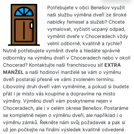
Potřebujete v obci Benešov využít
naši službu výměna dveří ze široké
nabídky řemesel a služeb? Chcete
vymalovat, vyčistit ucpaný odpad,
vyměnit dveře v Choceradech vždy
velmi odborně, kvalitně a rychle?
Nutně potřebujete vyměnit dveře a hledáte správné
odborníky na výměnu dveří v Choceradech nebo v okolí
Chocerad? Kontaktujte naši franchisovou síť
EXTRA
MANŽEL
a naši hodinoví manželé se vám o výměnu
dveří postarají přesně ve vámi zvoleném termínu.
Libovolný druh dveří vám vyměníme, a pokud si budete
přát i je místo vás koupíme a dopravíme na místo
výměny. Výměnu dveří vám poskytneme nejen v
Choceradech, ale i v celém okrese Benešov. Postaráme
se kompletně nejen o výměnu dveří, ale například i o
výměnu zámků. Řekněte nám svůj požadavek a pak si
už jen počkejte na finální výsledek kvalitně odvedené