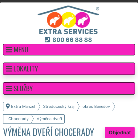
800 66 88 88
MENU
LOKALITY
SLUŽBY
Extra Manžel
Středočeský kraj
okres Benešov
Chocerady
Výměna dveří
VÝMĚNA DVEŘÍ CHOCERADY
Objednat