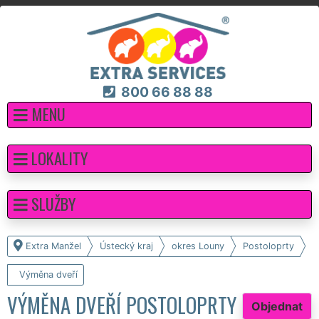
800 66 88 88
MENU
LOKALITY
SLUŽBY
Extra Manžel
Ústecký kraj
okres Louny
Postoloprty
Výměna dveří
VÝMĚNA DVEŘÍ POSTOLOPRTY
Objednat