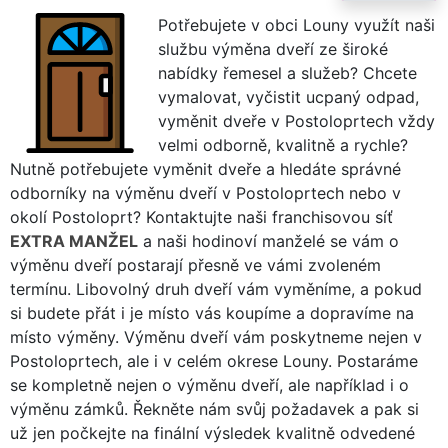
Potřebujete v obci Louny využít naši
službu výměna dveří ze široké
nabídky řemesel a služeb? Chcete
vymalovat, vyčistit ucpaný odpad,
vyměnit dveře v Postoloprtech vždy
velmi odborně, kvalitně a rychle?
Nutně potřebujete vyměnit dveře a hledáte správné
odborníky na výměnu dveří v Postoloprtech nebo v
okolí Postoloprt? Kontaktujte naši franchisovou síť
EXTRA MANŽEL
a naši hodinoví manželé se vám o
výměnu dveří postarají přesně ve vámi zvoleném
termínu. Libovolný druh dveří vám vyměníme, a pokud
si budete přát i je místo vás koupíme a dopravíme na
místo výměny. Výměnu dveří vám poskytneme nejen v
Postoloprtech, ale i v celém okrese Louny. Postaráme
se kompletně nejen o výměnu dveří, ale například i o
výměnu zámků. Řekněte nám svůj požadavek a pak si
už jen počkejte na finální výsledek kvalitně odvedené