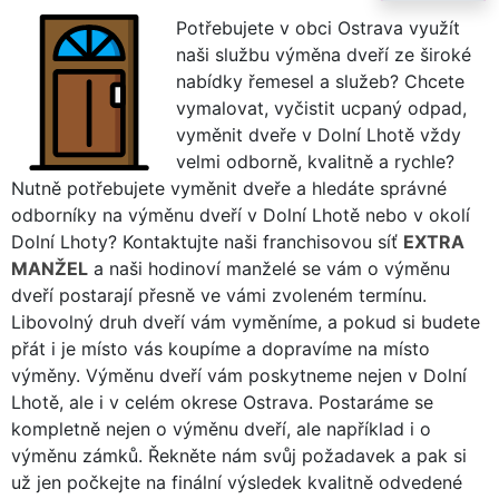
Potřebujete v obci Ostrava využít
naši službu výměna dveří ze široké
nabídky řemesel a služeb? Chcete
vymalovat, vyčistit ucpaný odpad,
vyměnit dveře v Dolní Lhotě vždy
velmi odborně, kvalitně a rychle?
Nutně potřebujete vyměnit dveře a hledáte správné
odborníky na výměnu dveří v Dolní Lhotě nebo v okolí
Dolní Lhoty? Kontaktujte naši franchisovou síť
EXTRA
MANŽEL
a naši hodinoví manželé se vám o výměnu
dveří postarají přesně ve vámi zvoleném termínu.
Libovolný druh dveří vám vyměníme, a pokud si budete
přát i je místo vás koupíme a dopravíme na místo
výměny. Výměnu dveří vám poskytneme nejen v Dolní
Lhotě, ale i v celém okrese Ostrava. Postaráme se
kompletně nejen o výměnu dveří, ale například i o
výměnu zámků. Řekněte nám svůj požadavek a pak si
už jen počkejte na finální výsledek kvalitně odvedené