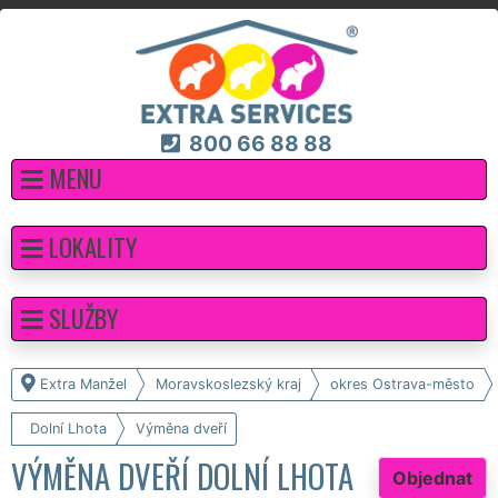
800 66 88 88
MENU
LOKALITY
SLUŽBY
Extra Manžel
Moravskoslezský kraj
okres Ostrava-město
Dolní Lhota
Výměna dveří
VÝMĚNA DVEŘÍ DOLNÍ LHOTA
Objednat