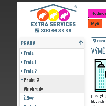
Hodino
Mytí
800 66 88 88
PRAHA
Extra
VÝMĚ
Praha
Praha 1
Praha 2
Praha 3
Vinohrady
poskytu
Žižkov
libovol