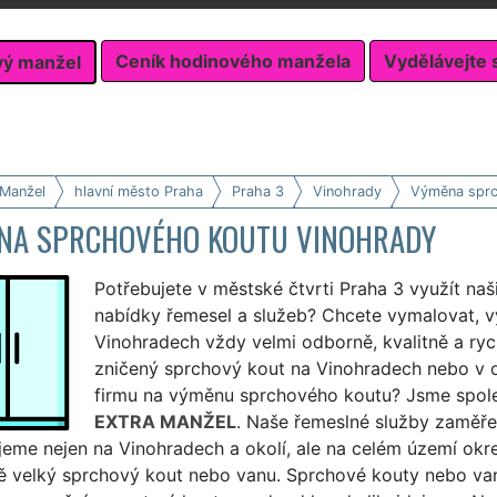
Ceník hodinového manžela
Vydělávejte 
vý manžel
 Manžel
hlavní město Praha
Praha 3
Vinohrady
Výměna sprc
NA SPRCHOVÉHO KOUTU VINOHRADY
Potřebujete v městské čtvrti Praha 3 využít na
nabídky řemesel a služeb? Chcete vymalovat, v
Vinohradech vždy velmi odborně, kvalitně a ryc
zničený sprchový kout na Vinohradech nebo v ok
firmu na výměnu sprchového koutu? Jsme společn
EXTRA MANŽEL
. Naše řemeslné služby zaměř
jeme nejen na Vinohradech a okolí, ale na celém území ok
ně velký sprchový kout nebo vanu. Sprchové kouty nebo va