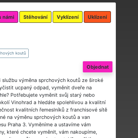
s námi
Stěhování
Vyklízení
Uklízení
hových koutů
Objednat
ši službu výměna sprchových koutů ze široké
yčistit ucpaný odpad, vyměnit dveře na
hle? Potřebujete vyměnit svůj starý nebo
olí Vinohrad a hledáte spolehlivou a kvalitní
ost kvalitních řemeslníků z franchisové sítě
ené na výměnu sprchových koutů a van
resu Praha 3. Vyměníme a ustavíme vám
ny, které chcete vyměnit, vám nakoupíme,