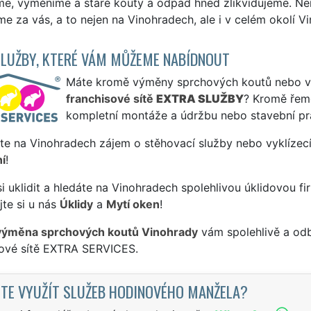
e, vyměníme a staré kouty a odpad hned zlikvidujeme. Nem
e za vás, a to nejen na Vinohradech, ale i v celém okolí V
SLUŽBY, KTERÉ VÁM MŮŽEME NABÍDNOUT
Máte kromě výměny sprchových koutů nebo van 
franchisové sítě
EXTRA SLUŽBY
? Kromě řem
kompletní montáže a údržbu nebo stavební pr
te na Vinohradech zájem o stěhovací služby nebo vyklízecí
í
!
si uklidit a hledáte na Vinohradech spolehlivou úklidovou fi
te si u nás
Úklidy
a
Mytí oken
!
výměna sprchových koutů Vinohrady
vám spolehlivě a odb
sové sítě EXTRA SERVICES.
TE VYUŽÍT SLUŽEB HODINOVÉHO MANŽELA?