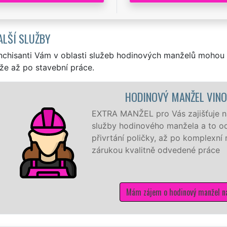
ALŠÍ SLUŽBY
nchisanti Vám v oblasti služeb hodinových manželů mohou 
že až po stavební práce.
HODINOVÝ MANŽEL VIN
EXTRA MANŽEL pro Vás zajišťuje na
služby hodinového manžela a to od
přivrtání poličky, až po komplexní
zárukou kvalitně odvedené práce
Mám zájem o hodinový manžel n