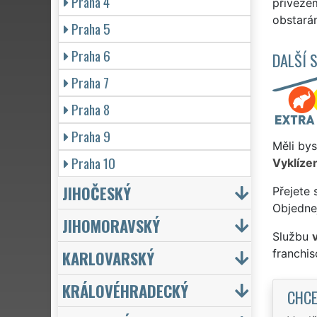
Praha 4
přivezem
obstarám
Praha 5
Praha 6
DALŠÍ 
Praha 7
Praha 8
Praha 9
Měli bys
Praha 10
Vyklízen
JIHOČESKÝ
Přejete 
Objednej
JIHOMORAVSKÝ
Službu
KARLOVARSKÝ
franchi
KRÁLOVÉHRADECKÝ
CHCE