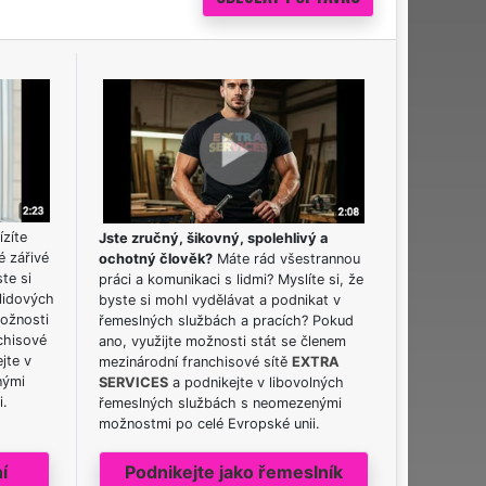
ízíte
Jste zručný, šikovný, spolehlivý a
é zářivé
ochotný člověk?
Máte rád všestrannou
ste si
práci a komunikaci s lidmi? Myslíte si, že
lidových
byste si mohl vydělávat a podnikat v
možnosti
řemeslných službách a pracích? Pokud
chisové
ano, využijte možnosti stát se členem
jte v
mezinárodní franchisové sítě
EXTRA
nými
SERVICES
a podnikejte v libovolných
i.
řemeslných službách s neomezenými
možnostmi po celé Evropské unii.
í
Podnikejte jako řemeslník