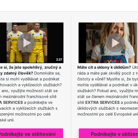
e si, že jste spolehlivý, zručný a
Máte cit a sklony k úklidům?
Ukl
ky zdatný člověk?
Domníváte se,
ráda a máte pak skvělý pocit z t
te si mohl vydělávat a podnikat
čistoty a vůně? Myslíte si, že by
hovacích a vyklízecích službách?
mohla vydělávat a podnikat v úk
ano, využijte možnosti stát se
službách? Pokud ano, využijte 
m mezinárodní franchisové sítě
stát se členem mezinárodní fran
A SERVICES
a podnikejte ve
sítě
EXTRA SERVICES
a podnike
acích a vyklízecích službách s
úklidových službách s neomeze
zenými možnostmi po celé
možnostmi po celé Evropské uni
ké unii.
Podnikejte ve stěhování
Podnikejte v uklízen