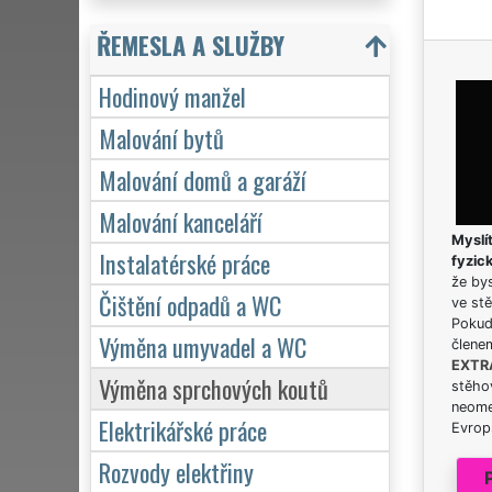
ŘEMESLA A SLUŽBY
Hodinový manžel
Malování bytů
Malování domů a garáží
Malování kanceláří
Myslít
Instalatérské práce
fyzic
že bys
Čištění odpadů a WC
ve stě
Pokud 
Výměna umyvadel a WC
člene
EXTR
Výměna sprchových koutů
stěhov
neome
Elektrikářské práce
Evrops
Rozvody elektřiny