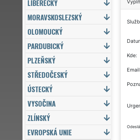
LIBERECKÝ
Vyplň
MORAVSKOSLEZSKÝ
Služb
OLOMOUCKÝ
Datu
PARDUBICKÝ
Kde
PLZEŇSKÝ
Email
STŘEDOČESKÝ
Pozn
ÚSTECKÝ
VYSOČINA
Urgen
ZLÍNSKÝ
Odeslá
EVROPSKÁ UNIE