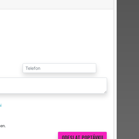
i
en.