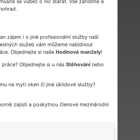
usíte se vůbec o nic starat. Vše zařídíme a
inohrad.
zájem i o jiné profesionální služby naší
eslných služeb vám můžeme nabídnout
áce. Objednejte si naše
Hodinové manžely
!
 práce? Objednejte si u nás
Stěhování
nebo
rmu na mytí oken či jiné úklidové služby?
orně zajistí a poskytnou členové mezinárodní