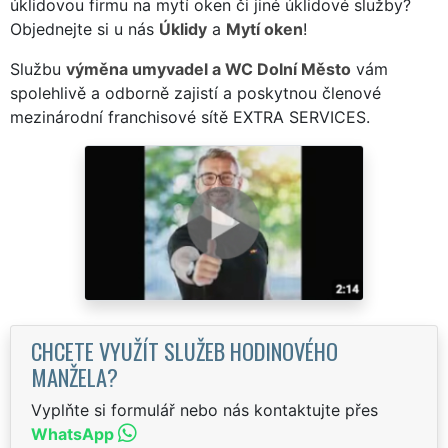
úklidovou firmu na mytí oken či jiné úklidové služby?
Objednejte si u nás
Úklidy
a
Mytí oken
!
Službu
výměna umyvadel a WC Dolní Město
vám
spolehlivě a odborně zajistí a poskytnou členové
mezinárodní franchisové sítě EXTRA SERVICES.
CHCETE VYUŽÍT SLUŽEB HODINOVÉHO
MANŽELA?
Vyplňte si formulář nebo nás kontaktujte přes
WhatsApp