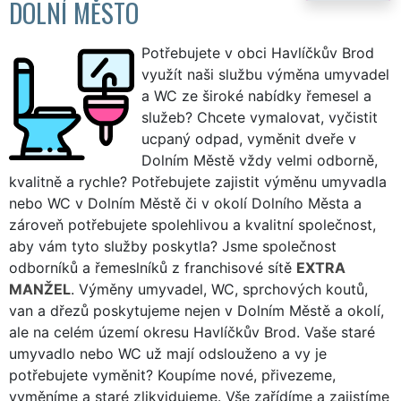
DOLNÍ MĚSTO
Potřebujete v obci Havlíčkův Brod
využít naši službu výměna umyvadel
a WC ze široké nabídky řemesel a
služeb? Chcete vymalovat, vyčistit
ucpaný odpad, vyměnit dveře v
Dolním Městě vždy velmi odborně,
kvalitně a rychle? Potřebujete zajistit výměnu umyvadla
nebo WC v Dolním Městě či v okolí Dolního Města a
zároveň potřebujete spolehlivou a kvalitní společnost,
aby vám tyto služby poskytla? Jsme společnost
odborníků a řemeslníků z franchisové sítě
EXTRA
MANŽEL
. Výměny umyvadel, WC, sprchových koutů,
van a dřezů poskytujeme nejen v Dolním Městě a okolí,
ale na celém území okresu Havlíčkův Brod. Vaše staré
umyvadlo nebo WC už mají odslouženo a vy je
potřebujete vyměnit? Koupíme nové, přivezeme,
vyměníme a staré zlikvidujeme. Vše zařídíme a zajistíme