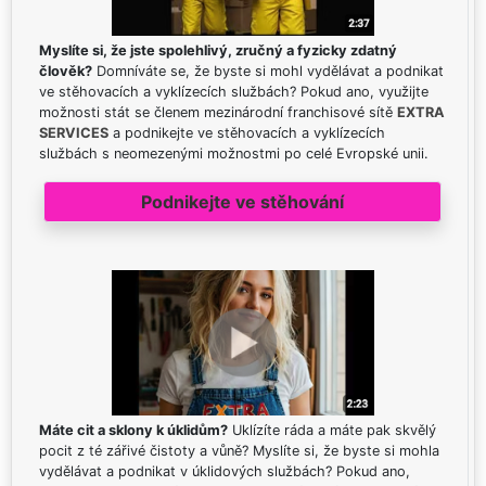
Myslíte si, že jste spolehlivý, zručný a fyzicky zdatný
člověk?
Domníváte se, že byste si mohl vydělávat a podnikat
ve stěhovacích a vyklízecích službách? Pokud ano, využijte
možnosti stát se členem mezinárodní franchisové sítě
EXTRA
SERVICES
a podnikejte ve stěhovacích a vyklízecích
službách s neomezenými možnostmi po celé Evropské unii.
Podnikejte ve stěhování
Máte cit a sklony k úklidům?
Uklízíte ráda a máte pak skvělý
pocit z té zářivé čistoty a vůně? Myslíte si, že byste si mohla
vydělávat a podnikat v úklidových službách? Pokud ano,