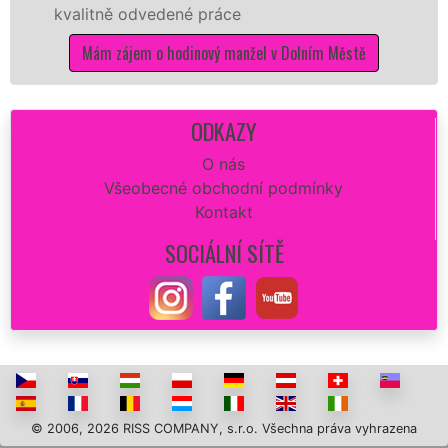
odvedené práce
Vám zajistit n
opravu zdi či
em o hodinový manžel v Dolním Městě
dokonalý výs
Mám zájem
ODKAZY
O nás
Všeobecné obchodní podmínky
Kontakt
SOCIÁLNÍ SÍTĚ