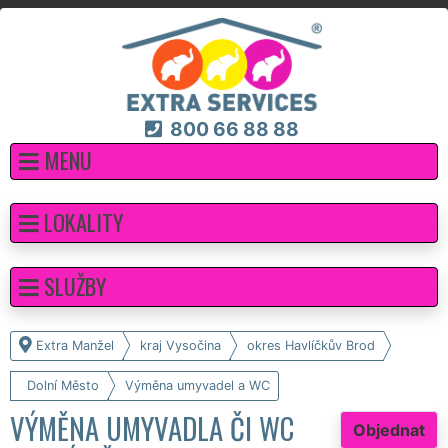
800 66 88 88
MENU
LOKALITY
SLUŽBY
Extra Manžel
kraj Vysočina
okres Havlíčkův Brod
Dolní Město
Výměna umyvadel a WC
VÝMĚNA UMYVADLA ČI WC
Objednat