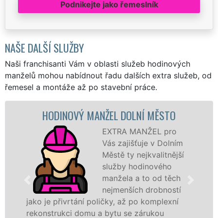
Podnikejte jako řemeslník
NAŠE DALŠÍ SLUŽBY
Naši franchisanti Vám v oblasti služeb hodinových
manželů mohou nabídnout řadu dalších extra služeb, od
řemesel a montáže až po stavební práce.
NOVÝ MANŽEL DOLNÍ MĚSTO
MALOV
EXTRA MANŽEL pro
Vás zajišťuje v Dolním
Městě ty nejkvalitnější
služby hodinového
manžela a to od těch
nejmenších drobností
ivrtání poličky, až po komplexní
hodinoví man
kci domu a bytu se zárukou
sítě
EXTRA 