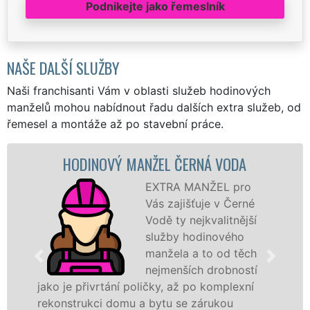
Podnikejte jako řemeslník
NAŠE DALŠÍ SLUŽBY
Naši franchisanti Vám v oblasti služeb hodinových
manželů mohou nabídnout řadu dalších extra služeb, od
řemesel a montáže až po stavební práce.
HODINOVÝ MANŽEL ČERNÁ VODA
EXTRA MANŽEL pro
Vás zajišťuje v Černé
Vodě ty nejkvalitnější
služby hodinového
manžela a to od těch
nejmenších drobností
o je přivrtání poličky, až po komplexní
hodino
onstrukci domu a bytu se zárukou
sítě
E