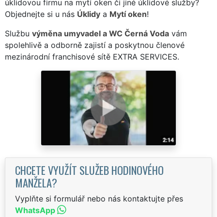
úklidovou firmu na mytí oken či jiné úklidové služby?
Objednejte si u nás
Úklidy
a
Mytí oken
!
Službu
výměna umyvadel a WC Černá Voda
vám
spolehlivě a odborně zajistí a poskytnou členové
mezinárodní franchisové sítě EXTRA SERVICES.
CHCETE VYUŽÍT SLUŽEB HODINOVÉHO
MANŽELA?
Vyplňte si formulář nebo nás kontaktujte přes
WhatsApp