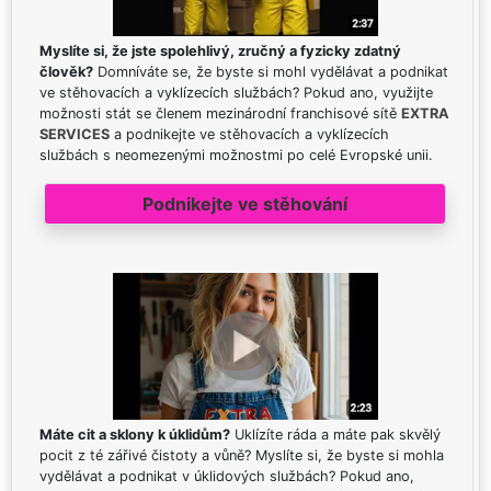
Myslíte si, že jste spolehlivý, zručný a fyzicky zdatný
člověk?
Domníváte se, že byste si mohl vydělávat a podnikat
ve stěhovacích a vyklízecích službách? Pokud ano, využijte
možnosti stát se členem mezinárodní franchisové sítě
EXTRA
SERVICES
a podnikejte ve stěhovacích a vyklízecích
službách s neomezenými možnostmi po celé Evropské unii.
Podnikejte ve stěhování
Máte cit a sklony k úklidům?
Uklízíte ráda a máte pak skvělý
pocit z té zářivé čistoty a vůně? Myslíte si, že byste si mohla
vydělávat a podnikat v úklidových službách? Pokud ano,