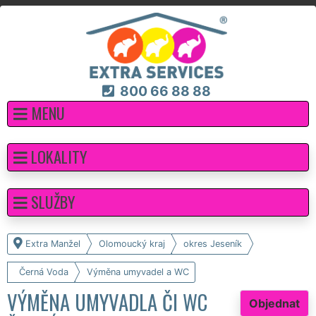
800 66 88 88
MENU
LOKALITY
SLUŽBY
Extra Manžel
Olomoucký kraj
okres Jeseník
Černá Voda
Výměna umyvadel a WC
VÝMĚNA UMYVADLA ČI WC
Objednat