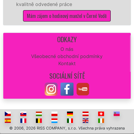
litně odvedené práce
Vám zaj
opravu
Mám zájem o hodinový manžel v Černé Vodě
dokona
ODKAZY
O nás
Všeobecné obchodní podmínky
Kontakt
SOCIÁLNÍ SÍTĚ