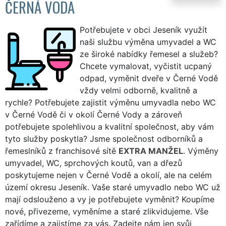
ČERNÁ VODA
Potřebujete v obci Jeseník využít
naši službu výměna umyvadel a WC
ze široké nabídky řemesel a služeb?
Chcete vymalovat, vyčistit ucpaný
odpad, vyměnit dveře v Černé Vodě
vždy velmi odborně, kvalitně a
rychle? Potřebujete zajistit výměnu umyvadla nebo WC
v Černé Vodě či v okolí Černé Vody a zároveň
potřebujete spolehlivou a kvalitní společnost, aby vám
tyto služby poskytla? Jsme společnost odborníků a
řemeslníků z franchisové sítě
EXTRA MANŽEL
. Výměny
umyvadel, WC, sprchových koutů, van a dřezů
poskytujeme nejen v Černé Vodě a okolí, ale na celém
území okresu Jeseník. Vaše staré umyvadlo nebo WC už
mají odslouženo a vy je potřebujete vyměnit? Koupíme
nové, přivezeme, vyměníme a staré zlikvidujeme. Vše
zařídíme a zajistíme za vás. Zadejte nám jen svůj