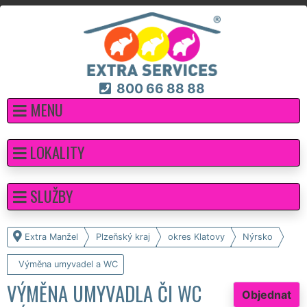
800 66 88 88
MENU
LOKALITY
SLUŽBY
Extra Manžel
Plzeňský kraj
okres Klatovy
Nýrsko
Výměna umyvadel a WC
VÝMĚNA UMYVADLA ČI WC
Objednat