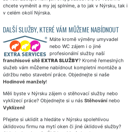
chcete vyměnit a my jej splníme, a to jak v Nýrsku, tak i
v celém okolí Nýrska.
DALŠÍ SLUŽBY, KTERÉ VÁM MŮŽEME NABÍDNOUT
Máte kromě výměny umyvadel
nebo WC zájem i o jiné
profesionální služby naší
franchisové sítě
EXTRA SLUŽBY
? Kromě řemeslných
služeb vám můžeme nabídnout kompletní montáže a
údržbu nebo stavební práce. Objednejte si naše
Hodinové manžely
!
Měli byste v Nýrsku zájem o stěhovací služby nebo
vyklízecí práce? Objednejte si u nás
Stěhování
nebo
Vyklízení
!
Přejete si uklidit a hledáte v Nýrsku spolehlivou
úklidovou firmu na mytí oken či jiné úklidové služby?