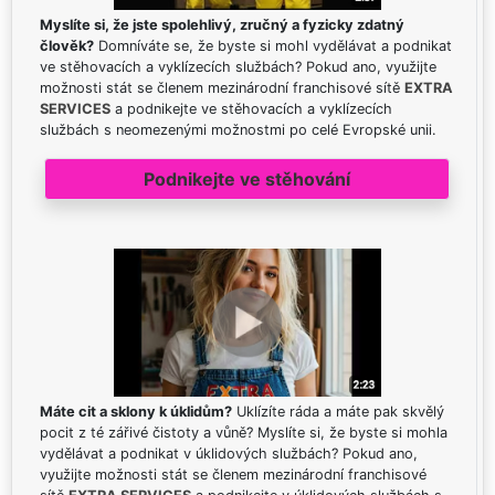
Myslíte si, že jste spolehlivý, zručný a fyzicky zdatný
člověk?
Domníváte se, že byste si mohl vydělávat a podnikat
ve stěhovacích a vyklízecích službách? Pokud ano, využijte
možnosti stát se členem mezinárodní franchisové sítě
EXTRA
SERVICES
a podnikejte ve stěhovacích a vyklízecích
službách s neomezenými možnostmi po celé Evropské unii.
Podnikejte ve stěhování
Máte cit a sklony k úklidům?
Uklízíte ráda a máte pak skvělý
pocit z té zářivé čistoty a vůně? Myslíte si, že byste si mohla
vydělávat a podnikat v úklidových službách? Pokud ano,
využijte možnosti stát se členem mezinárodní franchisové