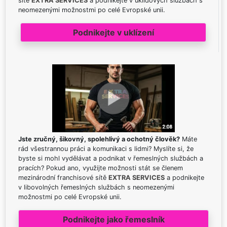
sítě
EXTRA SERVICES
a podnikejte v úklidových službách s
neomezenými možnostmi po celé Evropské unii.
Podnikejte v uklízení
Jste zručný, šikovný, spolehlivý a ochotný člověk?
Máte
rád všestrannou práci a komunikaci s lidmi? Myslíte si, že
byste si mohl vydělávat a podnikat v řemeslných službách a
pracích? Pokud ano, využijte možnosti stát se členem
mezinárodní franchisové sítě
EXTRA SERVICES
a podnikejte
v libovolných řemeslných službách s neomezenými
možnostmi po celé Evropské unii.
Podnikejte jako řemeslník