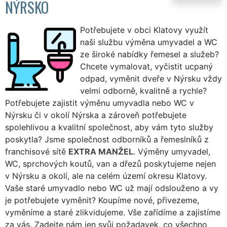
NÝRSKO
Potřebujete v obci Klatovy využít
naši službu výměna umyvadel a WC
ze široké nabídky řemesel a služeb?
Chcete vymalovat, vyčistit ucpaný
odpad, vyměnit dveře v Nýrsku vždy
velmi odborně, kvalitně a rychle?
Potřebujete zajistit výměnu umyvadla nebo WC v
Nýrsku či v okolí Nýrska a zároveň potřebujete
spolehlivou a kvalitní společnost, aby vám tyto služby
poskytla? Jsme společnost odborníků a řemeslníků z
franchisové sítě
EXTRA MANŽEL
. Výměny umyvadel,
WC, sprchových koutů, van a dřezů poskytujeme nejen
v Nýrsku a okolí, ale na celém území okresu Klatovy.
Vaše staré umyvadlo nebo WC už mají odslouženo a vy
je potřebujete vyměnit? Koupíme nové, přivezeme,
vyměníme a staré zlikvidujeme. Vše zařídíme a zajistíme
za vás. Zadejte nám jen svůj požadavek, co všechno