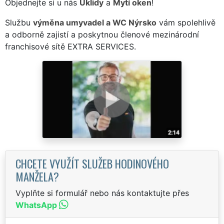
Objednejte si u nás
Úklidy
a
Mytí oken
!
Službu
výměna umyvadel a WC Nýrsko
vám spolehlivě
a odborně zajistí a poskytnou členové mezinárodní
franchisové sítě EXTRA SERVICES.
CHCETE VYUŽÍT SLUŽEB HODINOVÉHO
MANŽELA?
Vyplňte si formulář nebo nás kontaktujte přes
WhatsApp