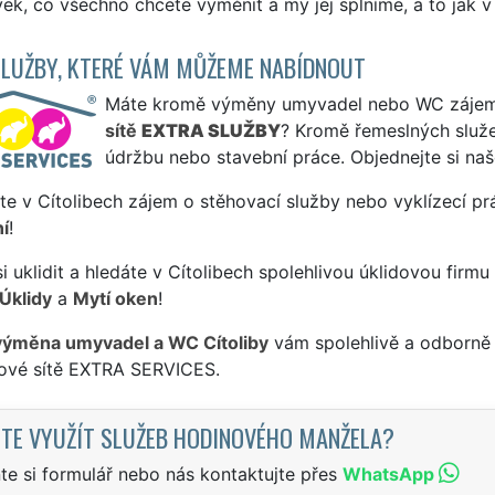
k, co všechno chcete vyměnit a my jej splníme, a to jak v Cí
SLUŽBY, KTERÉ VÁM MŮŽEME NABÍDNOUT
Máte kromě výměny umyvadel nebo WC zájem i 
sítě
EXTRA SLUŽBY
? Kromě řemeslných slu
údržbu nebo stavební práce. Objednejte si na
te v Cítolibech zájem o stěhovací služby nebo vyklízecí pr
í
!
si uklidit a hledáte v Cítolibech spolehlivou úklidovou firm
Úklidy
a
Mytí oken
!
výměna umyvadel a WC Cítoliby
vám spolehlivě a odborně 
sové sítě EXTRA SERVICES.
TE VYUŽÍT SLUŽEB HODINOVÉHO MANŽELA?
te si formulář nebo nás kontaktujte přes
WhatsApp