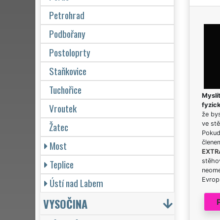
Petrohrad
Podbořany
Postoloprty
Staňkovice
Tuchořice
Myslít
Vroutek
fyzic
že bys
Žatec
ve stě
Pokud 
Most
člene
EXTR
Teplice
stěhov
neome
Ústí nad Labem
Evrops
VYSOČINA