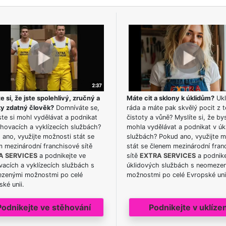
e si, že jste spolehlivý, zručný a
Máte cit a sklony k úklidům?
Ukl
ky zdatný člověk?
Domníváte se,
ráda a máte pak skvělý pocit z t
te si mohl vydělávat a podnikat
čistoty a vůně? Myslíte si, že by
hovacích a vyklízecích službách?
mohla vydělávat a podnikat v úk
ano, využijte možnosti stát se
službách? Pokud ano, využijte 
m mezinárodní franchisové sítě
stát se členem mezinárodní fran
A SERVICES
a podnikejte ve
sítě
EXTRA SERVICES
a podnike
acích a vyklízecích službách s
úklidových službách s neomeze
zenými možnostmi po celé
možnostmi po celé Evropské uni
ké unii.
Podnikejte ve stěhování
Podnikejte v uklízen