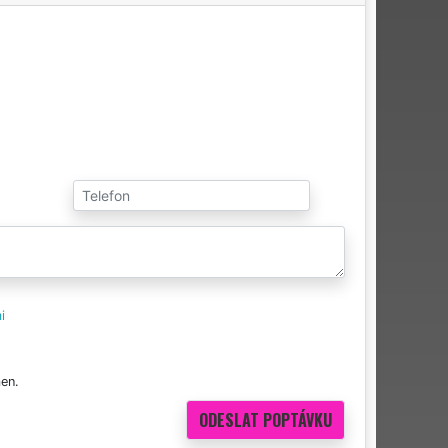
i
en.