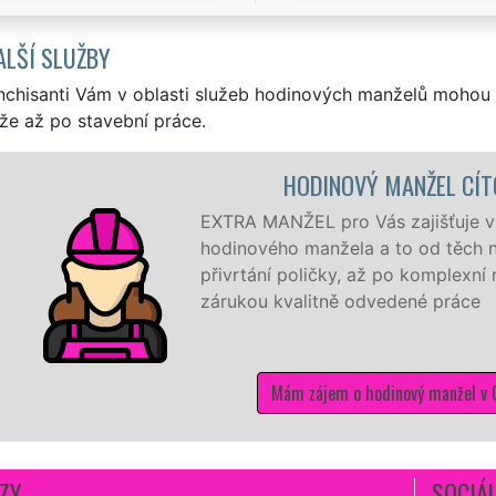
ALŠÍ SLUŽBY
nchisanti Vám v oblasti služeb hodinových manželů mohou 
že až po stavební práce.
HODINOVÝ MANŽEL CÍTOLIBY
ANŽEL pro Vás zajišťuje v Cítolibech ty nejkvalitnější slu
ého manžela a to od těch nejmenších drobností jako je
ní poličky, až po komplexní rekonstrukci domu a bytu se
u kvalitně odvedené práce
Mám zájem o hodinový manžel v Cítolibech
ZY
SOCIÁL