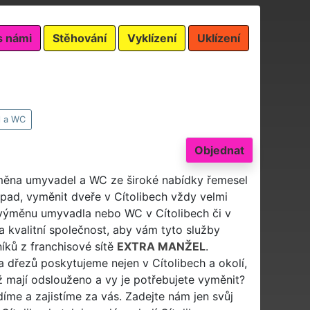
s námi
Stěhování
Vyklízení
Uklízení
l a WC
Objednat
ýměna umyvadel a WC ze široké nabídky řemesel
pad, vyměnit dveře v Cítolibech vždy velmi
it výměnu umyvadla nebo WC v Cítolibech či v
a kvalitní společnost, aby vám tyto služby
íků z franchisové sítě
EXTRA MANŽEL
.
dřezů poskytujeme nejen v Cítolibech a okolí,
 mají odslouženo a vy je potřebujete vyměnit?
íme a zajistíme za vás. Zadejte nám jen svůj