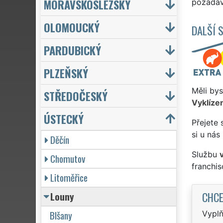
MORAVSKOSLEZSKÝ
požadave
OLOMOUCKÝ
DALŠÍ 
PARDUBICKÝ
PLZEŇSKÝ
Měli bys
STŘEDOČESKÝ
Vyklízen
ÚSTECKÝ
Přejete 
si u nás
Děčín
Službu
Chomutov
franchi
Litoměřice
CHCE
Louny
Blšany
Vyplň