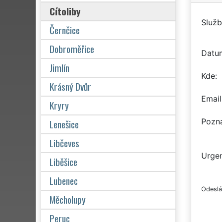
Cítoliby
Služb
Černčice
Dobroměřice
Datu
Jimlín
Kde
Krásný Dvůr
Email
Kryry
Pozn
Lenešice
Libčeves
Urgen
Liběšice
Lubenec
Odeslá
Měcholupy
Peruc