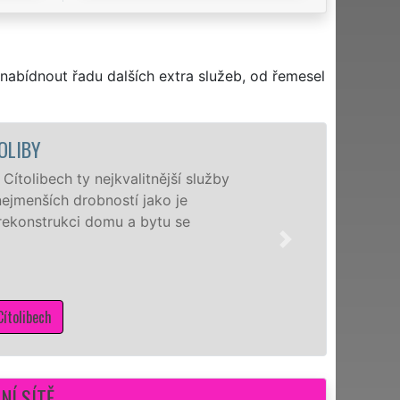
nabídnout řadu dalších extra služeb, od řemesel
žby
Nabízíme 
nejžádaněj
manželé p
schopni Vá
potřebné 
NÍ SÍTĚ