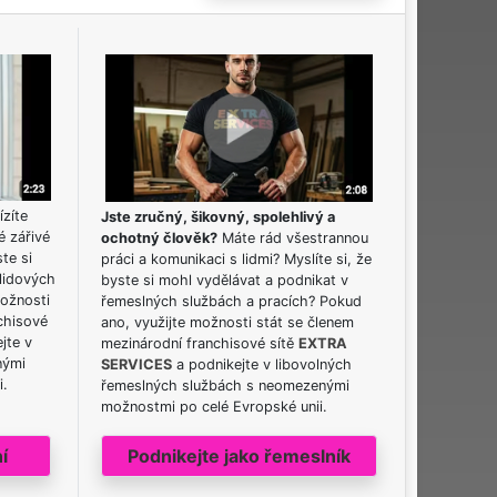
ízíte
Jste zručný, šikovný, spolehlivý a
é zářivé
ochotný člověk?
Máte rád všestrannou
ste si
práci a komunikaci s lidmi? Myslíte si, že
lidových
byste si mohl vydělávat a podnikat v
možnosti
řemeslných službách a pracích? Pokud
chisové
ano, využijte možnosti stát se členem
jte v
mezinárodní franchisové sítě
EXTRA
nými
SERVICES
a podnikejte v libovolných
i.
řemeslných službách s neomezenými
možnostmi po celé Evropské unii.
í
Podnikejte jako řemeslník