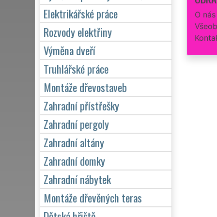
Elektrikářské práce
O nás
Všeob
Rozvody elektřiny
Konta
Výměna dveří
Truhlářské práce
Montáže dřevostaveb
Zahradní přístřešky
Zahradní pergoly
Zahradní altány
Zahradní domky
Zahradní nábytek
Montáže dřevěných teras
Dětská hřiště