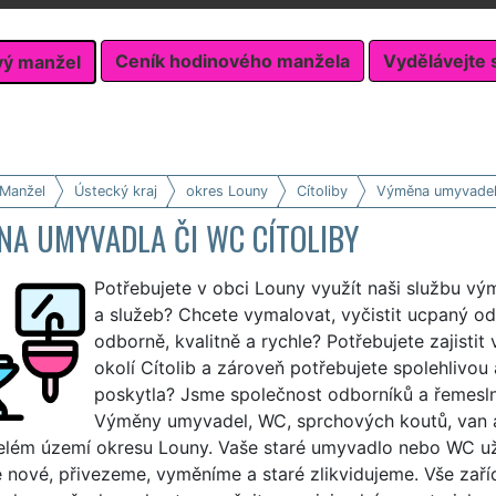
Ceník hodinového manžela
Vydělávejte 
vý manžel
 Manžel
Ústecký kraj
okres Louny
Cítoliby
Výměna umyvade
NA UMYVADLA ČI WC CÍTOLIBY
Potřebujete v obci Louny využít naši službu v
a služeb? Chcete vymalovat, vyčistit ucpaný od
odborně, kvalitně a rychle? Potřebujete zajist
okolí Cítolib a zároveň potřebujete spolehlivou 
poskytla? Jsme společnost odborníků a řemesln
Výměny umyvadel, WC, sprchových koutů, van a 
celém území okresu Louny. Vaše staré umyvadlo nebo WC už
nové, přivezeme, vyměníme a staré zlikvidujeme. Vše zaříd