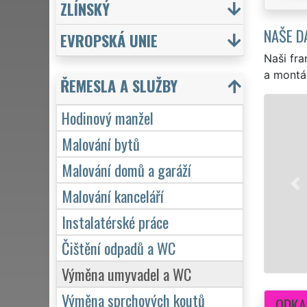
ZLÍNSKÝ
NAŠE D
EVROPSKÁ UNIE
Naši fra
a montá
ŘEMESLA A SLUŽBY
Hodinový manžel
EXTRA M
Malování bytů
hodinov
Malování domů a garáží
přivrtá
záruko
Malování kanceláří
Instalatérské práce
Čištění odpadů a WC
Výměna umyvadel a WC
Výměna sprchových koutů
ODKA