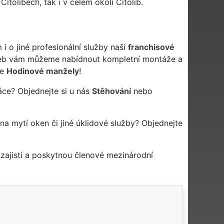
tolibech, tak i v celém okolí Cítolib.
o jiné profesionální služby naší
franchisové
žeb vám můžeme nabídnout kompletní montáže a
še
Hodinové manžely
!
áce? Objednejte si u nás
Stěhování
nebo
u na mytí oken či jiné úklidové služby? Objednejte
zajistí a poskytnou členové mezinárodní