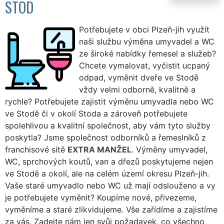
STOD
Potřebujete v obci Plzeň-jih využít
naši službu výměna umyvadel a WC
ze široké nabídky řemesel a služeb?
Chcete vymalovat, vyčistit ucpaný
odpad, vyměnit dveře ve Stodě
vždy velmi odborně, kvalitně a
rychle? Potřebujete zajistit výměnu umyvadla nebo WC
ve Stodě či v okolí Stoda a zároveň potřebujete
spolehlivou a kvalitní společnost, aby vám tyto služby
poskytla? Jsme společnost odborníků a řemeslníků z
franchisové sítě
EXTRA MANŽEL
. Výměny umyvadel,
WC, sprchových koutů, van a dřezů poskytujeme nejen
ve Stodě a okolí, ale na celém území okresu Plzeň-jih.
Vaše staré umyvadlo nebo WC už mají odslouženo a vy
je potřebujete vyměnit? Koupíme nové, přivezeme,
vyměníme a staré zlikvidujeme. Vše zařídíme a zajistíme
za vás. Zadejte nám jen svůj požadavek, co všechno