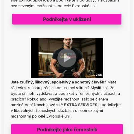
sítě
EXTRA SERVICES
a podnikejte v úklidových službách s
neomezenými možnostmi po celé Evropské unii.
Podnikejte v uklízení
Jste zručný, šikovný, spolehlivý a ochotný člověk?
Máte
rád všestrannou práci a komunikaci s lidmi? Myslíte si, že
byste si mohl vydělávat a podnikat v řemeslných službách a
pracích? Pokud ano, využijte možnosti stát se členem
mezinárodní franchisové sítě
EXTRA SERVICES
a podnikejte
v libovolných řemeslných službách s neomezenými
možnostmi po celé Evropské unii.
Podnikejte jako řemeslník