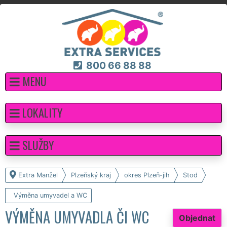
800 66 88 88
MENU
LOKALITY
SLUŽBY
Extra Manžel
Plzeňský kraj
okres Plzeň-jih
Stod
Výměna umyvadel a WC
VÝMĚNA UMYVADLA ČI WC
Objednat