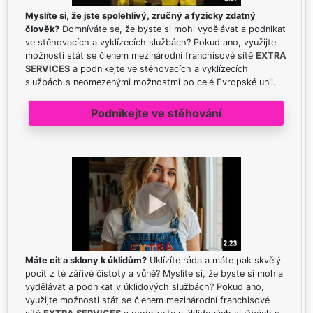
Myslíte si, že jste spolehlivý, zručný a fyzicky zdatný
člověk?
Domníváte se, že byste si mohl vydělávat a podnikat
ve stěhovacích a vyklízecích službách? Pokud ano, využijte
možnosti stát se členem mezinárodní franchisové sítě
EXTRA
SERVICES
a podnikejte ve stěhovacích a vyklízecích
službách s neomezenými možnostmi po celé Evropské unii.
Podnikejte ve stěhování
Máte cit a sklony k úklidům?
Uklízíte ráda a máte pak skvělý
pocit z té zářivé čistoty a vůně? Myslíte si, že byste si mohla
vydělávat a podnikat v úklidových službách? Pokud ano,
využijte možnosti stát se členem mezinárodní franchisové