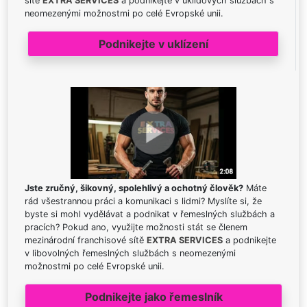
sítě
EXTRA SERVICES
a podnikejte v úklidových službách s
neomezenými možnostmi po celé Evropské unii.
Podnikejte v uklízení
Jste zručný, šikovný, spolehlivý a ochotný člověk?
Máte
rád všestrannou práci a komunikaci s lidmi? Myslíte si, že
byste si mohl vydělávat a podnikat v řemeslných službách a
pracích? Pokud ano, využijte možnosti stát se členem
mezinárodní franchisové sítě
EXTRA SERVICES
a podnikejte
v libovolných řemeslných službách s neomezenými
možnostmi po celé Evropské unii.
Podnikejte jako řemeslník