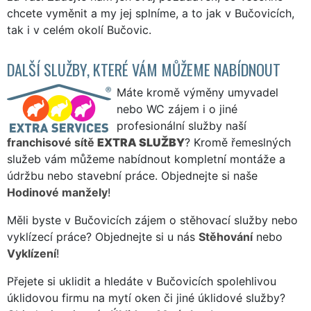
chcete vyměnit a my jej splníme, a to jak v Bučovicích,
tak i v celém okolí Bučovic.
DALŠÍ SLUŽBY, KTERÉ VÁM MŮŽEME NABÍDNOUT
Máte kromě výměny umyvadel
nebo WC zájem i o jiné
profesionální služby naší
franchisové sítě
EXTRA SLUŽBY
? Kromě řemeslných
služeb vám můžeme nabídnout kompletní montáže a
údržbu nebo stavební práce. Objednejte si naše
Hodinové manžely
!
Měli byste v Bučovicích zájem o stěhovací služby nebo
vyklízecí práce? Objednejte si u nás
Stěhování
nebo
Vyklízení
!
Přejete si uklidit a hledáte v Bučovicích spolehlivou
úklidovou firmu na mytí oken či jiné úklidové služby?