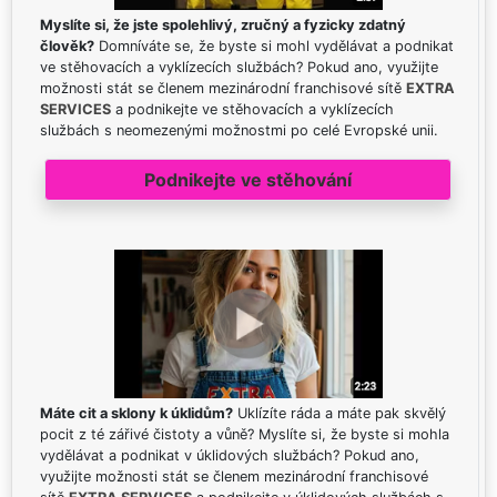
Myslíte si, že jste spolehlivý, zručný a fyzicky zdatný
člověk?
Domníváte se, že byste si mohl vydělávat a podnikat
ve stěhovacích a vyklízecích službách? Pokud ano, využijte
možnosti stát se členem mezinárodní franchisové sítě
EXTRA
SERVICES
a podnikejte ve stěhovacích a vyklízecích
službách s neomezenými možnostmi po celé Evropské unii.
Podnikejte ve stěhování
Máte cit a sklony k úklidům?
Uklízíte ráda a máte pak skvělý
pocit z té zářivé čistoty a vůně? Myslíte si, že byste si mohla
vydělávat a podnikat v úklidových službách? Pokud ano,
využijte možnosti stát se členem mezinárodní franchisové