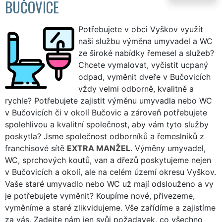
BUČOVICE
Potřebujete v obci Vyškov využít
naši službu výměna umyvadel a WC
ze široké nabídky řemesel a služeb?
Chcete vymalovat, vyčistit ucpaný
odpad, vyměnit dveře v Bučovicích
vždy velmi odborně, kvalitně a
rychle? Potřebujete zajistit výměnu umyvadla nebo WC
v Bučovicích či v okolí Bučovic a zároveň potřebujete
spolehlivou a kvalitní společnost, aby vám tyto služby
poskytla? Jsme společnost odborníků a řemeslníků z
franchisové sítě
EXTRA MANŽEL
. Výměny umyvadel,
WC, sprchových koutů, van a dřezů poskytujeme nejen
v Bučovicích a okolí, ale na celém území okresu Vyškov.
Vaše staré umyvadlo nebo WC už mají odslouženo a vy
je potřebujete vyměnit? Koupíme nové, přivezeme,
vyměníme a staré zlikvidujeme. Vše zařídíme a zajistíme
za vás. Zadejte nám jen svůj požadavek, co všechno