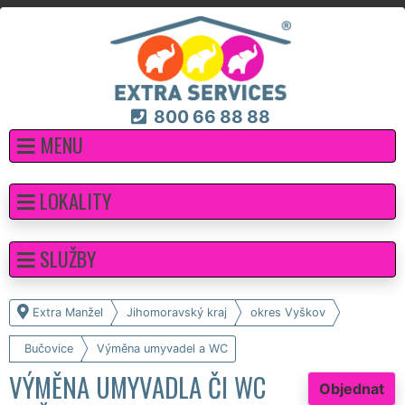
800 66 88 88
MENU
LOKALITY
SLUŽBY
Extra Manžel
Jihomoravský kraj
okres Vyškov
Bučovice
Výměna umyvadel a WC
VÝMĚNA UMYVADLA ČI WC
Objednat